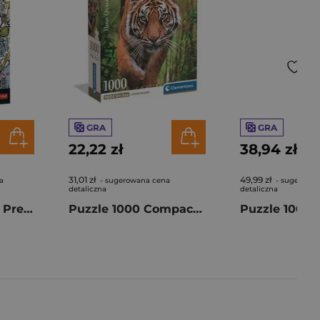
GRA
GRA
22,22 zł
38,94 zł
31,01 zł
49,99 zł
a
- sugerowana cena
- sugerowa
detaliczna
detaliczna
Puzzle 1000 Trefl Premium Plus Zwariowane melodie 12066
Puzzle 1000 Compact the Hunter’s Path 37108