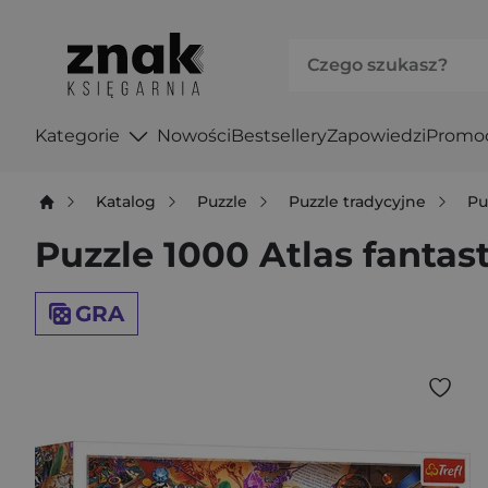
Kategorie
Nowości
Bestsellery
Zapowiedzi
Promo
Katalog
Puzzle
Puzzle tradycyjne
Pu
Puzzle 1000 Atlas fanta
GRA