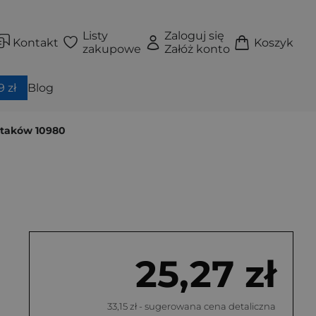
Listy
Zaloguj się
Kontakt
Koszyk
zakupowe
Załóż konto
 zł
Blog
ptaków 10980
25,27 zł
33,15 zł
- sugerowana cena detaliczna