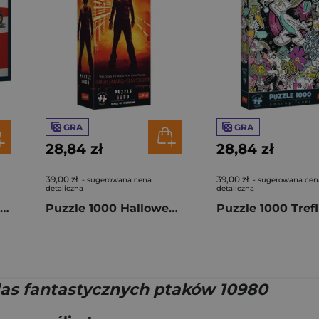
GRA
GRA
28,84 zł
28,84 zł
39,00 zł
39,00 zł
- sugerowana cena
- sugerowana cen
detaliczna
detaliczna
Puzzle 1000 Red Bull Racing the white bull Honda Livery 271966
Puzzle 1000 Halloween Trefl Premium Plus Koszmar z ulicy Wiązów 12110
las fantastycznych ptaków 10980