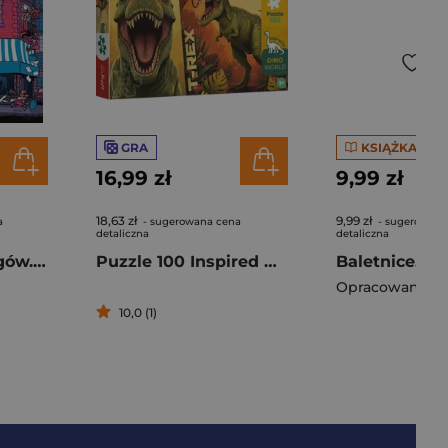
GRA
KSIĄŻKA
16,99 zł
9,99 zł
18,63 zł
9,99 zł
a
- sugerowana cena
- sugerowana
detaliczna
detaliczna
Kamienica szpiegów. Zagadki na każdym piętrze
Puzzle 100 Inspired By Dino World wzór 1 Rodzina Treflików 16578
Opracowanie Z
10,0 (1)