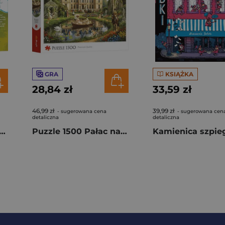
GRA
KSIĄŻKA
28,84 zł
33,59 zł
46,99 zł
39,99 zł
- sugerowana cena
- sugerowana cen
detaliczna
detaliczna
 500 Creative Rajskie Ptaki 37564
Puzzle 1500 Pałac nad wodą 26219