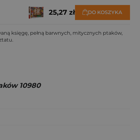
25,27 zł
DO KOSZYKA
owaną księgę, pełną barwnych, mitycznych ptaków,
ztatu.
taków 10980