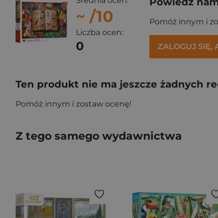
Średnia ocen:
Powiedz nam,
~
/10
Pomóż innym i z
Liczba ocen:
0
ZALOGUJ SIĘ,
Ten produkt nie ma jeszcze żadnych re
Pomóż innym i zostaw ocenę!
Z tego samego wydawnictwa