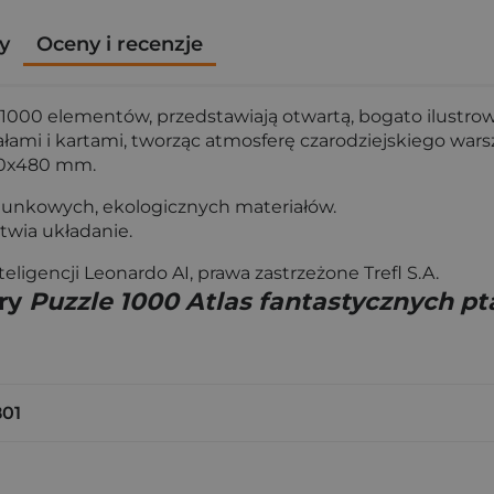
y
Oceny i recenzje
 z 1000 elementów, przedstawiają otwartą, bogato ilustr
łami i kartami, tworząc atmosferę czarodziejskiego wars
680x480 mm.
tunkowych, ekologicznych materiałów.
twia układanie.
igencji Leonardo AI, prawa zastrzeżone Trefl S.A.
gry
Puzzle 1000 Atlas fantastycznych p
801