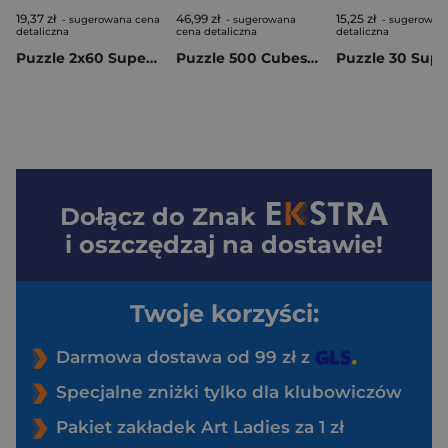
19,37 zł
46,99 zł
15,25 zł
- sugerowana cena
- sugerowana
- sugerowan
detaliczna
cena detaliczna
detaliczna
Puzzle 2x60 Super kolor Peppa Pig 24833
Puzzle 500 Cubes Sonic classic 35807
Dołącz do
Znak
i oszczędzaj na dostawie!
Twoje korzyści:
Darmowa dostawa od 99 zł z
Specjalne zniżki tylko dla klubowiczów
Pakiet zakładek Art Ladies za 1 zł