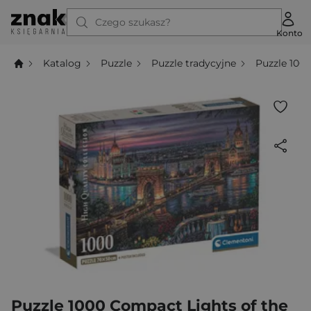
Czego szukasz?
Konto
Katalog
Puzzle
Puzzle tradycyjne
Puzzle 100
Puzzle 1000 Compact Lights of the