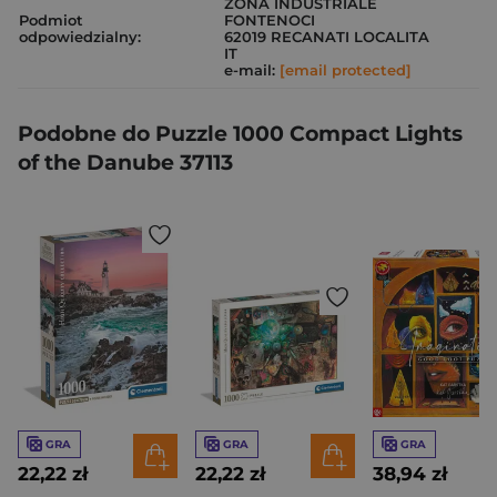
ZONA INDUSTRIALE
Podmiot
FONTENOCI
odpowiedzialny:
62019 RECANATI LOCALITA
IT
e-mail:
[email protected]
Podobne do Puzzle 1000 Compact Lights
of the Danube 37113
GRA
GRA
GRA
22,22 zł
22,22 zł
38,94 zł