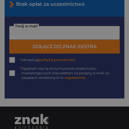
Brak opłat za uczestnictwo
Twój e-mail
DOŁĄCZ DO ZNAK EKSTRA
*
Akceptuję
politykę prywatności
*
Zgadzam się na otrzymywanie wiadomości
marketingowych (newsletter) na podany
e-mail
na
zasadach określonych w
regulaminie
.