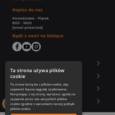
Napisz do nas
Poniedziałek - Piątek
8:00 - 18:00
[email protected]
Bądź z nami na bieżąco
O Księgarni Znak
Ta strona używa plików
cookie
Zakupy u nas
Ta strona korzysta z plików cookie, aby
Nasza oferta
zapewnić lepszą wygodę użytkowania.
Korzystając z tej strony, wyrażasz zgodę na
używanie przez nas wszystkich plików
Nasi autorzy
cookie zgodnie z warunkami naszej polityki
plików cookie.