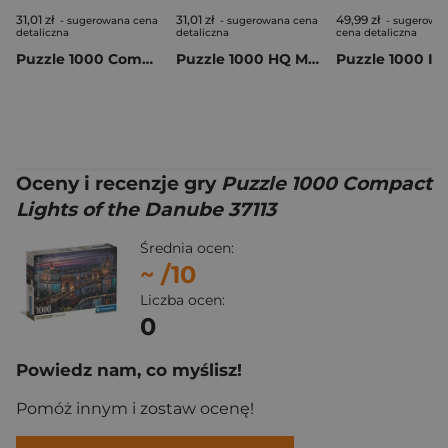
31,01 zł
31,01 zł
49,99 zł
- sugerowana cena
- sugerowana cena
- sugerowa
detaliczna
detaliczna
cena detaliczna
Puzzle 1000 Compact First Snow At Portland Head 37112
Puzzle 1000 HQ Maleficium 37103
Oceny i recenzje gry
Puzzle 1000 Compact
Lights of the Danube 37113
Średnia ocen:
~
/10
Liczba ocen:
0
Powiedz nam, co myślisz!
Pomóż innym i zostaw ocenę!