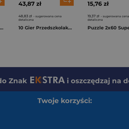
43,87 zł
15,76 zł
48,83 zł
19,37 zł
- sugerowana cena
- sugerowana cena
detaliczna
detaliczna
zzle 30 Super kolor Bluey 20594
10 Gier Przedszkolaka 50421
 do
Znak
i oszczędzaj na 
Twoje korzyści: