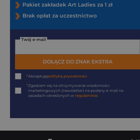
Pakiet zakładek Art Ladies za 1 zł
Brak opłat za uczestnictwo
Twój e-mail
DOŁĄCZ DO ZNAK EKSTRA
*
Akceptuję
politykę prywatności
*
Zgadzam się na otrzymywanie wiadomości
marketingowych (newsletter) na podany
e-mail
na
zasadach określonych w
regulaminie
.