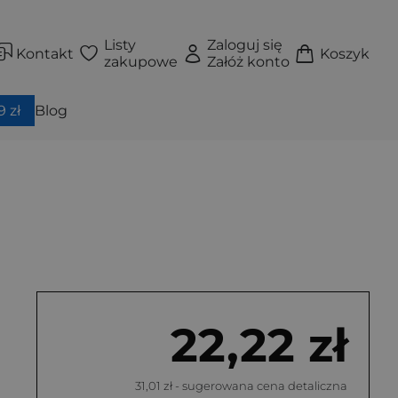
Listy
Zaloguj się
Kontakt
Koszyk
zakupowe
Załóż konto
 zł
Blog
22,22 zł
31,01 zł
- sugerowana cena detaliczna