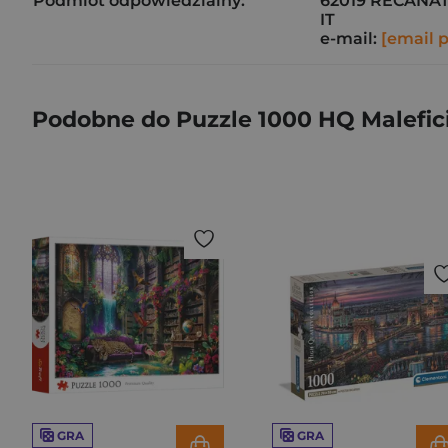
Podmiot odpowiedzialny:
62019 RECANAT
IT
e-mail:
[email 
Podobne do Puzzle 1000 HQ Malefic
GRA
GRA