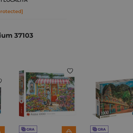
I LOCALITA
protected]
ium 37103
GRA
GRA