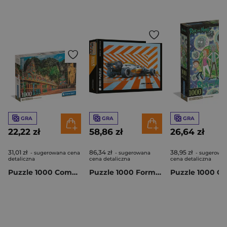
GRA
GRA
GRA
22,22 zł
58,86 zł
26,64 zł
31,01 zł
86,34 zł
38,95 zł
- sugerowana cena
- sugerowana
- sugerowa
detaliczna
cena detaliczna
cena detaliczna
Puzzle 1000 Compact Painted Batu Caves 37111
Puzzle 1000 Formula 1 McLaren Gulf Livery F1-1005258