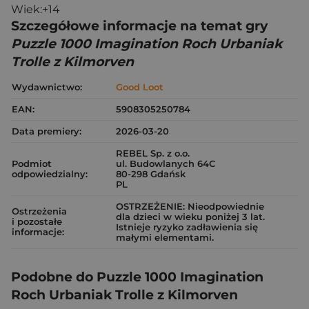
Wiek:+14
Szczegółowe informacje na temat gry
Puzzle 1000 Imagination Roch Urbaniak
Trolle z Kilmorven
Wydawnictwo:
Good Loot
EAN:
5908305250784
Data premiery:
2026-03-20
REBEL Sp. z o.o.
Podmiot
ul. Budowlanych 64C
odpowiedzialny:
80-298 Gdańsk
PL
OSTRZEŻENIE: Nieodpowiednie
Ostrzeżenia
dla dzieci w wieku poniżej 3 lat.
i pozostałe
Istnieje ryzyko zadławienia się
informacje:
małymi elementami.
Podobne do Puzzle 1000 Imagination
Roch Urbaniak Trolle z Kilmorven