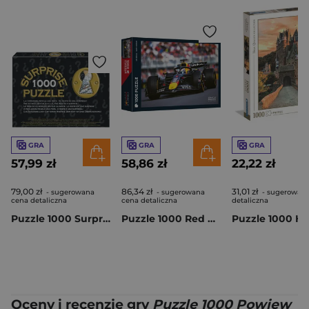
GRA
GRA
GRA
57,99 zł
58,86 zł
22,22 zł
79,00 zł
86,34 zł
31,01 zł
- sugerowana
- sugerowana
- sugerowan
cena detaliczna
cena detaliczna
detaliczna
Puzzle 1000 Surprise Puzzle Boże Narodzenie 113802
Puzzle 1000 Red Bull Racing Speed and Precision F1-1005285
Oceny i recenzje gry
Puzzle 1000 Powiew