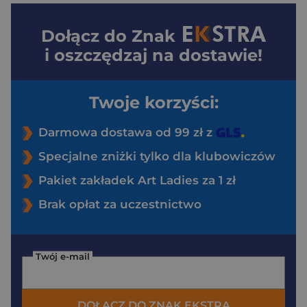
Dołącz do
Znak
i oszczędzaj na dostawie!
Twoje korzyści:
Darmowa dostawa od 99 zł z
Specjalne zniżki tylko dla klubowiczów
Pakiet zakładek Art Ladies za 1 zł
Brak opłat za uczestnictwo
Twój e-mail
DOŁĄCZ DO ZNAK EKSTRA