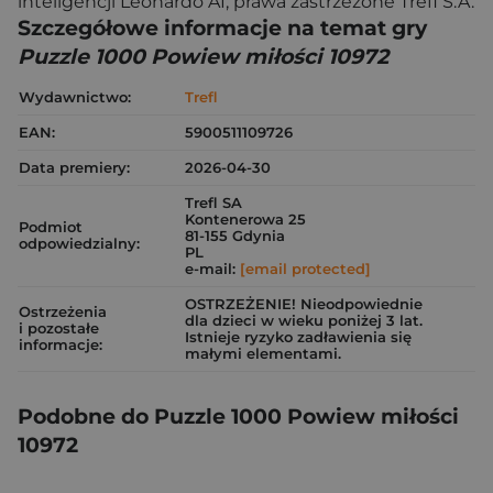
inteligencji Leonardo AI, prawa zastrzeżone Trefl S.A.
Szczegółowe informacje na temat gry
Puzzle 1000 Powiew miłości 10972
Wydawnictwo:
Trefl
EAN:
5900511109726
Data premiery:
2026-04-30
Trefl SA
Kontenerowa 25
Podmiot
81-155 Gdynia
odpowiedzialny:
PL
e-mail:
[email protected]
OSTRZEŻENIE! Nieodpowiednie
Ostrzeżenia
dla dzieci w wieku poniżej 3 lat.
i pozostałe
Istnieje ryzyko zadławienia się
informacje:
małymi elementami.
Podobne do Puzzle 1000 Powiew miłości
10972