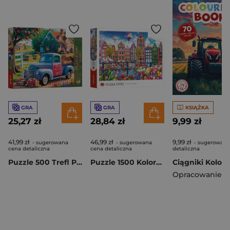
GRA
GRA
KSIĄŻKA
25,27 zł
28,84 zł
9,99 zł
41,99 zł
46,99 zł
9,99 zł
- sugerowana
- sugerowana
- sugerowana
cena detaliczna
cena detaliczna
detaliczna
Puzzle 500 Trefl Premium Plus Tea Samochód farmera 37612
Puzzle 1500 Kolorowy Amsterdam 26221