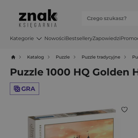
Kategorie
Nowości
Bestsellery
Zapowiedzi
Promo
Katalog
Puzzle
Puzzle tradycyjne
Pu
Puzzle 1000 HQ Golden Ho
GRA