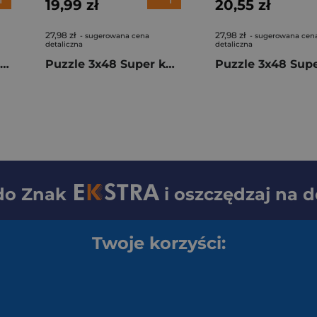
19,99 zł
20,55 zł
27,98 zł
27,98 zł
- sugerowana cena
- sugerowana cen
detaliczna
detaliczna
Puzzle 500 Cubes Sonic classic 35807
Puzzle 3x48 Super kolor Gabby’s Dollhouse The Movie 25002
 do
Znak
i oszczędzaj na 
Twoje korzyści: