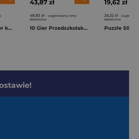
43,87 zł
19,62 zł
48,83 zł
26,32 zł
a
- sugerowana cena
- sugerowan
detaliczna
detaliczna
Puzzle 3x48 Super kolor Mickey Mouse Clubhouse 25005
10 Gier Przedszkolaka 50421
dostawie!