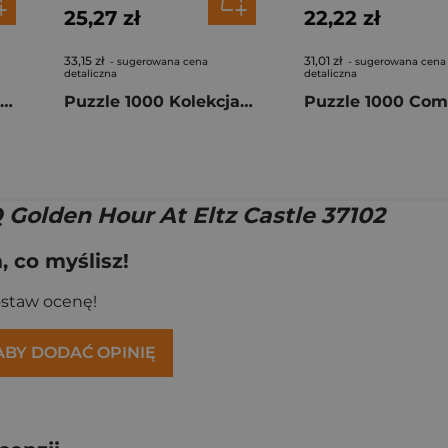
25,27 zł
22,22 zł
33,15 zł
31,01 zł
- sugerowana cena
- sugerowana cena
detaliczna
detaliczna
Puzzle 1000 Red Bull Racing Max Verstappen Dutch Grand Prix F1-1005251
Puzzle 1000 Kolekcja znaczków atlas ptaków 10979
 Golden Hour At Eltz Castle 37102
 co myślisz!
ostaw ocenę!
 ABY DODAĆ OPINIĘ