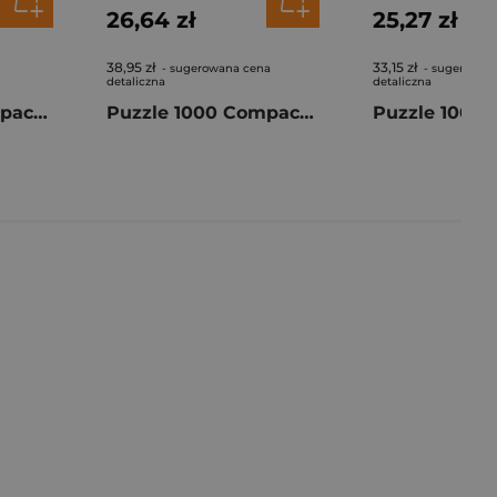
26,64 zł
25,27 zł
38,95 zł
33,15 zł
- sugerowana cena
- sugerowan
detaliczna
detaliczna
Puzzle 1000 Compact New York 37116
Puzzle 1000 Compact Rick and Morty 37512