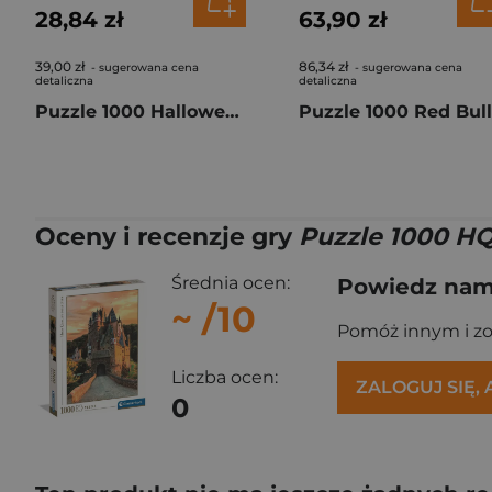
28,84 zł
63,90 zł
39,00 zł
86,34 zł
- sugerowana cena
- sugerowana cena
detaliczna
detaliczna
Puzzle 1000 Halloween Trefl Premium Plus Piątek Trzynastego 12111
Oceny i recenzje gry
Puzzle 1000 HQ
Średnia ocen:
Powiedz nam,
~
/10
Pomóż innym i z
Liczba ocen:
ZALOGUJ SIĘ,
0