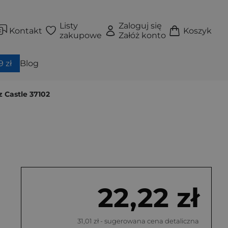
Listy
Zaloguj się
Kontakt
Koszyk
zakupowe
Załóż konto
 zł
Blog
 Castle 37102
22,22 zł
31,01 zł
- sugerowana cena detaliczna