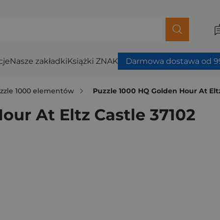
cje
Nasze zakładki
Książki ZNAK
Darmowa dostawa od 99
zzle 1000 elementów
Puzzle 1000 HQ Golden Hour At Eltz
ur At Eltz Castle 37102