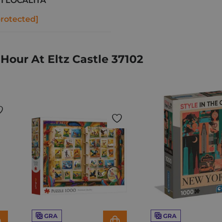
I LOCALITA
protected]
our At Eltz Castle 37102
GRA
GRA