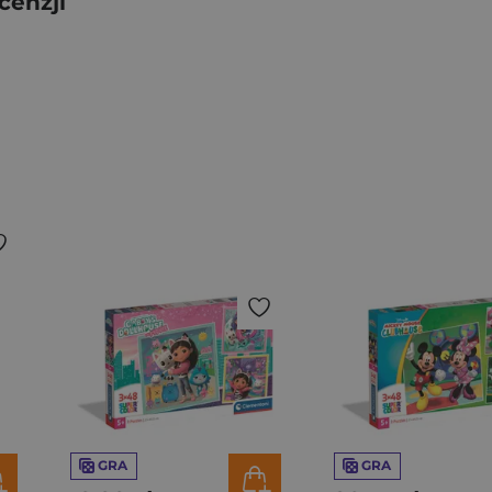
cenzji
GRA
GRA