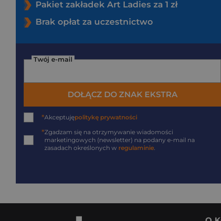
Pakiet zakładek Art Ladies za 1 zł
Brak opłat za uczestnictwo
Twój e-mail
DOŁĄCZ DO ZNAK EKSTRA
*
Akceptuję
politykę prywatności
*
Zgadzam się na otrzymywanie wiadomości
marketingowych (newsletter) na podany
e-mail
na
zasadach określonych w
regulaminie
.
O K