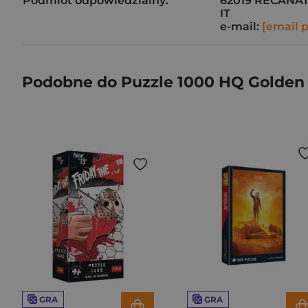
Podmiot odpowiedzialny:
62019 RECANAT
IT
e-mail:
[email 
Podobne do Puzzle 1000 HQ Golden H
GRA
GRA