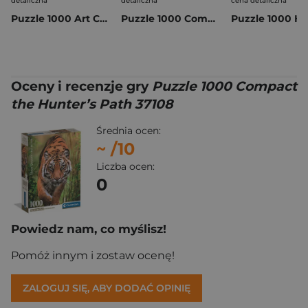
detaliczna
detaliczna
cena detaliczna
Puzzle 1000 Art Collection Kolekcja arcydzieł sztuki 10974
Puzzle 1000 Compact New York 37116
Oceny i recenzje gry
Puzzle 1000 Compact
the Hunter’s Path 37108
Średnia ocen:
~
/10
Liczba ocen:
0
Powiedz nam, co myślisz!
Pomóż innym i zostaw ocenę!
ZALOGUJ SIĘ, ABY DODAĆ OPINIĘ