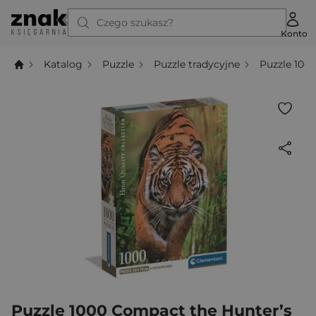
Czego szukasz?
Konto
Katalog
Puzzle
Puzzle tradycyjne
Puzzle 100
Puzzle 1000 Compact the Hunter’s