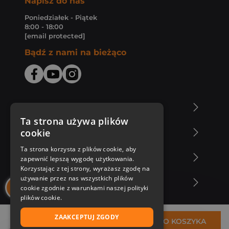
Napisz do nas
Poniedziałek - Piątek
8:00 - 18:00
[email protected]
Bądź z nami na bieżąco
O Księgarni Znak
Ta strona używa plików
cookie
Zakupy u nas
Ta strona korzysta z plików cookie, aby
Nasza oferta
zapewnić lepszą wygodę użytkowania.
Korzystając z tej strony, wyrażasz zgodę na
używanie przez nas wszystkich plików
Nasi autorzy
cookie zgodnie z warunkami naszej polityki
plików cookie.
ZAAKCEPTUJ ZGODY
22,22 zł
DO KOSZYKA