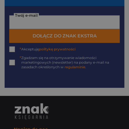
Twój e-mail
DOŁĄCZ DO ZNAK EKSTRA
*
Akceptuję
politykę prywatności
*
Zgadzam się na otrzymywanie wiadomości
marketingowych (newsletter) na podany
e-mail
na
zasadach określonych w
regulaminie
.