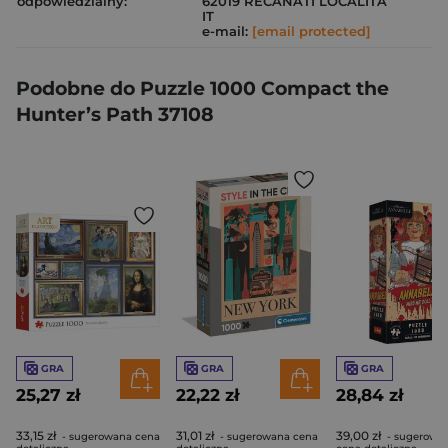
odpowiedzialny:
62019 RECANATI LOCALITA
IT
e-mail:
[email protected]
Podobne do Puzzle 1000 Compact the
Hunter’s Path 37108
GRA
GRA
GRA
25,27 zł
22,22 zł
28,84 zł
33,15 zł
31,01 zł
39,00 zł
- sugerowana cena
- sugerowana cena
- sugerowa