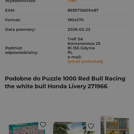
Wydawnictwo:
Trefl
EAN:
8595715605487
Format:
190x270
Data premiery:
2026-02-23
Trefl SA
Kontenerowa 25
Podmiot
81-155 Gdynia
odpowiedzialny:
PL
e-mail:
[email protected]
Podobne do Puzzle 1000 Red Bull Racing
the white bull Honda Livery 271966