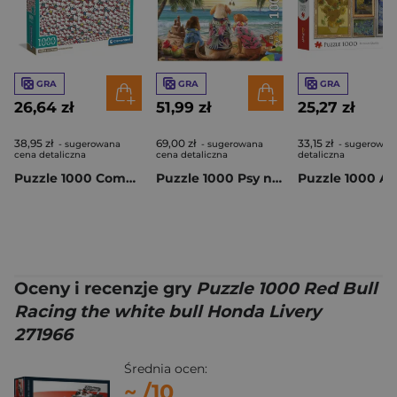
GRA
GRA
GRA
26,64 zł
51,99 zł
25,27 zł
38,95 zł
69,00 zł
33,15 zł
- sugerowana
- sugerowana
- sugerowan
cena detaliczna
cena detaliczna
detaliczna
Puzzle 1000 Compact Impossible Hello Kitty 37119
Puzzle 1000 Psy na plaży 113797
Oceny i recenzje gry
Puzzle 1000 Red Bull
Racing the white bull Honda Livery
271966
Średnia ocen:
~
/10