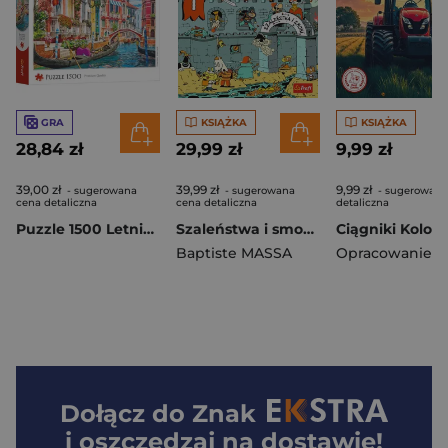
GRA
KSIĄŻKA
KSIĄŻKA
28,84 zł
29,99 zł
9,99 zł
39,00 zł
39,99 zł
9,99 zł
- sugerowana
- sugerowana
- sugerowana
cena detaliczna
cena detaliczna
detaliczna
Puzzle 1500 Letnie popołudnie w Wenecji 26220
Szaleństwa i smoki. Zagadki na każdym piętrze
Baptiste MASSA
Dołącz do
Znak
i oszczędzaj na dostawie!