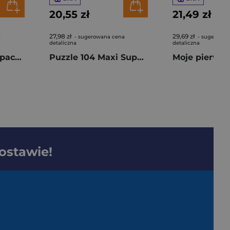
20,55 zł
21,49 zł
27,98 zł
29,69 zł
a
- sugerowana cena
- sugerowan
detaliczna
detaliczna
Puzzle 1500 Compact Koinobori Dance 31756
Puzzle 104 Maxi Super kolor Barbie 25015
dostawie!