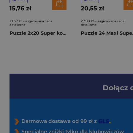
15,76 zł
20,55 zł
19,37 zł
27,98 zł
- sugerowana cena
- sugerowana cena
detaliczna
detaliczna
Puzzle 2x20 Super kolor Gabby’s Dollhouse the Movie 24832
Puzzle 24
Dołącz
Darmowa dostawa od 99 zł z
Specjalne zniżki tylko dla klubowiczów