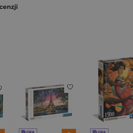
cenzji
GRA
GRA