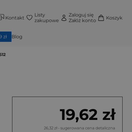
Listy
Zaloguj się
Kontakt
Koszyk
zakupowe
Załóż konto
 zł
Blog
612
19,62 zł
26,32 zł
- sugerowana cena detaliczna