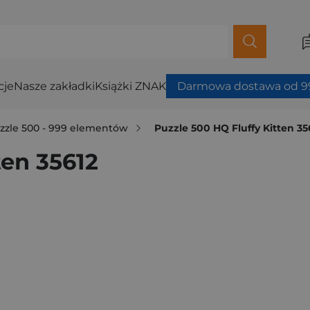
cje
Nasze zakładki
Książki ZNAK
Darmowa dostawa od 99
zzle 500 - 999 elementów
Puzzle 500 HQ Fluffy Kitten 35
ten 35612