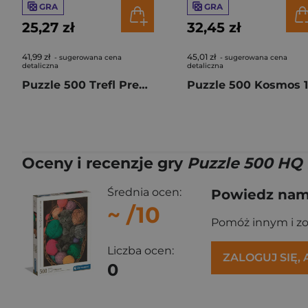
GRA
GRA
25,27 zł
32,45 zł
41,99 zł
45,01 zł
- sugerowana cena
- sugerowana cena
detaliczna
detaliczna
Puzzle 500 Trefl Premium Plus Tea Time Kamper 37611
Oceny i recenzje gry
Puzzle 500 HQ F
Średnia ocen:
Powiedz nam,
~
/10
Pomóż innym i z
Liczba ocen:
ZALOGUJ SIĘ,
0