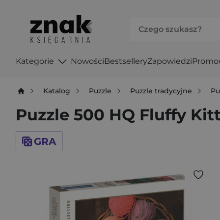
Kategorie
Nowości
Bestsellery
Zapowiedzi
Promo
Katalog
Puzzle
Puzzle tradycyjne
Pu
Puzzle 500 HQ Fluffy Kit
GRA