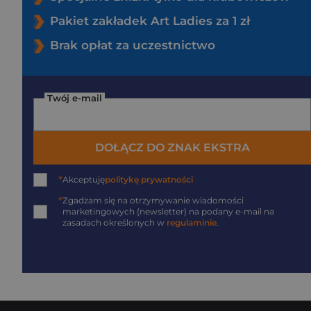
Pakiet zakładek Art Ladies za 1 zł
Brak opłat za uczestnictwo
Twój e-mail
DOŁĄCZ DO ZNAK EKSTRA
*
Akceptuję
politykę prywatności
*
Zgadzam się na otrzymywanie wiadomości
marketingowych (newsletter) na podany
e-mail
na
zasadach określonych w
regulaminie
.