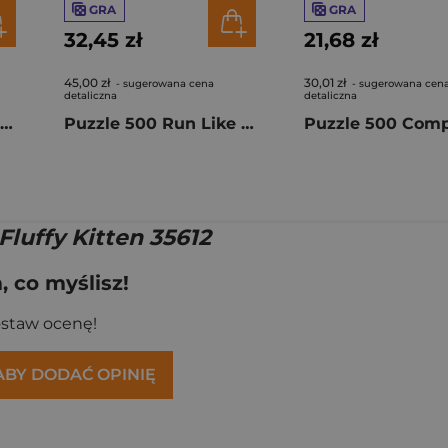
GRA
GRA
32,45 zł
21,68 zł
45,00 zł
30,01 zł
- sugerowana cena
- sugerowana cen
detaliczna
detaliczna
Puzzle 500 Kosmos 113403
Puzzle 500 Run Like A Girl Esther Gili 111351
luffy Kitten 35612
 co myślisz!
ostaw ocenę!
 ABY DODAĆ OPINIĘ