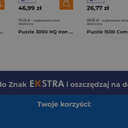
46,99 zł
26,77 zł
75,12 zł
39,18 zł
- sugerowana cena
- sugerowana cen
detaliczna
detaliczna
 Maxi Super Jurassic World 24835
Puzzle 3000 HQ Iron Lady In Pink 33039
 do
Znak
i oszczędzaj na 
Twoje korzyści: