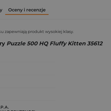
y
Oceny i recenzje
ku zapewniają produkt wysokiej klasy.
gry
Puzzle 500 HQ Fluffy Kitten 35612
P.A.