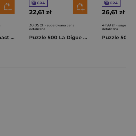
GRA
GRA
22,61 zł
26,61 zł
30,05 zł
41,99 zł
a
- sugerowana cena
- sugerowan
detaliczna
detaliczna
Puzzle 500 Compact Impossible Peanuts 35806
Puzzle 500 La Digue Island Seychelles B-54251