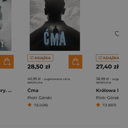
KSIĄŻKA
KSIĄŻKA
28,50 zł
27,40 zł
40,99 zł
38,99 zł
a
- sugerowana cena
- sugerowa
detaliczna
detaliczna
Pułapka na szczury. Komisarz Kruk. Tom 7
Ćma
Królowa lale
Piotr Górski
Piotr Górski
7,6 (436)
7,3 (657)