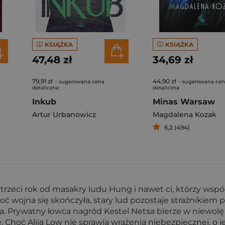
KSIĄŻKA
KSIĄŻKA
47,48 zł
34,69 zł
79,91 zł
44,90 zł
- sugerowana cena
- sugerowana ce
detaliczna
detaliczna
Inkub
Minas Warsaw
Artur Urbanowicz
Magdalena Kozak
6,2 (494)
trzeci rok od masakry ludu Hung i nawet ci, którzy wsp
oć wojna się skończyła, stary lud pozostaje strażnikiem
. Prywatny łowca nagród Kestel Netsa bierze w niewolę u
. Choć Alija Low nie sprawia wrażenia niebezpiecznej, o j