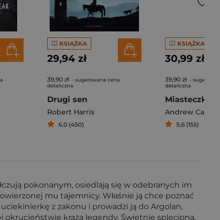
KSIĄŻKA
KSIĄŻKA
29,94 zł
30,99 zł
39,90 zł
39,90 zł
na
- sugerowana cena
- sugerowa
detaliczna
detaliczna
Drugi sen
Robert Harris
Andrew Caldec
6,0 (450)
5,6 (155)
ółczują pokonanym, osiedlają się w odebranych im
 powierzonej mu tajemnicy. Właśnie ją chce poznać
ciekinierkę z zakonu i prowadzi ją do Argolan,
ej okrucieństwie krążą legendy. Świetnie spleciona,