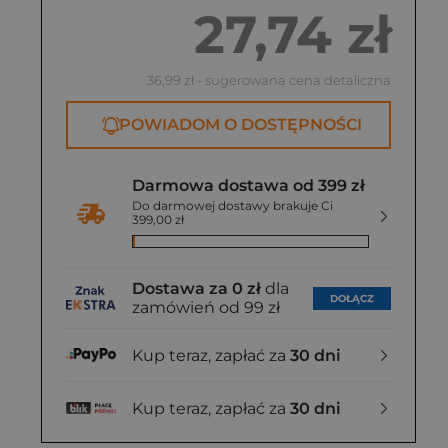
27,74 zł
36,99 zł
- sugerowana cena detaliczna
POWIADOM O DOSTĘPNOŚCI
Darmowa dostawa od 399 zł
Do darmowej dostawy brakuje Ci
399,00 zł
Dostawa za 0 zł
dla
DOŁĄCZ
zamówień od 99 zł
Kup teraz, zapłać za
30 dni
Kup teraz, zapłać za
30 dni