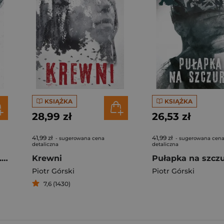
KSIĄŻKA
KSIĄŻKA
28,99 zł
26,53 zł
41,99 zł
41,99 zł
- sugerowana cena
- sugerowana cen
detaliczna
detaliczna
Autostrada do piekła. Komisarz Kruk. Tom 8
Krewni
Piotr Górski
Piotr Górski
7,6 (1430)