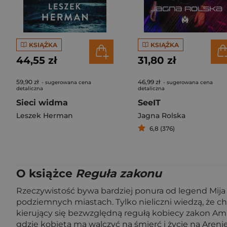
KSIĄŻKA
KSIĄŻKA
44,55 zł
31,80 zł
59,90 zł
46,99 zł
- sugerowana cena
- sugerowana cena
detaliczna
detaliczna
Sieci widma
SeeIT
Leszek Herman
Jagna Rolska
6,8 (376)
O książce
Reguła zakonu
Rzeczywistość bywa bardziej ponura od legend Mija 
podziemnych miastach. Tylko nieliczni wiedzą, że ch
kierujący się bezwzględną regułą kobiecy zakon Ama
gdzie kobieta ma walczyć na śmierć i życie na Arenie