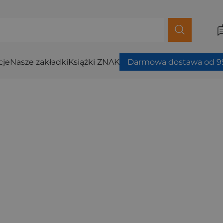
cje
Nasze zakładki
Książki ZNAK
Darmowa dostawa od 99