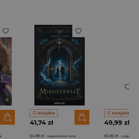
KSIĄŻKA
KSIĄŻKA
41,74 zł
49,99 zł
54,99 zł
62,90 zł
a
- sugerowana cena
- sugerowa