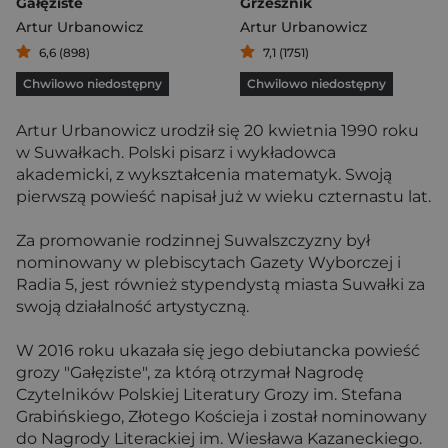
Gałęziste
Grzesznik
Artur Urbanowicz
Artur Urbanowicz
6,6 (898)
7,1 (1751)
Chwilowo niedostępny
Chwilowo niedostępny
Artur Urbanowicz urodził się 20 kwietnia 1990 roku
w Suwałkach. Polski pisarz i wykładowca
akademicki, z wykształcenia matematyk. Swoją
pierwszą powieść napisał już w wieku czternastu lat.
Za promowanie rodzinnej Suwalszczyzny był
nominowany w plebiscytach Gazety Wyborczej i
Radia 5, jest również stypendystą miasta Suwałki za
swoją działalność artystyczną.
W 2016 roku ukazała się jego debiutancka powieść
grozy "Gałęziste", za którą otrzymał Nagrodę
Czytelników Polskiej Literatury Grozy im. Stefana
Grabińskiego, Złotego Kościeja i został nominowany
do Nagrody Literackiej im. Wiesława Kazaneckiego.