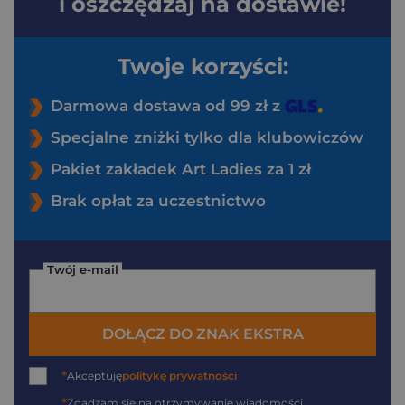
i oszczędzaj na dostawie!
Twoje korzyści:
Darmowa dostawa od 99 zł z
Specjalne zniżki tylko dla klubowiczów
Pakiet zakładek Art Ladies za 1 zł
Brak opłat za uczestnictwo
Twój e-mail
DOŁĄCZ DO ZNAK EKSTRA
*
Akceptuję
politykę prywatności
*
Zgadzam się na otrzymywanie wiadomości