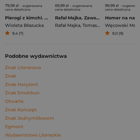
79,99 zł
69,99 zł
99,99 zł
- sugerowana
- sugerowana
- sugerowa
cena detaliczna
cena detaliczna
cena detaliczna
Pierogi z kimchi. Moje ulubione azjatyckie przepisy
Rafał Majka. Zawsze z przodu. Rozmawia Tomasz Kalemba - książka z autografem
Wioleta Błazucka
Rafał Majka
,
Tomasz Kalemba
Węcowski Mar
9,4 (7)
9,0 (9)
Podobne wydawnictwa
Znak Literanova
Znak
Znak Horyzont
Znak Emotikon
Otwarte
Znak Koncept
Znak JednymSłowem
Egmont
Wydawnictwo Literackie