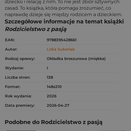
dziecko i relację z nim. To nie jest zbiór sztywnych
zasad. To książka, która pomaga zrozumieć, co
naprawdę dzieje się między rodzicem a dzieckiem.
Szczegółowe informacje na temat książki
Rodzicielstwo z pasją
EAN:
9788395428661
Autor:
Lidia Suberlak
Rodzaj oprawy:
Okładka broszurowa (miękka)
Wydanie:
I
Liczba stron:
138
Format:
148x210
Rok wydania:
2026
Data premiery:
2026-04-27
Podobne do Rodzicielstwo z pasją