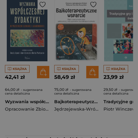
KSIĄŻKA
KSIĄŻKA
KSIĄŻKA
42,41 zł
58,49 zł
23,99 zł
64,00 zł
75,00 zł
29,50 zł
- sugerowana
- sugerowana
- sugerowa
cena detaliczna
cena detaliczna
cena detaliczna
Wyzwania współczesnej dydaktyki w przestrzeni szkolnej i akademickiej
Bajkoterapeutyczne wsparcie. Bajki i scenariusze zajęć pełne emocji oraz sposobów na dziecięce trudności
Opracowanie Zbiorowe
Jędrzejewska-Wróbel Roksana
Piotr Winczews
,
Roksa