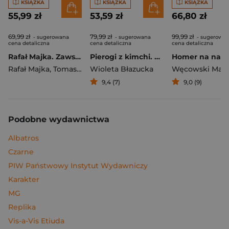
KSIĄŻKA
KSIĄŻKA
KSIĄŻKA
55,99 zł
53,59 zł
66,80 zł
69,99 zł
79,99 zł
99,99 zł
- sugerowana
- sugerowana
- sugerowa
cena detaliczna
cena detaliczna
cena detaliczna
Rafał Majka. Zawsze z przodu. Rozmawia Tomasz Kalemba - książka z autografem
Pierogi z kimchi. Moje ulubione azjatyckie przepisy
Rafał Majka
,
Tomasz Kalemba
Wioleta Błazucka
Węcowski Mar
9,4 (7)
9,0 (9)
Podobne wydawnictwa
Albatros
Czarne
PIW Państwowy Instytut Wydawniczy
Karakter
MG
Replika
Vis-a-Vis Etiuda