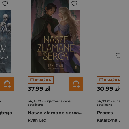
KSIĄŻKA
KSIĄŻKA
37,99 zł
30,99 zł
64,90 zł
54,99 zł
a
- sugerowana cena
- sugerowa
detaliczna
detaliczna
ątego
Nasze złamane serca. Nasze puste przysięgi
Proces
Ryan Lexi
Katarzyna Wier