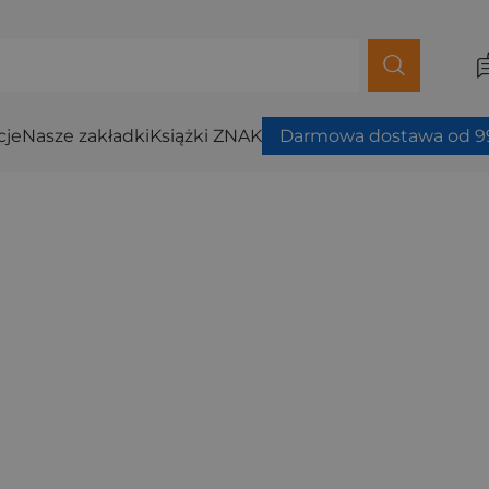
cje
Nasze zakładki
Książki ZNAK
Darmowa dostawa od 99