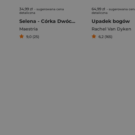
34,99 zł
64,99 zł
- sugerowana cena
- sugerowana cen
detaliczna
detaliczna
Selena - Córka Dwóch Światów
Upadek bogów
Maestria
Rachel Van Dyken
9,0 (25)
6,2 (165)