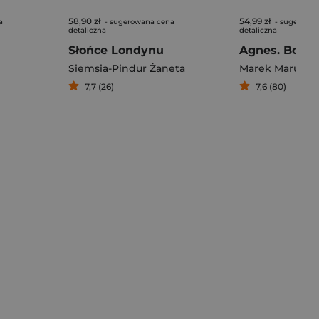
58,90 zł
54,99 zł
a
- sugerowana cena
- sugerowa
detaliczna
detaliczna
Słońce Londynu
Siemsia-Pindur Żaneta
Marek Maruszc
7,7 (26)
7,6 (80)