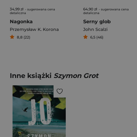
34,99 zł
64,90 zł
- sugerowana cena
- sugerowana cena
detaliczna
detaliczna
Nagonka
Serny glob
Przemysław K. Korona
John Scalzi
8,8 (22)
6,5 (46)
Inne książki
Szymon Grot