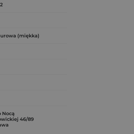
2
zurowa (miękka)
 Nocą
owickiej 46/89
awa