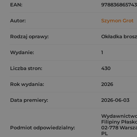
EAN:
978836865743
Autor:
Szymon Grot
Rodzaj oprawy:
Okładka bros
Wydanie:
1
Liczba stron:
430
Rok wydania:
2026
Data premiery:
2026-06-03
Wydawnictwo
Filipiny Płask
Podmiot odpowiedzialny:
02-778 Warsz
PL