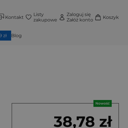
Listy
Zaloguj się
Kontakt
Koszyk
zakupowe
Załóż konto
 zł
Blog
Nowość
38,78 zł