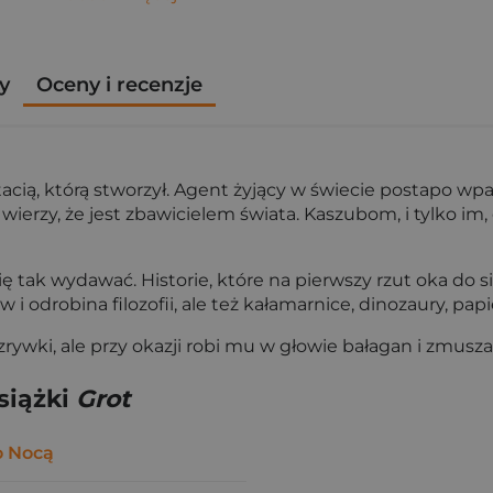
y
Oceny i recenzje
tacią, którą stworzył. Agent żyjący w świecie postapo w
erzy, że jest zbawicielem świata. Kaszubom, i tylko im, o
 tak wydawać. Historie, które na pierwszy rzut oka do sie
odrobina filozofii, ale też kałamarnice, dinozaury, papie
zrywki, ale przy okazji robi mu w głowie bałagan i zmu
siążki
Grot
 Nocą