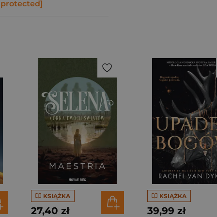
 protected]
KSIĄŻKA
KSIĄŻKA
27,40 zł
39,99 zł