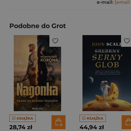
e-mail:
[email
Podobne do Grot
KSIĄŻKA
KSIĄŻKA
28,74 zł
44,94 zł