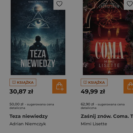
KSIĄŻKA
KSIĄŻKA
30,87 zł
49,99 zł
50,00 zł
62,90 zł
- sugerowana cena
- sugerowana cena
detaliczna
detaliczna
Teza niewiedzy
Adrian Niemczyk
Mimi Lisette