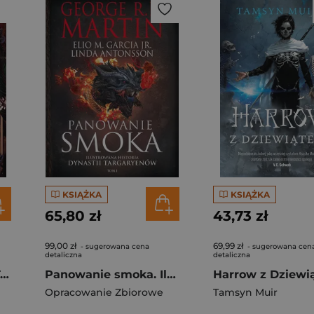
KSIĄŻKA
KSIĄŻKA
65,80 zł
43,73 zł
99,00 zł
69,99 zł
- sugerowana cena
- sugerowana cen
detaliczna
detaliczna
Zaśnij znów. Coma. Tom 2. Część 1
Panowanie smoka. Ilustrowana historia dynastii Targaryenów
Harrow z Dziewi
Opracowanie Zbiorowe
Tamsyn Muir