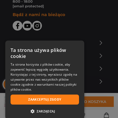
8:00 - 18:00
[email protected]
Bądź z nami na bieżąco
O Księgarni Znak
Ta strona używa plików
cookie
Zakupy u nas
Ta strona korzysta z plików cookie, aby
Nasza oferta
zapewnić lepszą wygodę użytkowania.
Korzystając z tej strony, wyrażasz zgodę na
używanie przez nas wszystkich plików
Nasi autorzy
cookie zgodnie z warunkami naszej polityki
plików cookie.
ZAAKCEPTUJ ZGODY
31,97 zł
DO KOSZYKA
ZARZĄDZAJ