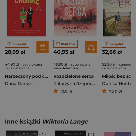
KSIĄŻKA
KSIĄŻKA
KSIĄŻKA
28,99 zł
40,93 zł
32,66 zł
44,90 zł
49,90 zł
52,90 zł
- sugerowana
- sugerowana
- sugerowa
cena detaliczna
cena detaliczna
cena detaliczna
Narzeczony pod choinkę
Rozdzielone serca
Daria Darkss
Katarzyna Rzepecka
Denise Hunter
10,0 (1)
7,3 (110)
Inne książki
Wiktoria Lange