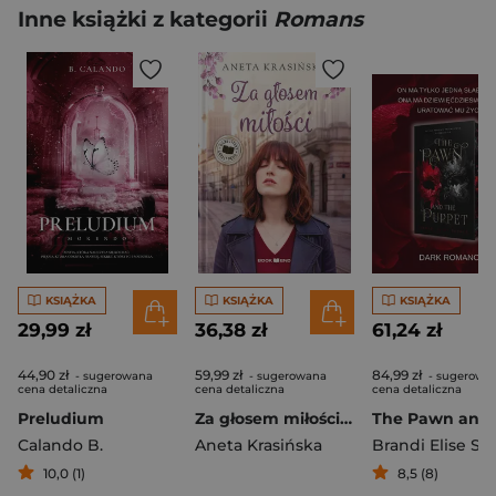
Inne książki z kategorii
Romans
KSIĄŻKA
KSIĄŻKA
KSIĄŻKA
29,99 zł
36,38 zł
61,24 zł
44,90 zł
59,99 zł
84,99 zł
- sugerowana
- sugerowana
- sugerowa
cena detaliczna
cena detaliczna
cena detaliczna
Preludium
Za głosem miłości. Barwy uczuć. Tom 1 Duże Litery
Calando B.
Aneta Krasińska
Brandi Elise Sz
10,0 (1)
8,5 (8)