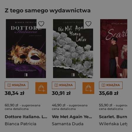
Z tego samego wydawnictwa
KSIĄŻKA
KSIĄŻKA
KSIĄŻKA
38,34 zł
30,91 zł
35,68 zł
60,90 zł
46,90 zł
55,90 zł
- sugerowana
- sugerowana
- sugerowa
cena detaliczna
cena detaliczna
cena detaliczna
Dottore Italiano. La Mafia Italiana. Tom 3
We Met Again Years Later. Silent Promises Tom 2
Bianca Patricia
Samanta Duda
Wileńska Letyc