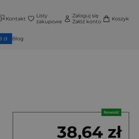
Listy
Zaloguj się
Kontakt
Koszyk
zakupowe
Załóż konto
 zł
Blog
Nowość
38,64 zł