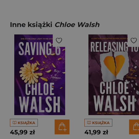
Inne książki
Chloe Walsh
KSIĄŻKA
KSIĄŻKA
45,99 zł
41,99 zł