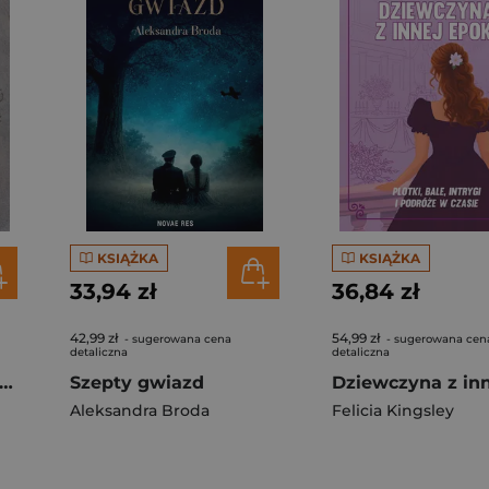
KSIĄŻKA
KSIĄŻKA
33,94 zł
36,84 zł
42,99 zł
54,99 zł
- sugerowana cena
- sugerowana cen
detaliczna
detaliczna
ad prawem. Straight to Revenge. Tom 2
Szepty gwiazd
Aleksandra Broda
Felicia Kingsley