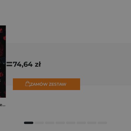
=
74,64 zł
ZAMÓW ZESTAW
Collide. The Truth Between Us