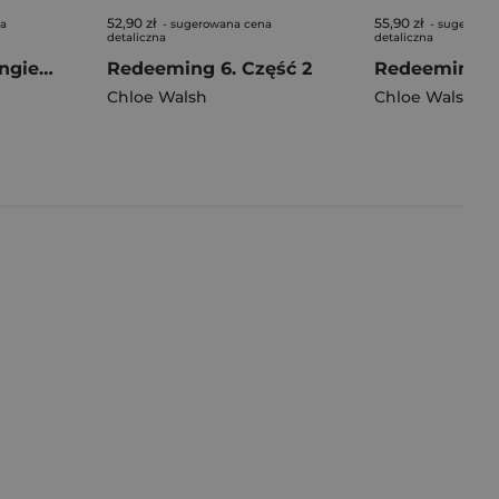
52,90 zł
55,90 zł
na
- sugerowana cena
- sugerowa
detaliczna
detaliczna
Binding 13 wer. angielska
Redeeming 6. Część 2
Chloe Walsh
Chloe Walsh