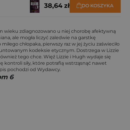
38,64 zł
DO KOSZYKA
odym wieku zdiagnozowano u niej chorobę afektywną
ana, ale mogła liczyć zaledwie na garstkę
iłego chłopaka, pierwszy raz w jej życiu zaświeciło
gruntowanym kodeksie etycznym. Dostrzega w Lizzie
 również tego chce. Więź Lizzie i Hugh wydaje się
 kontroli siły, które potrafią wstrząsnąć nawet
 Opis pochodzi od Wydawcy.
om 6