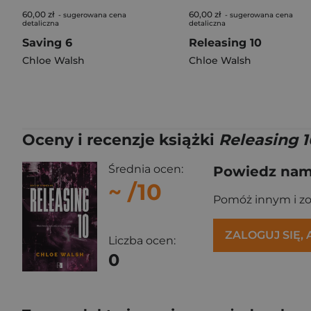
60,00 zł
60,00 zł
- sugerowana cena
- sugerowana cena
detaliczna
detaliczna
Saving 6
Releasing 10
Chloe Walsh
Chloe Walsh
Oceny i recenzje książki
Releasing 
Średnia ocen:
Powiedz nam,
~
/10
Pomóż innym i z
ZALOGUJ SIĘ,
Liczba ocen:
0