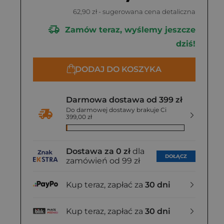
62,90 zł
- sugerowana cena detaliczna
Zamów teraz, wyślemy jeszcze
dziś!
DODAJ DO KOSZYKA
Darmowa dostawa od 399 zł
Do darmowej dostawy brakuje Ci
399,00 zł
Dostawa za 0 zł
dla
DOŁĄCZ
zamówień od 99 zł
Kup teraz, zapłać za
30 dni
Kup teraz, zapłać za
30 dni