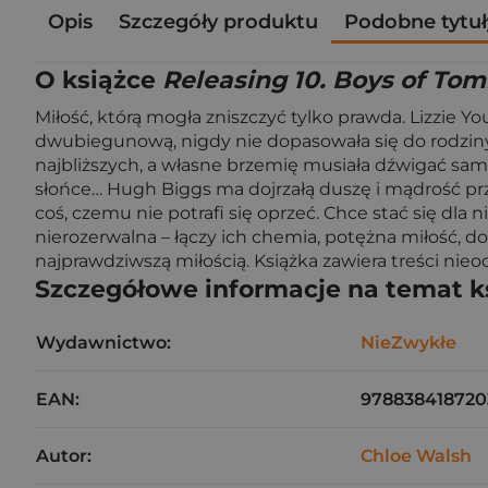
Opis
Szczegóły produktu
Podobne tytuł
O książce
Releasing 10. Boys of T
Miłość, którą mogła zniszczyć tylko prawda. Lizzie
dwubiegunową, nigdy nie dopasowała się do rodziny, 
najbliższych, a własne brzemię musiała dźwigać sam
słońce… Hugh Biggs ma dojrzałą duszę i mądrość pr
coś, czemu nie potrafi się oprzeć. Chce stać się dla 
nierozerwalna – łączy ich chemia, potężna miłość, do
najprawdziwszą miłością. Książka zawiera treści ni
Szczegółowe informacje na temat k
Wydawnictwo:
NieZwykłe
EAN:
978838418720
Autor:
Chloe Walsh