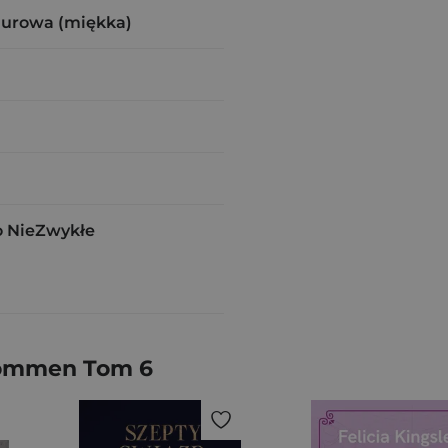
zurowa (miękka)
 NieZwykłe
 Tommen Tom 6