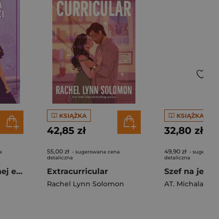
KSIĄŻKA
KSIĄŻKA
42,85 zł
32,80 zł
55,00 zł
49,90 zł
a
- sugerowana cena
- sugerowa
detaliczna
detaliczna
Dziewczyna z innej epoki
Extracurricular
Szef na jedn
Rachel Lynn Solomon
AT. Michalak