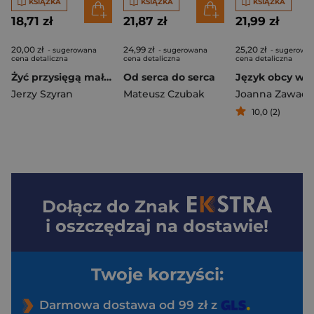
KSIĄŻKA
KSIĄŻKA
KSIĄŻKA
18,71 zł
21,87 zł
21,99 zł
20,00 zł
24,99 zł
25,20 zł
- sugerowana
- sugerowana
- sugerowa
cena detaliczna
cena detaliczna
cena detaliczna
Żyć przysięgą małżeńską
Od serca do serca
Jerzy Szyran
Mateusz Czubak
Joanna Zawadz
10,0 (2)
Dołącz do
Znak
i oszczędzaj na dostawie!
Twoje korzyści:
Darmowa dostawa od 99 zł z