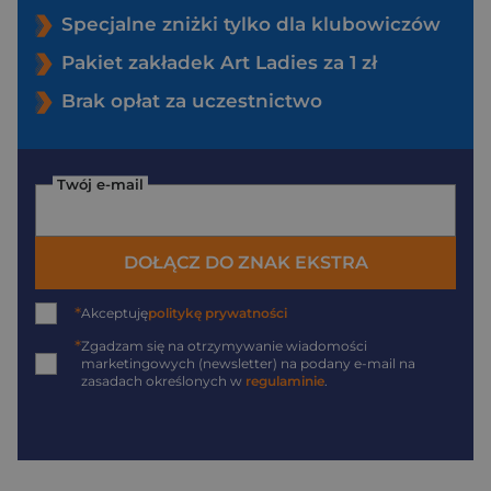
Specjalne zniżki tylko dla klubowiczów
Pakiet zakładek Art Ladies za 1 zł
Brak opłat za uczestnictwo
Twój e-mail
DOŁĄCZ DO ZNAK EKSTRA
*
Akceptuję
politykę prywatności
*
Zgadzam się na otrzymywanie wiadomości
marketingowych (newsletter) na podany
e-mail
na
zasadach określonych w
regulaminie
.