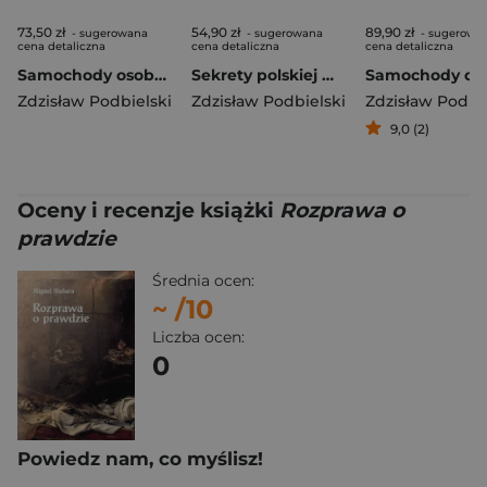
73,50 zł
54,90 zł
89,90 zł
- sugerowana
- sugerowana
- sugerowa
cena detaliczna
cena detaliczna
cena detaliczna
Samochody osobowe wytwarzane w PRL
Sekrety polskiej motoryzacji. Sekrety
Zdzisław Podbielski
Zdzisław Podbielski
Zdzisław Podbi
9,0 (2)
Oceny i recenzje książki
Rozprawa o
prawdzie
Średnia ocen:
~
/10
Liczba ocen:
0
Powiedz nam, co myślisz!