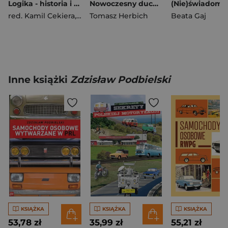
Logika - historia i przyszłość
Nowoczesny duch bez nowoczesnego państwa
red. Kamil Cekiera
,
Marek Magdziak
Tomasz Herbich
,
Marcin Seling
Beata Gaj
Inne książki
Zdzisław Podbielski
KSIĄŻKA
KSIĄŻKA
KSIĄŻKA
53,78 zł
35,99 zł
55,21 zł