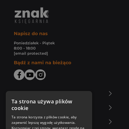
Napisz do nas
Poniedziałek - Piątek
8:00 - 18:00
[email protected]
Bądź z nami na bieżąco
O Księgarni Znak
Ta strona używa plików
cookie
Zakupy u nas
Ta strona korzysta z plików cookie, aby
Nasza oferta
zapewnić lepszą wygodę użytkowania.
Korzystając z tej strony, wyrażasz zgodę na