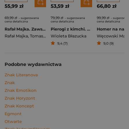
55,99 zł
53,59 zł
66,80 zł
69,99 zł
79,99 zł
99,99 zł
- sugerowana
- sugerowana
- sugerowa
cena detaliczna
cena detaliczna
cena detaliczna
Rafał Majka. Zawsze z przodu. Rozmawia Tomasz Kalemba - książka z autografem
Pierogi z kimchi. Moje ulubione azjatyckie przepisy
Rafał Majka
,
Tomasz Kalemba
Wioleta Błazucka
Węcowski Mar
9,4 (7)
9,0 (9)
Podobne wydawnictwa
Znak Literanova
Znak
Znak Emotikon
Znak Horyzont
Znak Koncept
Egmont
Otwarte