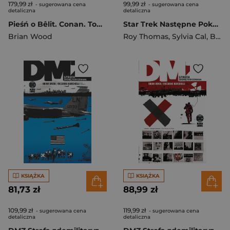
179,99 zł
99,99 zł
- sugerowana cena
- sugerowana cena
detaliczna
detaliczna
Pieśń o Bêlit. Conan. Tom 6
Star Trek Następne Pokolenie. Lustrzany Wszechświat. Tom 4
Brian Wood
Roy Thomas
,
Sylvia Cal
,
Brian Wood
KSIĄŻKA
KSIĄŻKA
81,73 zł
88,99 zł
109,99 zł
119,99 zł
- sugerowana cena
- sugerowana cena
detaliczna
detaliczna