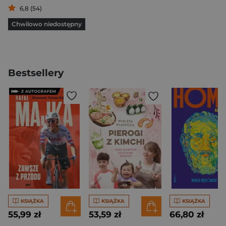
6,8 (54)
Chwilowo niedostępny
Bestsellery
KSIĄŻKA
KSIĄŻKA
KSIĄŻKA
55,99 zł
53,59 zł
66,80 zł