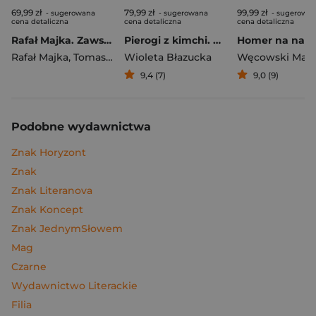
69,99 zł
79,99 zł
99,99 zł
- sugerowana
- sugerowana
- sugerowa
cena detaliczna
cena detaliczna
cena detaliczna
Rafał Majka. Zawsze z przodu. Rozmawia Tomasz Kalemba - książka z autografem
Pierogi z kimchi. Moje ulubione azjatyckie przepisy
Rafał Majka
,
Tomasz Kalemba
Wioleta Błazucka
Węcowski Mar
9,4 (7)
9,0 (9)
Podobne wydawnictwa
Znak Horyzont
Znak
Znak Literanova
Znak Koncept
Znak JednymSłowem
Mag
Czarne
Wydawnictwo Literackie
Filia