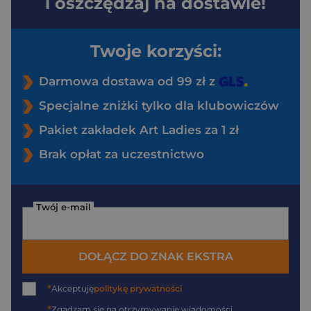
i oszczędzaj na dostawie!
Twoje korzyści:
Darmowa dostawa od 99 zł z
Specjalne zniżki tylko dla klubowiczów
Pakiet zakładek Art Ladies za 1 zł
Brak opłat za uczestnictwo
Twój e-mail
DOŁĄCZ DO ZNAK EKSTRA
*
Akceptuję
politykę prywatności
*
Zgadzam się na otrzymywanie wiadomości