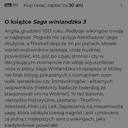
Kup teraz, zapłać za
30 dni
O książce
Saga winlandzka 3
Anglia, grudzień 1013 roku. Podboje wikingów trwają
w najlepsze. Pogoda nie sprzyja Askelladowi i jego
drużynie, a Thorkell depcze im po piętach. Morale
wśród wojowników spadają, coraz trudniej
powiedzieć, kto jest po czyjej stronie i czy w
decydującym momencie nie wbije sojusznikowi
noża w plecy. Saga Winlandzka to epopeja, w której
nie brak intryg, pokazanych z rozmachem scen
walk, berserków czy Jomswikingów - elitarnych
wojowników (niektórzy badacze twierdzą, że
stacjonowali oni na Wolinie!). To też barwne,
nierzadko historyczne, postacie - Thorfinn,
Askeladd, Floki czy Leif. Zapraszamy na niesamowitą
sagę, która zdobyła szereg nagród i jest uznawana
za jedną z najlepszych serii o wikingach, jaka
kiedykolwiek powstała!