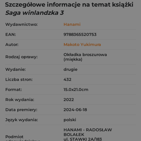
Szczegółowe informacje na temat książki
Saga winlandzka 3
Wydawnictwo:
Hanami
EAN:
9788365520753
Autor:
Makoto Yukimura
Okładka broszurowa
Rodzaj oprawy:
(miękka)
Wydanie:
drugie
Liczba stron:
432
Format:
15.0x21.0cm
Rok wydania:
2022
Data premiery:
2024-06-18
Język wydania:
polski
HANAMI - RADOSŁAW
BOLAŁEK
Podmiot
ul. STAWKI 2A/183