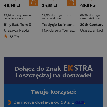
49,99 zł
24,81 zł
49,99 zł
69,99 zł
29,90 zł
69,99 zł
- sugerowana
- sugerowana
- sugerowa
cena detaliczna
cena detaliczna
cena detaliczna
Billy Bat. Tom 3
Tradycje kulinarne Japonii
Urasawa Naoki
Magdalena Tomaszewska-Bolałek
Urasawa Naoki
8,1 (22)
Dołącz do
Znak
i oszczędzaj na dostawie!
Twoje korzyści:
Darmowa dostawa od 99 zł z