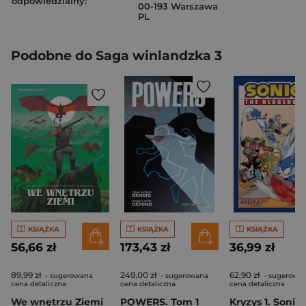
odpowiedzialny:
00-193 Warszawa
PL
Podobne do Saga winlandzka 3
KSIĄŻKA
KSIĄŻKA
KSIĄŻKA
56,66 zł
173,43 zł
36,99 zł
89,99 zł
249,00 zł
62,90 zł
- sugerowana
- sugerowana
- sugerowa
cena detaliczna
cena detaliczna
cena detaliczna
We wnętrzu Ziemi
POWERS. Tom 1