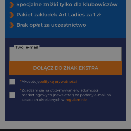
Specjalne zniżki tylko dla klubowiczów
Pakiet zakładek Art Ladies za 1 zł
Brak opłat za uczestnictwo
Twój e-mail
DOŁĄCZ DO ZNAK EKSTRA
*
Akceptuję
politykę prywatności
*
Zgadzam się na otrzymywanie wiadomości
marketingowych (newsletter) na podany
e-mail
na
zasadach określonych w
regulaminie
.