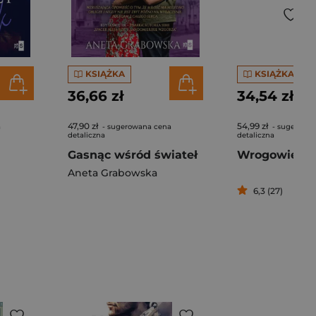
KSIĄŻKA
KSIĄŻKA
36,66 zł
34,54 zł
47,90 zł
54,99 zł
a
- sugerowana cena
- sugerowa
detaliczna
detaliczna
Gasnąc wśród świateł
Wrogowie all
Aneta Grabowska
6,3 (27)