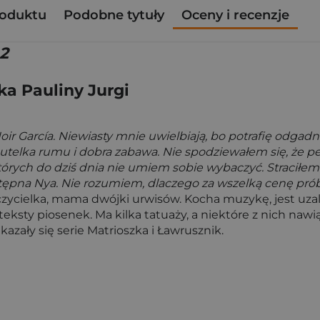
roduktu
Podobne tytuły
Oceny i recenzje
 2
ka Pauliny Jurgi
ir García. Niewiasty mnie uwielbiają, bo potrafię odgadną
 butelka rumu i dobra zabawa. Nie spodziewałem się, że 
 których do dziś dnia nie umiem sobie wybaczyć. Straciłem
tępna Nya. Nie rozumiem, dlaczego za wszelką cenę próbu
czycielka, mama dwójki urwisów. Kocha muzykę, jest uzal
teksty piosenek. Ma kilka tatuaży, a niektóre z nich nawi
azały się serie Matrioszka i Ławrusznik.