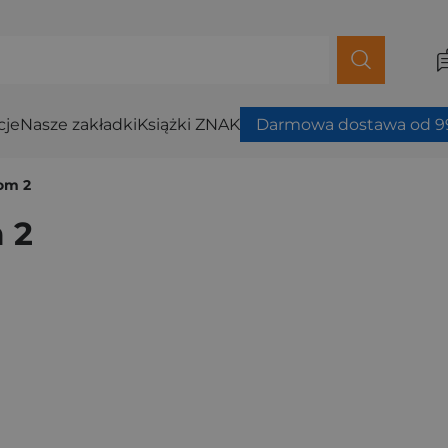
cje
Nasze zakładki
Książki ZNAK
Darmowa dostawa od 99
Tom 2
 2