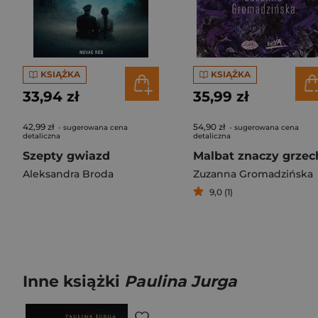
KSIĄŻKA
KSIĄŻKA
33,94 zł
35,99 zł
42,99 zł
54,90 zł
- sugerowana cena
- sugerowana cena
detaliczna
detaliczna
Szepty gwiazd
Malbat znaczy grzec
Aleksandra Broda
Zuzanna Gromadzińska
9,0 (1)
Inne książki
Paulina Jurga