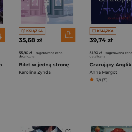
KSIĄŻKA
KSIĄŻKA
35,68 zł
39,74 zł
55,90 zł
51,90 zł
- sugerowana cena
- sugerowana cen
detaliczna
detaliczna
h
Bilet w jedną stronę
Czarujący Anglik
Karolina Żynda
Anna Margot
7,9 (71)