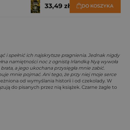
33,49 zł
DO KOSZYKA
ć i spełnić ich najskrytsze pragnienia. Jednak nigdy
pełna namiętności noc z ognistą Irlandką Nyą wywoła
 brata, a jego ukochana przysięgła mnie zabić.
je mnie pojmać. Ani tego, że przy niej moje serce
eżniona od wymyślania historii i od czekolady. W
ązują do pisanych przez nią książek. Czarne żagle to