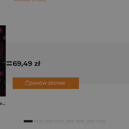
=
69,49 zł
ZAMÓW ZESTAW
Collide. The Truth Between Us