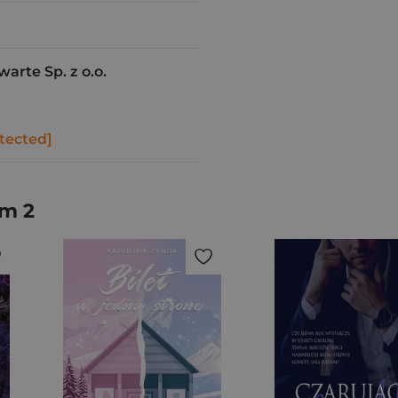
rte Sp. z o.o.
tected]
om 2