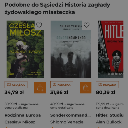
Podobne do Sąsiedzi Historia zagłady
żydowskiego miasteczka
KSIĄŻKA
KSIĄŻKA
KSIĄŻKA
34,79 zł
31,86 zł
80,39 zł
59,99 zł
49,99 zł
119,99 zł
- sugerowana
- sugerowana
- sugerowa
cena detaliczna
cena detaliczna
cena detaliczna
Rodzinna Europa
Sonderkommando. W piekle komór gazowych
Czesław Miłosz
Shlomo Venezia
Alan Bullock