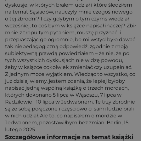
dyskusje, w których brałem udział i które śledziłem
na temat Sąsiadów, nauczyły mnie czegoś nowego
o tej zbrodni? I czy gdybym o tym czymś wiedział
wcześniej, to coś bym w książce napisał inaczej? Zbił
mnie z tropu tym pytaniem, muszę przyznać, i
przepraszając go ogromnie, bo mi wstyd było dawać
tak niepedagogiczną odpowiedź, zgodnie z moją
subiektywną prawdą powiedziałem – że nie, że po
tych wszystkich dyskusjach nie widzę powodu,
żeby w książce cokolwiek zmieniać czy uzupełniać.
Z jednym może wyjątkiem. Wiedząc to wszystko, co
już dzisiaj wiemy, jestem zdania, że lepiej byłoby
napisać jedną wspólną książkę o trzech mordach,
których dokonano 5 lipca w Wąsoszu, 7 lipca w
Radziłowie i 10 lipca w Jedwabnem. Te trzy zbrodnie
są ze sobą połączone i częściowo ci sami ludzie brali
w nich udział. Ale to, co napisałem o mordzie w
Jedwabnem, pozostawiłbym bez zmian. Berlin, 15
lutego 2025
Szczegółowe informacje na temat książki