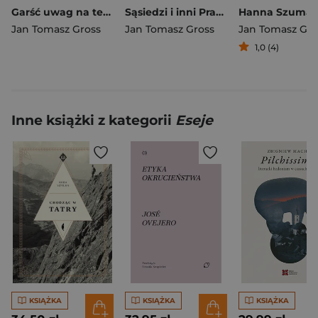
Garść uwag na temat "Sąsiadów"
Sąsiedzi i inni Prace zebrane na temat Zagłady
Jan Tomasz Gross
Jan Tomasz Gross
Jan Tomasz Gro
1,0 (4)
Inne książki z kategorii
Eseje
KSIĄŻKA
KSIĄŻKA
KSIĄŻKA