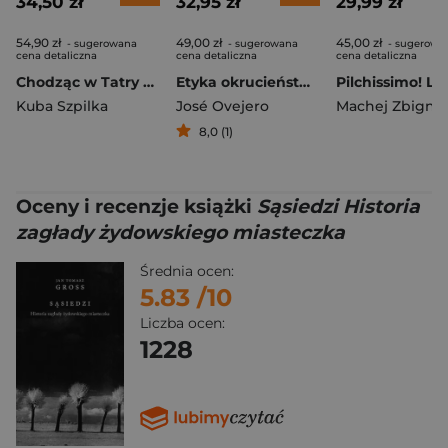
34,50 zł
32,95 zł
29,99 zł
54,90 zł
49,00 zł
45,00 zł
- sugerowana
- sugerowana
- sugerowa
cena detaliczna
cena detaliczna
cena detaliczna
Chodząc w Tatry wyd. 2
Etyka okrucieństwa
Kuba Szpilka
José Ovejero
Machej Zbigni
8,0 (1)
Oceny i recenzje książki
Sąsiedzi Historia
zagłady żydowskiego miasteczka
Średnia ocen:
5.83
/10
Liczba ocen:
1228