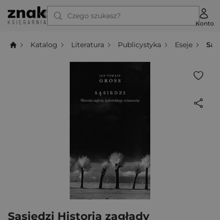
Czego szukasz?
Konto
Katalog
Literatura
Publicystyka
Eseje
Sąs
Sąsiedzi Historia zagłady