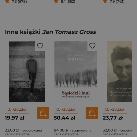
7,3 (678)
8,1 (662)
7,9 (743)
Inne książki
Jan Tomasz Gross
KSIĄŻKA
KSIĄŻKA
KSIĄŻKA
19,97 zł
50,44 zł
23,77 zł
22,00 zł
84,00 zł
32,00 zł
- sugerowana
- sugerowana
- sugerowa
cena detaliczna
cena detaliczna
cena detaliczna