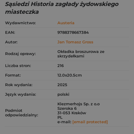
Sąsiedzi Historia zagłady żydowskiego
miasteczka
Wydawnictwo:
Austeria
EAN:
9788378667384
Autor:
Jan Tomasz Gross
Okładka broszurowa ze
Rodzaj oprawy:
skrzydełkami
Liczba stron:
216
Format:
12.0x20.5cm
Rok wydania:
2025
Język wydania:
polski
Klezmerhojs Sp. z o.o
Szeroka 6
Podmiot
31-053 Kraków
odpowiedzialny:
PL
e-mail:
[email protected]