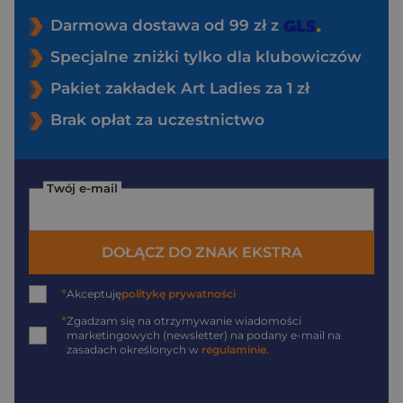
Darmowa dostawa od 99 zł z
Specjalne zniżki tylko dla klubowiczów
Pakiet zakładek Art Ladies za 1 zł
Brak opłat za uczestnictwo
Twój e-mail
DOŁĄCZ DO ZNAK EKSTRA
*
Akceptuję
politykę prywatności
*
Zgadzam się na otrzymywanie wiadomości
marketingowych (newsletter) na podany
e-mail
na
zasadach określonych w
regulaminie
.