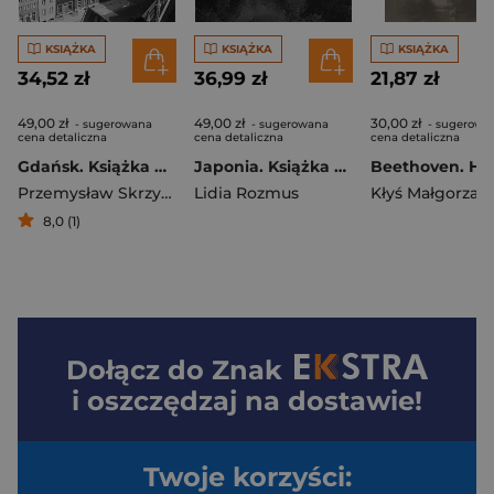
KSIĄŻKA
KSIĄŻKA
KSIĄŻKA
34,52 zł
36,99 zł
21,87 zł
49,00 zł
49,00 zł
30,00 zł
- sugerowana
- sugerowana
- sugerowa
cena detaliczna
cena detaliczna
cena detaliczna
Gdańsk. Książka do pisania
Japonia. Książka do pisania / Japan. A book for writing
Przemysław Skrzyński
Lidia Rozmus
Kłyś Małgorzata
8,0 (1)
Dołącz do
Znak
i oszczędzaj na dostawie!
Twoje korzyści: