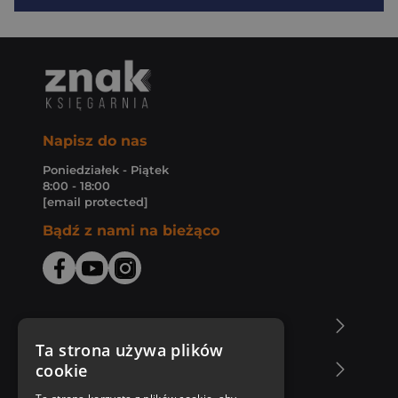
Napisz do nas
Poniedziałek - Piątek
8:00 - 18:00
[email protected]
Bądź z nami na bieżąco
O Księgarni Znak
Ta strona używa plików
cookie
Zakupy u nas