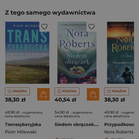
Z tego samego wydawnictwa
KSIĄŻKA
KSIĄŻKA
KSIĄŻKA
38,30 zł
40,54 zł
38,30 zł
49,90 zł
54,90 zł
49,90 zł
- sugerowana
- sugerowana
- sugerowa
cena detaliczna
cena detaliczna
cena detaliczna
Transsyberyjska
Siedem obrączek. Trylogia Zaginione Narzeczone. Tom 3
Piotr Milewski
Nora Roberts