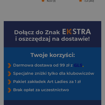
10,0 (1)
7,3 (30)
Dołącz do
Znak
i oszczędzaj na dostawie!
Twoje korzyści:
Darmowa dostawa od 99 zł z
Specjalne zniżki tylko dla klubowiczów
Pakiet zakładek Art Ladies za 1 zł
Brak opłat za uczestnictwo