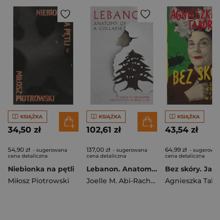
KSIĄŻKA
KSIĄŻKA
KSIĄŻKA
34,50 zł
102,61 zł
43,54 zł
54,90 zł
137,00 zł
64,99 zł
- sugerowana
- sugerowana
- sugerowa
cena detaliczna
cena detaliczna
cena detaliczna
Niebionka na pętli
Lebanon. Anatomy of a Collapse
Miłosz Piotrowski
Joelle M. Abi-Rached
Agnieszka Tabo