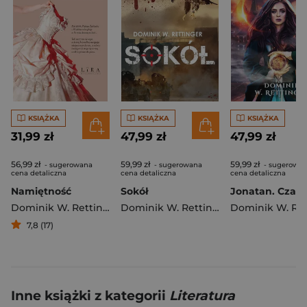
KSIĄŻKA
KSIĄŻKA
KSIĄŻKA
31,99 zł
47,99 zł
47,99 zł
56,99 zł
59,99 zł
59,99 zł
- sugerowana
- sugerowana
- sugerowa
cena detaliczna
cena detaliczna
cena detaliczna
Namiętność
Sokół
Dominik W. Rettinger
Dominik W. Rettinger
7,8 (17)
Inne książki z kategorii
Literatura