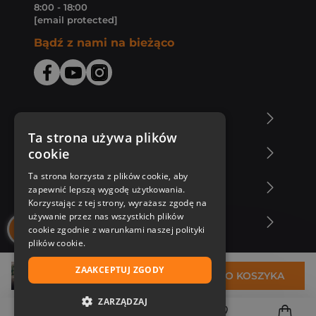
8:00 - 18:00
[email protected]
Bądź z nami na bieżąco
O Księgarni Znak
Ta strona używa plików
cookie
Zakupy u nas
Ta strona korzysta z plików cookie, aby
Nasza oferta
zapewnić lepszą wygodę użytkowania.
Korzystając z tej strony, wyrażasz zgodę na
używanie przez nas wszystkich plików
Nasi autorzy
cookie zgodnie z warunkami naszej polityki
plików cookie.
ZAAKCEPTUJ ZGODY
26,99 zł
DO KOSZYKA
ZARZĄDZAJ