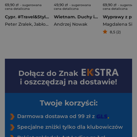
69,90 zł
49,90 zł
69,90 zł
- sugerowana
- sugerowana
- sugerowa
cena detaliczna
cena detaliczna
cena detaliczna
Cypr. #Travel&Style wyd. 2
Wietnam. Duchy i smartfony. Oblicza świata
Peter Zralek
,
Jabłoński Piotr
Andrzej Nowak
8,5 (2)
Dołącz do
Znak
i oszczędzaj na dostawie!
Twoje korzyści:
Darmowa dostawa od 99 zł z
Specjalne zniżki tylko dla klubowiczów