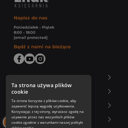
Napisz do nas
Poniedziałek - Piątek
8:00 - 18:00
[email protected]
Bądź z nami na bieżąco
O Księgarni Znak
Ta strona używa plików
cookie
Zakupy u nas
Ta strona korzysta z plików cookie, aby
Nasza oferta
zapewnić lepszą wygodę użytkowania.
Korzystając z tej strony, wyrażasz zgodę na
używanie przez nas wszystkich plików
Nasi autorzy
cookie zgodnie z warunkami naszej polityki
plików cookie.