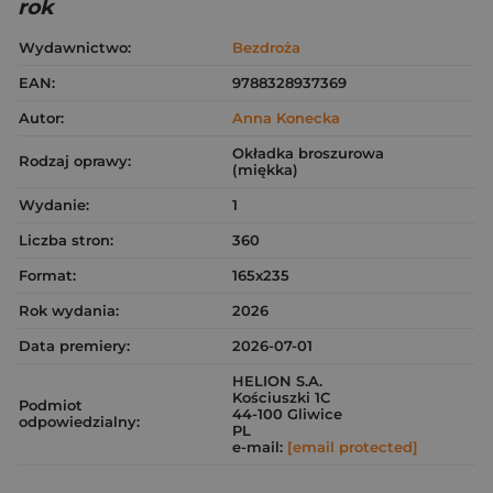
rok
Wydawnictwo:
Bezdroża
EAN:
9788328937369
Autor:
Anna Konecka
Okładka broszurowa
Rodzaj oprawy:
(miękka)
Wydanie:
1
Liczba stron:
360
Format:
165x235
Rok wydania:
2026
Data premiery:
2026-07-01
HELION S.A.
Kościuszki 1C
Podmiot
44-100 Gliwice
odpowiedzialny:
PL
e-mail:
[email protected]