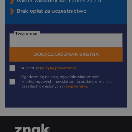
Pakiet zakładek Art Ladies za 1 zł
Brak opłat za uczestnictwo
Twój e-mail
DOŁĄCZ DO ZNAK EKSTRA
*
Akceptuję
politykę prywatności
*
Zgadzam się na otrzymywanie wiadomości
marketingowych (newsletter) na podany
e-mail
na
zasadach określonych w
regulaminie
.