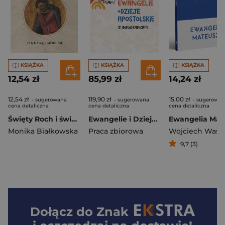
KSIĄŻKA
KSIĄŻKA
KSIĄŻKA
12,54 zł
85,99 zł
14,24 zł
12,54 zł
119,90 zł
15,00 zł
- sugerowana
- sugerowana
- sugerowan
cena detaliczna
cena detaliczna
cena detaliczna
Święty Roch i święci od spraw beznadziejnych Poznawaj i módl się Modlitewnik
Ewangelie i Dzieje Apostolskie (dla młodzieży) obwoluta dla młodych skład jednołamowy
Monika Białkowska
Praca zbiorowa
Wojciech Wasi
9,7 (3)
Dołącz do
Znak