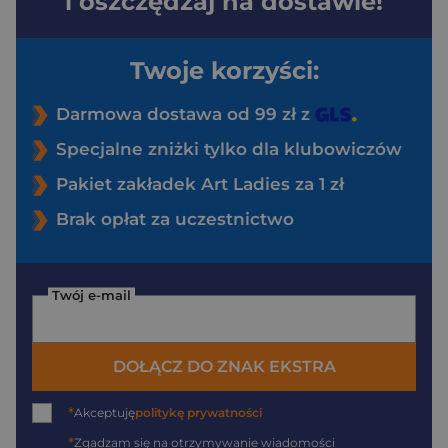
i oszczędzaj na dostawie!
Twoje korzyści:
Darmowa dostawa od 99 zł z
Specjalne zniżki tylko dla klubowiczów
Pakiet zakładek Art Ladies za 1 zł
Brak opłat za uczestnictwo
Twój e-mail
DOŁĄCZ DO ZNAK EKSTRA
*
Akceptuję
politykę prywatności
*
Zgadzam się na otrzymywanie wiadomości