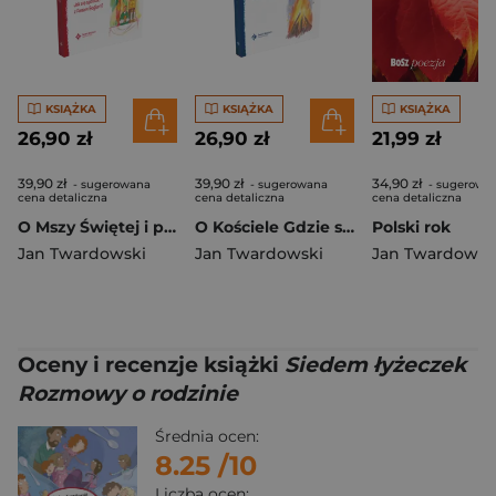
KSIĄŻKA
KSIĄŻKA
KSIĄŻKA
26,90 zł
26,90 zł
21,99 zł
39,90 zł
39,90 zł
34,90 zł
- sugerowana
- sugerowana
- sugerowa
cena detaliczna
cena detaliczna
cena detaliczna
O Mszy Świętej i pierwszej Komunii Jak się spotkać z Panem Bogiem?
O Kościele Gdzie się spotkać z Panem Bogiem?
Polski rok
Jan Twardowski
Jan Twardowski
Jan Twardowsk
Oceny i recenzje książki
Siedem łyżeczek
Rozmowy o rodzinie
Średnia ocen:
8.25
/10
Liczba ocen: