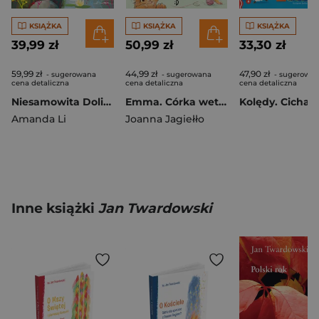
KSIĄŻKA
KSIĄŻKA
KSIĄŻKA
39,99 zł
50,99 zł
33,30 zł
59,99 zł
44,99 zł
47,90 zł
- sugerowana
- sugerowana
- sugerowa
cena detaliczna
cena detaliczna
cena detaliczna
Niesamowita Dolina Muminków
Emma. Córka weterynarza. Emma, Tom 1
Amanda Li
Joanna Jagiełło
Inne książki
Jan Twardowski