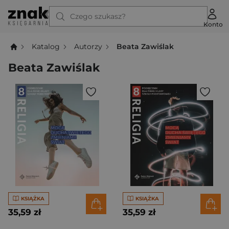
Czego szukasz?
Konto
Katalog
Autorzy
Beata Zawiślak
Beata Zawiślak
KSIĄŻKA
KSIĄŻKA
35,59 zł
35,59 zł