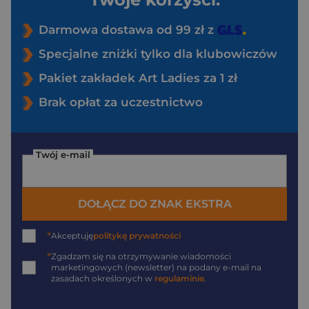
Darmowa dostawa od 99 zł z
Specjalne zniżki tylko dla klubowiczów
Pakiet zakładek Art Ladies za 1 zł
Brak opłat za uczestnictwo
Twój e-mail
DOŁĄCZ DO ZNAK EKSTRA
*
Akceptuję
politykę prywatności
*
Zgadzam się na otrzymywanie wiadomości
marketingowych (newsletter) na podany
e-mail
na
zasadach określonych w
regulaminie
.