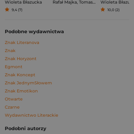
Wioleta Błazucka
Rafał Majka
,
Tomasz Kalemba
Wioleta Błazuc
9,4 (7)
10,0 (2)
Podobne wydawnictwa
Znak Literanova
Znak
Znak Horyzont
Egmont
Znak Koncept
Znak JednymSłowem
Znak Emotikon
Otwarte
Czarne
Wydawnictwo Literackie
Podobni autorzy