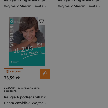
Religia 7 Bóg wskazuje nam drogę Podręcznik z ćwiczeniami Część 1 Szkoła podstawowa
Religia 7 Bóg wskazuje nam drogę Podręcznik z ćwiczeniami Część 2 Szkoła podstawowa
Wojtasik Marcin
,
Beata Zawiślak
Wojtasik Marcin
,
Beata Zawiślak
KSIĄŻKA
35,59 zł
38,99 zł
- sugerowana cena
detaliczna
Religia 6 podręcznik z ćwiczeniami Część 2 Jezus nas zbawia
Beata Zawiślak
,
Wojtasik Marcin