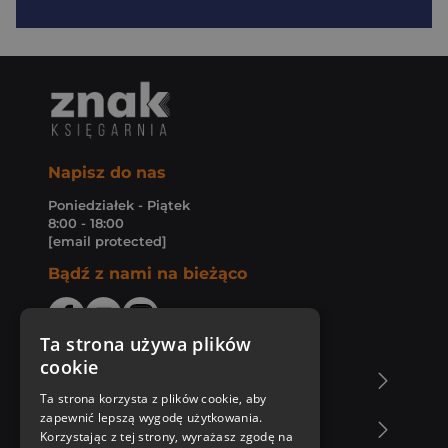
Napisz do nas
Poniedziałek - Piątek
8:00 - 18:00
[email protected]
Bądź z nami na bieżąco
Ta strona używa plików
cookie
O Księgarni Znak
Ta strona korzysta z plików cookie, aby
zapewnić lepszą wygodę użytkowania.
Zakupy u nas
Korzystając z tej strony, wyrażasz zgodę na