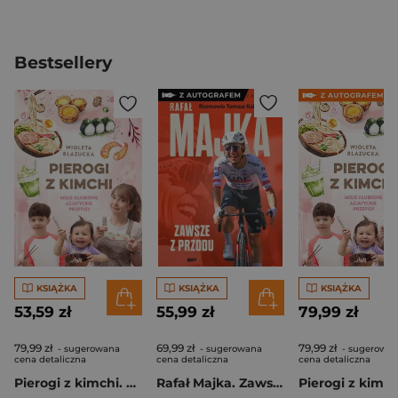
Bestsellery
KSIĄŻKA
KSIĄŻKA
KSIĄŻKA
53,59 zł
55,99 zł
79,99 zł
79,99 zł
69,99 zł
79,99 zł
- sugerowana
- sugerowana
- sugerowa
cena detaliczna
cena detaliczna
cena detaliczna
Pierogi z kimchi. Moje ulubione azjatyckie przepisy
Rafał Majka. Zawsze z przodu. Rozmawia Tomasz Kalemba - książka z autografem