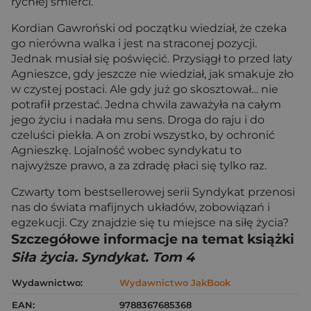
rychłej śmierci.
Kordian Gawroński od początku wiedział, że czeka
go nierówna walka i jest na straconej pozycji.
Jednak musiał się poświęcić. Przysiągł to przed laty
Agnieszce, gdy jeszcze nie wiedział, jak smakuje zło
w czystej postaci. Ale gdy już go skosztował… nie
potrafił przestać. Jedna chwila zaważyła na całym
jego życiu i nadała mu sens. Droga do raju i do
czeluści piekła. A on zrobi wszystko, by ochronić
Agnieszkę. Lojalność wobec syndykatu to
najwyższe prawo, a za zdradę płaci się tylko raz.
Czwarty tom bestsellerowej serii Syndykat przenosi
nas do świata mafijnych układów, zobowiązań i
egzekucji. Czy znajdzie się tu miejsce na siłę życia?
Szczegółowe informacje na temat książki
Siła życia. Syndykat. Tom 4
Wydawnictwo:
Wydawnictwo JakBook
EAN:
9788367685368