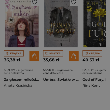
KSIĄŻKA
KSIĄŻKA
KSIĄŻKA
36,38 zł
35,68 zł
40,53 zł
59,99 zł
55,90 zł
62,90 zł
- sugerowana
- sugerowana
- sugerowa
cena detaliczna
cena detaliczna
cena detaliczna
Za głosem miłości. Barwy uczuć. Tom 1 Duże Litery
Umbra. Światło w ciemności. Synowie Umbry. Tom 2
Aneta Krasińska
Rina Kent