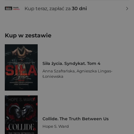
Kup teraz, zapłać za
30 dni
Kup w zestawie
Siła życia. Syndykat. Tom 4
Anna Szafrańska
,
Agnieszka Lingas-
Łoniewska
Collide. The Truth Between Us
Hope S. Ward