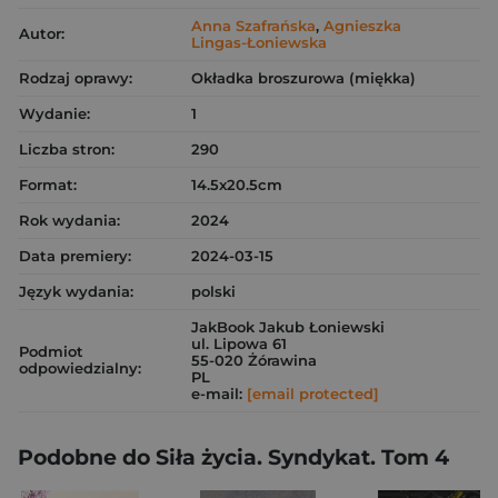
Anna Szafrańska
,
Agnieszka
Autor:
Lingas-Łoniewska
Rodzaj oprawy:
Okładka broszurowa (miękka)
Wydanie:
1
Liczba stron:
290
Format:
14.5x20.5cm
Rok wydania:
2024
Data premiery:
2024-03-15
Język wydania:
polski
JakBook Jakub Łoniewski
ul. Lipowa 61
Podmiot
55-020 Żórawina
odpowiedzialny:
PL
e-mail:
[email protected]
Podobne do Siła życia. Syndykat. Tom 4