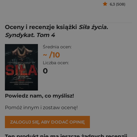
6,3 (508)
Oceny i recenzje książki
Siła życia.
Syndykat. Tom 4
Średnia ocen:
~
/10
Liczba ocen:
0
Powiedz nam, co myślisz!
Pomóż innym i zostaw ocenę!
ZALOGUJ SIĘ, ABY DODAĆ OPINIĘ
Ten produkt nie ma jeszcze żadnych recenzji