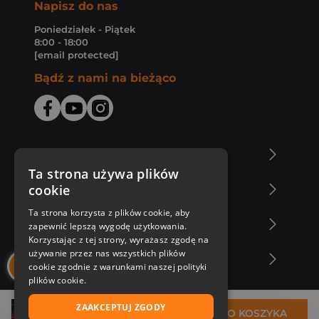
Napisz do nas
Poniedziałek - Piątek
8:00 - 18:00
[email protected]
Bądź z nami na bieżąco
O Księgarni Znak
Ta strona używa plików
cookie
Zakupy u nas
Ta strona korzysta z plików cookie, aby
Nasza oferta
zapewnić lepszą wygodę użytkowania.
Korzystając z tej strony, wyrażasz zgodę na
używanie przez nas wszystkich plików
Nasi autorzy
cookie zgodnie z warunkami naszej polityki
plików cookie.
ZAAKCEPTUJ ZGODY
32,94 zł
DO KOSZYKA