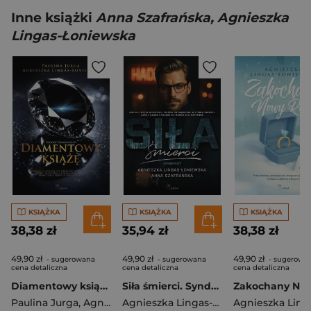
Inne książki
Anna Szafrańska, Agnieszka
Lingas-Łoniewska
KSIĄŻKA
KSIĄŻKA
KSIĄŻKA
38,38 zł
35,94 zł
38,38 zł
49,90 zł
49,90 zł
49,90 zł
- sugerowana
- sugerowana
- sugerowa
cena detaliczna
cena detaliczna
cena detaliczna
Diamentowy książę. Bloody diamonds. Tom 1
Siła śmierci. Syndykat. Tom 7
Paulina Jurga
,
Agnieszka Lingas-Łoniewska
Agnieszka Lingas-Łoniewska