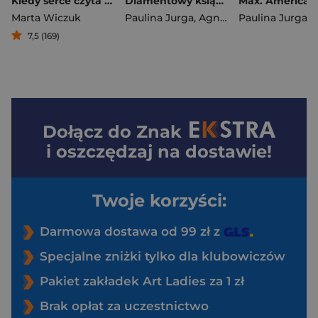
Kiedy serce czyta na głos
Diamentowy książę. Bloody diamonds. Tom 1
Marta Wiczuk
Paulina Jurga
,
Agnieszka Lingas-Łoniewska
Paulina Jurga
7,5 (169)
Dołącz do
Znak
i oszczędzaj na dostawie!
Twoje korzyści:
Darmowa dostawa od 99 zł z
Specjalne zniżki tylko dla klubowiczów
Pakiet zakładek Art Ladies za 1 zł
Brak opłat za uczestnictwo