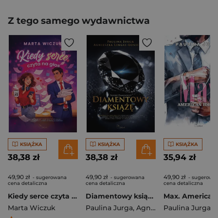
Z tego samego wydawnictwa
KSIĄŻKA
KSIĄŻKA
KSIĄŻKA
38,38 zł
38,38 zł
35,94 zł
49,90 zł
49,90 zł
49,90 zł
- sugerowana
- sugerowana
- sugerowa
cena detaliczna
cena detaliczna
cena detaliczna
Kiedy serce czyta na głos
Diamentowy książę. Bloody diamonds. Tom 1
Marta Wiczuk
Paulina Jurga
,
Agnieszka Lingas-Łoniewska
Paulina Jurga