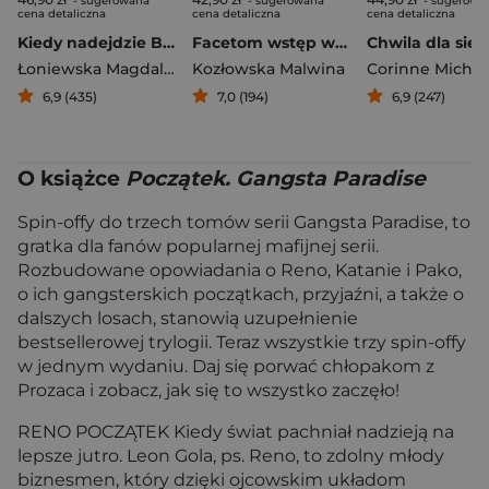
- sugerowana
- sugerowana
- sugerowa
cena detaliczna
cena detaliczna
cena detaliczna
Kiedy nadejdzie Burza
Facetom wstęp wzbroniony
Chwila dla sieb
Łoniewska Magdalena
Kozłowska Malwina
Corinne Michae
6,9 (435)
7,0 (194)
6,9 (247)
O książce
Początek. Gangsta Paradise
Spin-offy do trzech tomów serii Gangsta Paradise, to
gratka dla fanów popularnej mafijnej serii.
Rozbudowane opowiadania o Reno, Katanie i Pako,
o ich gangsterskich początkach, przyjaźni, a także o
dalszych losach, stanowią uzupełnienie
bestsellerowej trylogii. Teraz wszystkie trzy spin-offy
w jednym wydaniu. Daj się porwać chłopakom z
Prozaca i zobacz, jak się to wszystko zaczęło!
RENO POCZĄTEK Kiedy świat pachniał nadzieją na
lepsze jutro. Leon Gola, ps. Reno, to zdolny młody
biznesmen, który dzięki ojcowskim układom