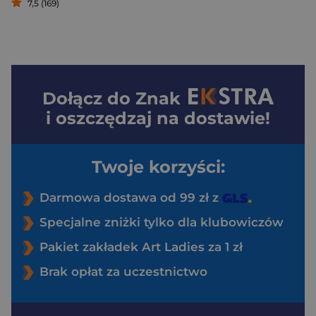
7,5 (169)
Dołącz do
Znak
i oszczędzaj na dostawie!
Twoje korzyści:
Darmowa dostawa od 99 zł z
Specjalne zniżki tylko dla klubowiczów
Pakiet zakładek Art Ladies za 1 zł
Brak opłat za uczestnictwo