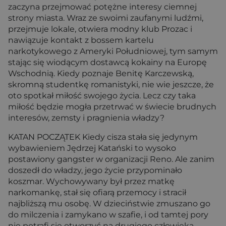
zaczyna przejmować potężne interesy ciemnej
strony miasta. Wraz ze swoimi zaufanymi ludźmi,
przejmuje lokale, otwiera modny klub Prozac i
nawiązuje kontakt z bossem kartelu
narkotykowego z Ameryki Południowej, tym samym
stając się wiodącym dostawcą kokainy na Europę
Wschodnią. Kiedy poznaje Benitę Karczewską,
skromną studentkę romanistyki, nie wie jeszcze, że
oto spotkał miłość swojego życia. Lecz czy taka
miłość będzie mogła przetrwać w świecie brudnych
interesów, zemsty i pragnienia władzy?
KATAN POCZĄTEK Kiedy cisza stała się jedynym
wybawieniem Jędrzej Katański to wysoko
postawiony gangster w organizacji Reno. Ale zanim
doszedł do władzy, jego życie przypominało
koszmar. Wychowywany był przez matkę
narkomankę, stał się ofiarą przemocy i stracił
najbliższą mu osobę. W dzieciństwie zmuszano go
do milczenia i zamykano w szafie, i od tamtej pory
nie potrafi się otworzyć na drugiego człowieka.