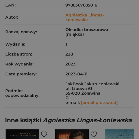
EAN:
9788367685016
Agnieszka Lingas-
Autor:
Łoniewska
Okładka broszurowa
Rodzaj oprawy:
(miękka)
Wydanie:
1
Liczba stron:
228
Rok wydania:
2023
Data premiery:
2023-04-11
JakBook Jakub Łoniewski
ul. Lipowa 61
Podmiot
55-020 Żórawina
odpowiedzialny:
PL
e-mail:
[email protected]
Inne książki
Agnieszka Lingas-Łoniewska