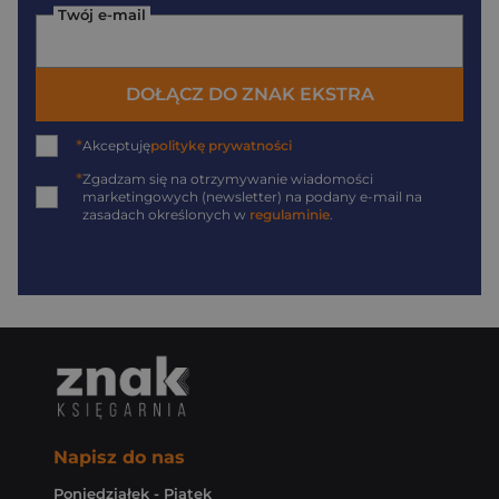
Twój e-mail
DOŁĄCZ DO ZNAK EKSTRA
*
Akceptuję
politykę prywatności
*
Zgadzam się na otrzymywanie wiadomości
marketingowych (newsletter) na podany
e-mail
na
zasadach określonych w
regulaminie
.
Napisz do nas
Poniedziałek - Piątek