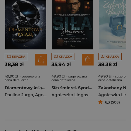
KSIĄŻKA
KSIĄŻKA
KSIĄŻKA
38,38 zł
35,94 zł
38,38 zł
49,90 zł
49,90 zł
49,90 zł
- sugerowana
- sugerowana
- sugerowa
cena detaliczna
cena detaliczna
cena detaliczna
Diamentowy książę. Bloody diamonds. Tom 1
Siła śmierci. Syndykat. Tom 7
Paulina Jurga
,
Agnieszka Lingas-Łoniewska
Agnieszka Lingas-Łoniewska
6,3 (508)