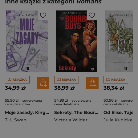
Inne książki z kategorii
Romans
KSIĄŻKA
KSIĄŻKA
KSIĄŻKA
34,99 zł
38,99 zł
38,34 zł
55,90 zł
54,99 zł
60,90 zł
- sugerowana
- sugerowana
- sugerowa
cena detaliczna
cena detaliczna
cena detaliczna
Moje zasady. Kingston Lane. Tom 1
Sekrety. The Bourbon Boys
T. L. Swan
Victoria Wilder
Julia Kubicka