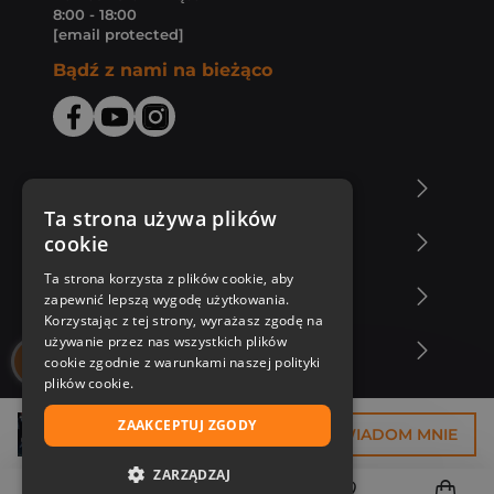
8:00 - 18:00
[email protected]
Bądź z nami na bieżąco
O Księgarni Znak
Ta strona używa plików
cookie
Zakupy u nas
Ta strona korzysta z plików cookie, aby
Nasza oferta
zapewnić lepszą wygodę użytkowania.
Korzystając z tej strony, wyrażasz zgodę na
używanie przez nas wszystkich plików
Nasi autorzy
cookie zgodnie z warunkami naszej polityki
plików cookie.
ZAAKCEPTUJ ZGODY
33,68 zł
POWIADOM MNIE
ZARZĄDZAJ