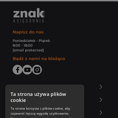
Napisz do nas
Poniedziałek - Piątek
8:00 - 18:00
[email protected]
Bądź z nami na bieżąco
O Księgarni Znak
Ta strona używa plików
cookie
Zakupy u nas
Ta strona korzysta z plików cookie, aby
Nasza oferta
zapewnić lepszą wygodę użytkowania.