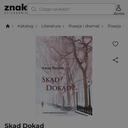
Czego szukasz?
Konto
Katalog
Literatura
Poezja i dramat
Poezja
Skąd Dokąd