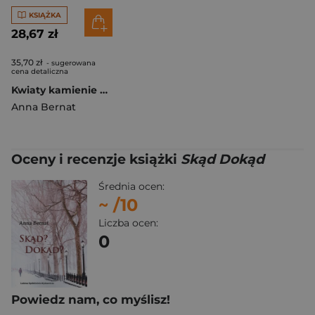
KSIĄŻKA
28,67 zł
35,70 zł
- sugerowana
cena detaliczna
Kwiaty kamienie ptaki Wiersze wybrane
Anna Bernat
Oceny i recenzje książki
Skąd Dokąd
Średnia ocen:
~
/10
Liczba ocen:
0
Powiedz nam, co myślisz!