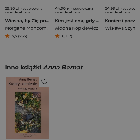
59,90 zł
44,90 zł
54,99 zł
- sugerowana
- sugerowana
- sugerowa
cena detaliczna
cena detaliczna
cena detaliczna
Wiosna, by Cię poznać
Kim jest ona, gdy mnie nie ma. Eseje w poszukiwaniu siebie
Morgane Moncomble
Aldona Kopkiewicz
7,7 (265)
6,1 (7)
Inne książki
Anna Bernat