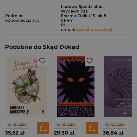
Ludowa Spółdzielnia
Wydawnicza
Podmiot
Erazma Ciołka 15 lok 8
odpowiedzialny:
01-441
PL
e-mail:
[email protected]
Podobne do Skąd Dokąd
KSIĄŻKA
KSIĄŻKA
KSIĄŻKA
35,62 zł
29,30 zł
36,84 zł