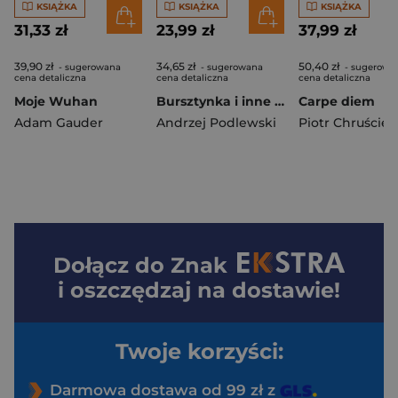
KSIĄŻKA
KSIĄŻKA
KSIĄŻKA
31,33 zł
23,99 zł
37,99 zł
39,90 zł
34,65 zł
50,40 zł
- sugerowana
- sugerowana
- sugerowa
cena detaliczna
cena detaliczna
cena detaliczna
Moje Wuhan
Bursztynka i inne baśnie
Carpe diem
Adam Gauder
Andrzej Podlewski
Piotr Chruściel
Dołącz do
Znak
i oszczędzaj na dostawie!
Twoje korzyści:
Darmowa dostawa od 99 zł z