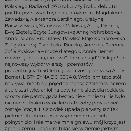
Polskiego Radia od 1970 roku, czyli roku debiutu
poetki, przez wybitnych aktorów, m.in.: Magdalenę
Zawadzką, Aleksandra Bardiniego, Grażynę
Barszczewską, Stanisławę Celińską, Annę Dymną,
Ewę Ziętek, Edytę Jungowską Annę Nehrebecką,
Annę Polony, Bronisława Pawlika Maję Komorowską
Zofię Kucową, Franciszka Pieczkę, Andrzeja Ferenca,
Zofię Rysiówną – może dlatego o Annie Bernat
mówi się „poetka, radiowa”. Tomik Skąd? Dokąd? to
najnowszy wybór wierszy i poematów
prezentujących 50-letnią twórczość poetycką Anny
Bernat. LISTY SYNA DO OJCA 8. Wróciłem tato stół
nakrywaj niech się pojedna radość z żalem wróciłem
a tu cisza i tyko anioł na powitanie skrzydła rozkłada
w oczy nie patrzy gada bezradnie – mnie tu nie było
nic nie widziałem wróciłem tato żeby powiedzieć
zostaję Stacja III Człowiek upada pierwszy raz Tak
pięknie jak latem zasiał wspominam zapach
polnych ziół i nie ma we mnie gniewu mój krzyż jest
z piór Czemu upadłem tuląc się w ziemię jakbym