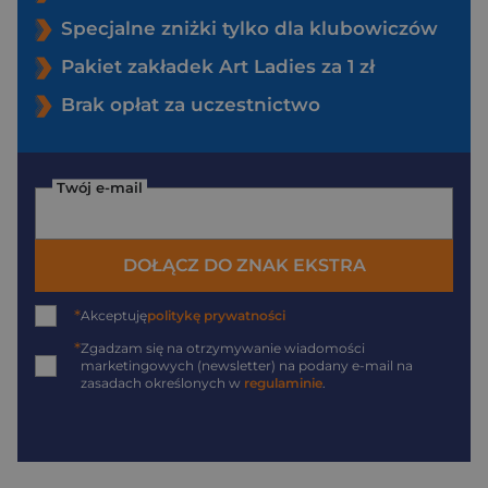
Specjalne zniżki tylko dla klubowiczów
Pakiet zakładek Art Ladies za 1 zł
Brak opłat za uczestnictwo
Twój e-mail
DOŁĄCZ DO ZNAK EKSTRA
*
Akceptuję
politykę prywatności
*
Zgadzam się na otrzymywanie wiadomości
marketingowych (newsletter) na podany
e-mail
na
zasadach określonych w
regulaminie
.