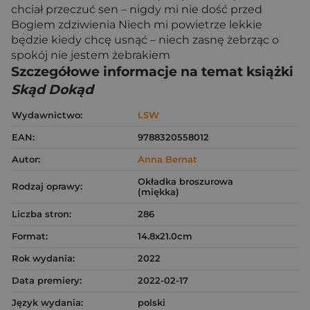
chciał przeczuć sen – nigdy mi nie dość przed
Bogiem zdziwienia Niech mi powietrze lekkie
będzie kiedy chcę usnąć – niech zasnę żebrząc o
spokój nie jestem żebrakiem
Szczegółowe informacje na temat książki
Skąd Dokąd
Wydawnictwo:
LSW
EAN:
9788320558012
Autor:
Anna Bernat
Okładka broszurowa
Rodzaj oprawy:
(miękka)
Liczba stron:
286
Format:
14.8x21.0cm
Rok wydania:
2022
Data premiery:
2022-02-17
Język wydania:
polski