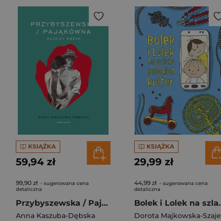
KSIĄŻKA
KSIĄŻKA
59,94 zł
29,99 zł
99,90 zł
44,99 zł
- sugerowana cena
- sugerowana cena
detaliczna
detaliczna
Przybyszewska / Pająkówna Głuchy krzyk
Bolek i Lolek na szla
Anna Kaszuba-Dębska