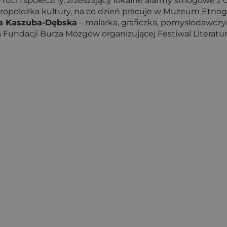
 ruch społeczny, zrzeszający lokalne alarmy smogowe z ca
ropolożka kultury, na co dzień pracuje w Muzeum Etnogr
a Kaszuba-Dębska
– malarka, graficzka, pomysłodawczyn
la Fundacji Burza Mózgów organizującej Festiwal Literatury