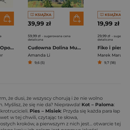
KSIĄŻKA
KSIĄŻKA
39,99 zł
19,99 zł
59,99 zł
29,99 zł
a
- sugerowana cena
- sugerowan
detaliczna
detaliczna
Rumpel Chwast. Opowieść o bananach, przynależności i byciu sobą
Cudowna Dolina Muminków [nowe wydanie]
Fiko i piesek
er
Amanda Li
Marek Maruszc
9,6 (5)
9,7 (18)
rm, że dusi, że wszyscy chorują i że nie wolno
yślisz, że się nie da? Nieprawda!
Kot – Paloma
:
rotrucicieli.
Pies – Misiek
: Przyda się każda para łap
et w tej chwili, czytając te słowa,
stych kroków, a pierwszym z nich jest… otwarcie tej