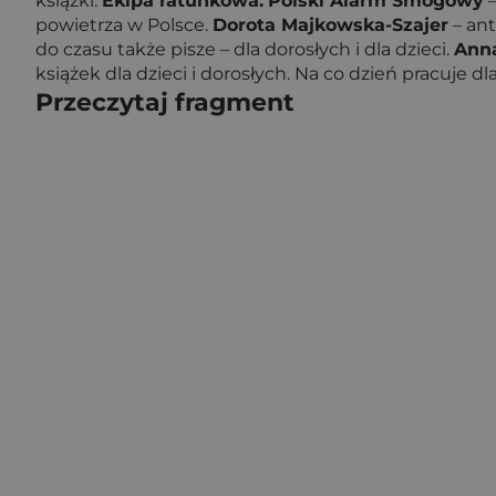
książki.
Ekipa ratunkowa:
Polski Alarm Smogowy
–
powietrza w Polsce.
Dorota Majkowska-Szajer
– ant
do czasu także pisze – dla dorosłych i dla dzieci.
Ann
książek dla dzieci i dorosłych. Na co dzień pracuje d
Przeczytaj fragment