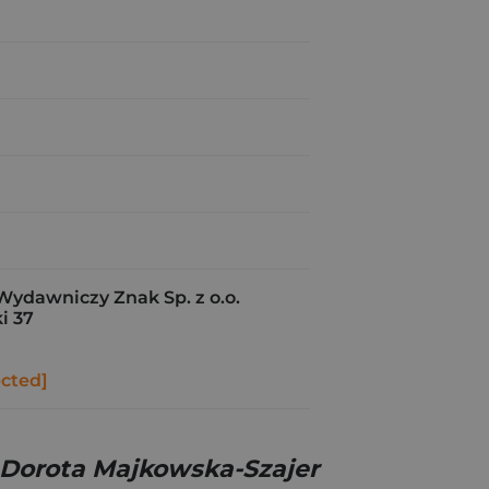
Wydawniczy Znak Sp. z o.o.
i 37
ected]
Dorota Majkowska-Szajer