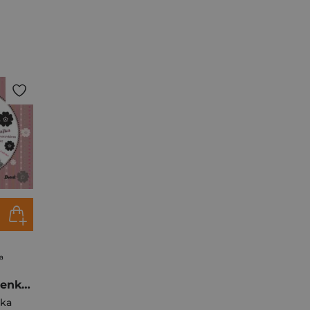
a
Jak Stryjenka Milenka palec od ssania uratowała.
ska