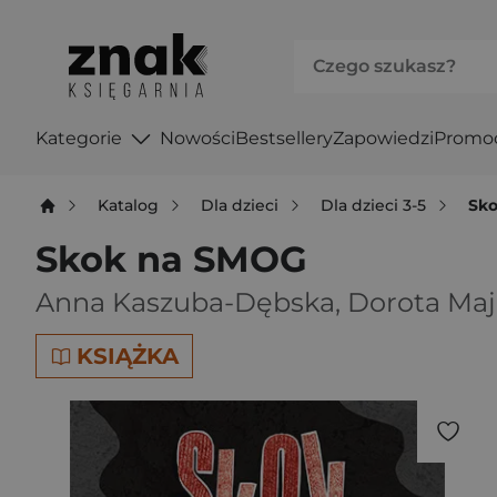
Kategorie
Nowości
Bestsellery
Zapowiedzi
Promo
Katalog
Dla dzieci
Dla dzieci 3-5
Sk
Skok na SMOG
Anna Kaszuba-Dębska
,
Dorota Maj
KSIĄŻKA