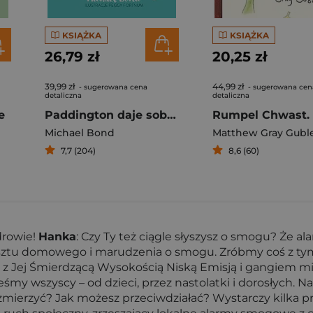
KSIĄŻKA
KSIĄŻKA
26,79 zł
20,25 zł
39,99 zł
44,99 zł
- sugerowana cena
- sugerowana cen
detaliczna
detaliczna
e
Paddington daje sobie radę
Michael Bond
Matthew Gray Gubl
7,7 (204)
8,6 (60)
drowie!
Hanka
: Czy Ty też ciągle słyszysz o smogu? Że ala
tu domowego i marudzenia o smogu. Zróbmy coś z tym. M
 z Jej Śmierdzącą Wysokością Niską Emisją i gangiem mik
śmy wszyscy – od dzieci, przez nastolatki i dorosłych. Naw
ierzyć? Jak możesz przeciwdziałać? Wystarczy kilka pro