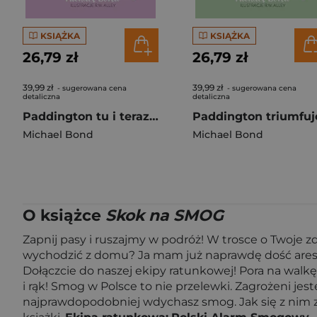
KSIĄŻKA
KSIĄŻKA
26,79 zł
26,79 zł
39,99 zł
39,99 zł
- sugerowana cena
- sugerowana cena
detaliczna
detaliczna
Paddington tu i teraz 2023
Paddington triumfuj
Michael Bond
Michael Bond
O książce
Skok na SMOG
Zapnij pasy i ruszajmy w podróż! W trosce o Twoje z
wychodzić z domu? Ja mam już naprawdę dość aresz
Dołączcie do naszej ekipy ratunkowej! Pora na walkę
i rąk! Smog w Polsce to nie przelewki. Zagrożeni jeste
najprawdopodobniej wdychasz smog. Jak się z nim zm