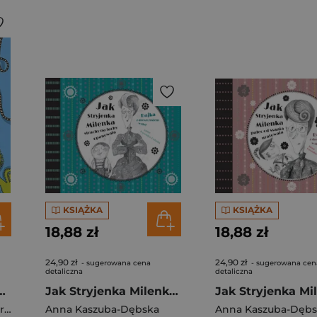
KSIĄŻKA
KSIĄŻKA
18,88 zł
18,88 zł
24,90 zł
24,90 zł
- sugerowana cena
- sugerowana cen
detaliczna
detaliczna
ku polskich kultur. Wznowienie 2021
Jak Stryjenka Milenka strachy na lachy opanowała
Dorota Majkowska-Szajer
,
Sara Szewczyk
Anna Kaszuba-Dębska
Anna Kaszuba-Dęb