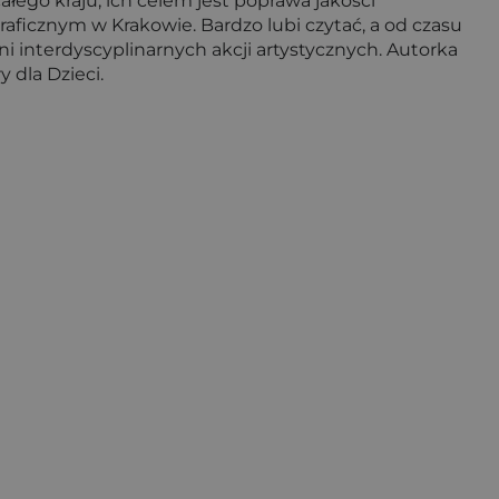
łego kraju; ich celem jest poprawa jakości
aficznym w Krakowie. Bardzo lubi czytać, a od czasu
i interdyscyplinarnych akcji artystycznych. Autorka
 dla Dzieci.