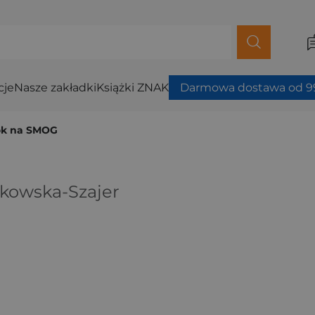
cje
Nasze zakładki
Książki ZNAK
Darmowa dostawa od 99
ok na SMOG
kowska-Szajer