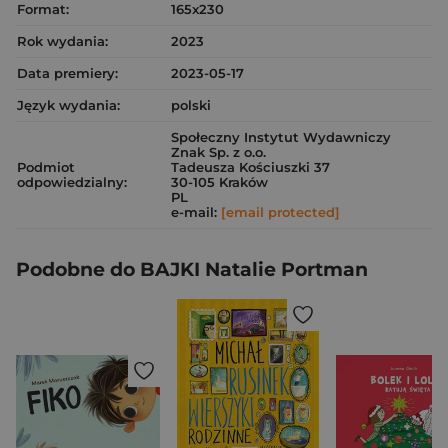
Format:
165x230
Rok wydania:
2023
Data premiery:
2023-05-17
Język wydania:
polski
Społeczny Instytut Wydawniczy
Znak Sp. z o.o.
Podmiot
Tadeusza Kościuszki 37
odpowiedzialny:
30-105 Kraków
PL
e-mail:
[email protected]
Podobne do BAJKI Natalie Portman