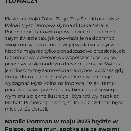
TŁUMACZY
Klasyczne bajki Żółw i Zając, Trzy Świnki oraz Mysz
Polna i Mysz Domowa słynna aktorka Natalie
Portman postanowiła opowiedzieć dzieciom na
całym świecie tak, jak opowiada je na dobranoc
swojemu synowi i córce. W jej wydaniu klasyczne
historie mają nie tylko ponadczasowe przesłanie, ale
też mnóstwo odwołań do współczesności: Zając
przechwala się modnym dresem, jedna ze Świnek
je chińszczyznę zamówioną na wynos, podczas gdy
druga dba o planetę, a Mysz Domowa próbuje
wyciągnąć Mysz Polną na imprezę. Dzięki temu
ponadczasowe przesłanie nabiera dodatkowego
wymiaru a piękne ilustracje i błyskotliwy przekład
Michała Rusinka sprawiają, że frajdę z czytania będą
mieć także dorośli.
Natalie Portman w maju 2023 będzie w
Polsce, gdzie m.in. spotka się ze swoimi