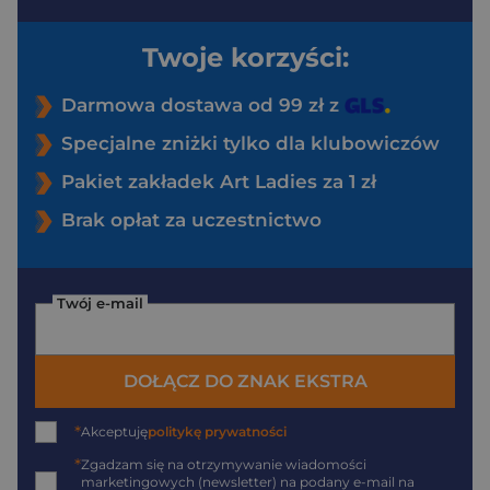
Twoje korzyści:
Darmowa dostawa od 99 zł z
Specjalne zniżki tylko dla klubowiczów
Pakiet zakładek Art Ladies za 1 zł
Brak opłat za uczestnictwo
Twój e-mail
DOŁĄCZ DO ZNAK EKSTRA
*
Akceptuję
politykę prywatności
*
Zgadzam się na otrzymywanie wiadomości
marketingowych (newsletter) na podany
e-mail
na