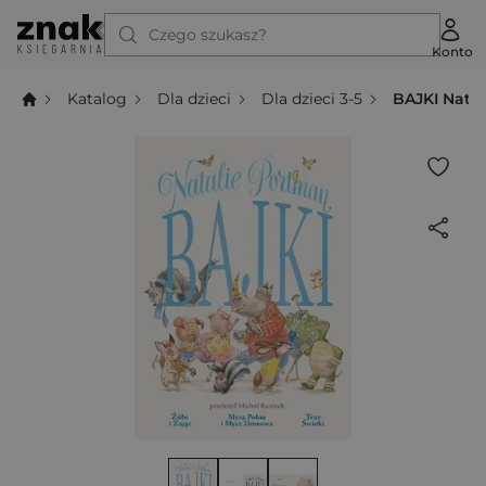
Czego szukasz?
Konto
Katalog
Dla dzieci
Dla dzieci 3-5
BAJKI Nata