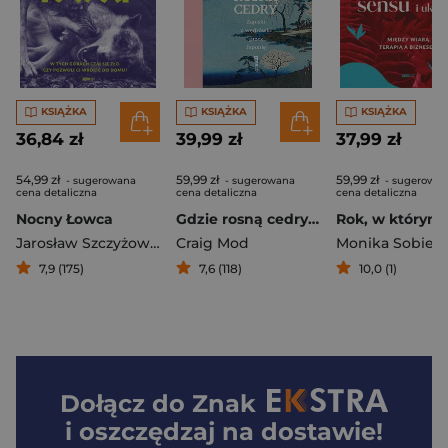
KSIĄŻKA
KSIĄŻKA
KSIĄŻKA
36,84 zł
39,99 zł
37,99 zł
54,99 zł
59,99 zł
59,99 zł
- sugerowana
- sugerowana
- sugerowa
cena detaliczna
cena detaliczna
cena detaliczna
Nocny Łowca
Gdzie rosną cedry. Zapiski z wędrówki przez Japonię
Jarosław Szczyżowski
Craig Mod
7,9 (175)
7,6 (118)
10,0 (1)
Dołącz do
Znak
i oszczędzaj na dostawie!