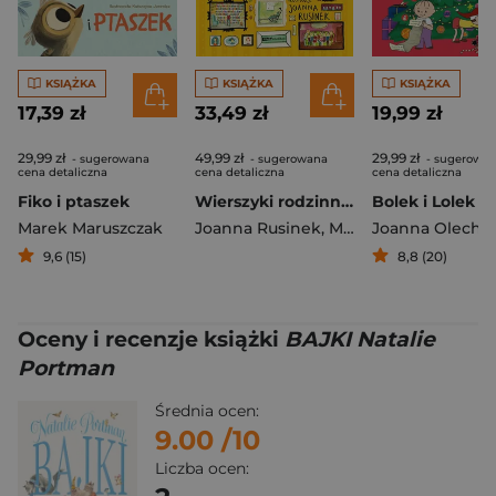
KSIĄŻKA
KSIĄŻKA
KSIĄŻKA
17,39 zł
33,49 zł
19,99 zł
29,99 zł
49,99 zł
29,99 zł
- sugerowana
- sugerowana
- sugerowa
cena detaliczna
cena detaliczna
cena detaliczna
Fiko i ptaszek
Wierszyki rodzinne [2025]
Marek Maruszczak
Joanna Rusinek
,
Michał Rusinek
Joanna Olech
9,6 (15)
8,8 (20)
Oceny i recenzje książki
BAJKI Natalie
Portman
Średnia ocen:
9.00
/10
Liczba ocen: