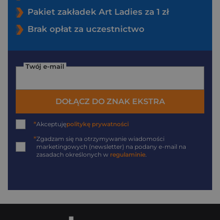
Pakiet zakładek Art Ladies za 1 zł
Brak opłat za uczestnictwo
Twój e-mail
DOŁĄCZ DO ZNAK EKSTRA
*
Akceptuję
politykę prywatności
*
Zgadzam się na otrzymywanie wiadomości
marketingowych (newsletter) na podany
e-mail
na
zasadach określonych w
regulaminie
.