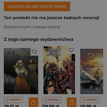
ZALOGUJ SIĘ, ABY DODAĆ OPINIĘ
Ten produkt nie ma jeszcze żadnych recenzji
Pomóż innym i zostaw ocenę!
Z tego samego wydawnictwa
KSIĄŻKA
KSIĄŻKA
KSIĄŻKA
28,51 zł
119,99 zł
59,99 zł