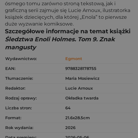
ósmego tomu zarówno stroną tekstową, jak i
graficzną serii zajmuje się Lucie Arnoux, ilustratorka
książek dziecięcych, dla której „Enola” to pierwsze
duże wyzwanie komiksowe.
Szczegółowe informacje na temat książki
Śledztwa Enoli Holmes. Tom 9. Znak
mangusty
Wydawnictwo:
Egmont
EAN:
9788328178755
Tłumaczenie:
Maria Mosiewicz
Redaktor:
Lucie Arnoux
Rodzaj oprawy:
Okładka twarda
Liczba stron:
64
Format:
21.6x28.5cm
Rok wydania:
2026
Data premiery:
2026-05-06