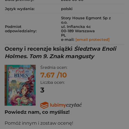
Język wydania:
polski
Story House Egmont Sp z
o.o.
Podmiot
ul. Inflancka 4c
odpowiedzialny:
00-189 Warszawa
PL
e-mail:
[email protected]
Oceny i recenzje książki
Śledztwa Enoli
Holmes. Tom 9. Znak mangusty
Średnia ocen:
7.67
/10
Liczba ocen:
3
Powiedz nam, co myślisz!
Pomóż innym i zostaw ocenę!