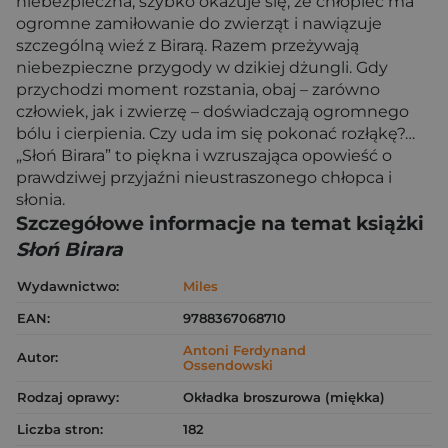
niebezpieczna, szybko okazuje się, że chłopiec ma
ogromne zamiłowanie do zwierząt i nawiązuje
szczególną wieź z Birarą. Razem przeżywają
niebezpieczne przygody w dzikiej dżungli. Gdy
przychodzi moment rozstania, obaj – zarówno
człowiek, jak i zwierzę – doświadczają ogromnego
bólu i cierpienia. Czy uda im się pokonać rozłąkę?…
„Słoń Birara” to piękna i wzruszająca opowieść o
prawdziwej przyjaźni nieustraszonego chłopca i
słonia.
Szczegółowe informacje na temat książki
Słoń Birara
Wydawnictwo:
Miles
EAN:
9788367068710
Antoni Ferdynand
Autor:
Ossendowski
Rodzaj oprawy:
Okładka broszurowa (miękka)
Liczba stron:
182