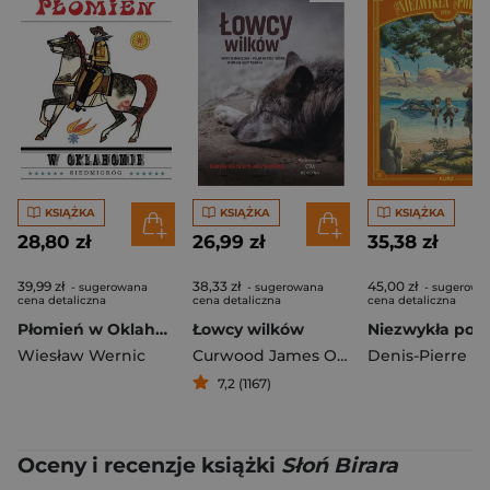
KSIĄŻKA
KSIĄŻKA
KSIĄŻKA
28,80 zł
26,99 zł
35,38 zł
39,99 zł
38,33 zł
45,00 zł
- sugerowana
- sugerowana
- sugerowa
cena detaliczna
cena detaliczna
cena detaliczna
Płomień w Oklahomie
Łowcy wilków
Wiesław Wernic
Curwood James Oliver
7,2 (1167)
Oceny i recenzje książki
Słoń Birara