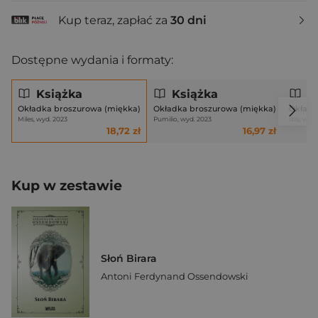
Kup teraz, zapłać za
30 dni
Dostępne wydania i formaty:
Książka
Książka
K
Okładka broszurowa (miękka)
Okładka broszurowa (miękka)
Okładk
Miles, wyd. 2023
Pumilio, wyd. 2023
Ibis, wyd
18,72 zł
16,97 zł
Kup w zestawie
Słoń Birara
Antoni Ferdynand Ossendowski