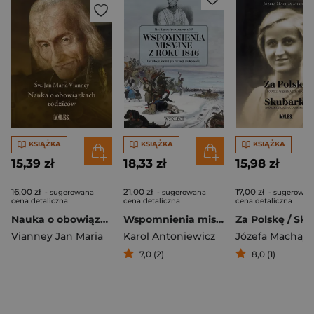
KSIĄŻKA
KSIĄŻKA
KSIĄŻKA
15,39 zł
18,33 zł
15,98 zł
16,00 zł
21,00 zł
17,00 zł
- sugerowana
- sugerowana
- sugerowan
cena detaliczna
cena detaliczna
cena detaliczna
Nauka o obowiązkach rodziców
Wspomnienia misyjne z roku 1846. Refleksje jezuity po rabacji galicyjskiej
Vianney Jan Maria
Karol Antoniewicz
7,0 (2)
8,0 (1)