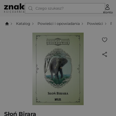
Czego szukasz?
Konto
Katalog
Powieści i opowiadania
Powieści
Po
Słoń Birara