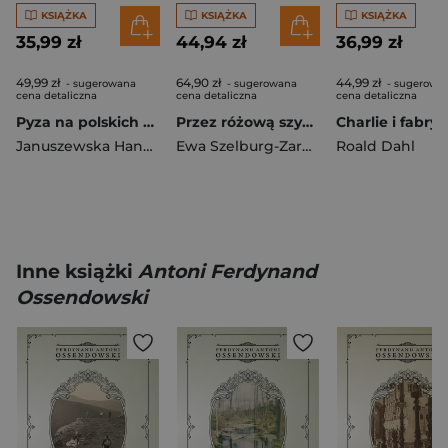
KSIĄŻKA
KSIĄŻKA
KSIĄŻKA
35,99 zł
44,94 zł
36,99 zł
49,99 zł
64,90 zł
44,99 zł
- sugerowana
- sugerowana
- sugerowa
cena detaliczna
cena detaliczna
cena detaliczna
Pyza na polskich dróżkach
Przez różową szybkę
Januszewska Hanna
Ewa Szelburg-Zarembina
Roald Dahl
Inne książki
Antoni Ferdynand
Ossendowski