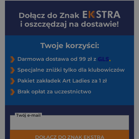
Dołącz do
Znak
i oszczędzaj na dostawie!
Twoje korzyści:
Darmowa dostawa od 99 zł z
Specjalne zniżki tylko dla klubowiczów
Pakiet zakładek Art Ladies za 1 zł
Brak opłat za uczestnictwo
Twój e-mail
DOŁĄCZ DO ZNAK EKSTRA