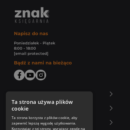
Napisz do nas
Poniedziałek - Piątek
8:00 - 18:00
[email protected]
Bądź z nami na bieżąco
O Księgarni Znak
Ta strona używa plików
cookie
Zakupy u nas
Ta strona korzysta z plików cookie, aby
Nasza oferta
zapewnić lepszą wygodę użytkowania.
Korzystając z tej strony, wyrażasz zgodę na