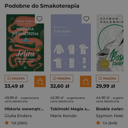
Podobne do Smakoterapia
KSIĄŻKA
KSIĄŻKA
KSIĄŻKA
33,49 zł
32,60 zł
29,99 zł
49,99 zł
42,90 zł
44,90 zł
- sugerowana
- sugerowana
- sugerowa
cena detaliczna
cena detaliczna
cena detaliczna
Historia wewnętrzna. Jelita – najbardziej fascynujący organ naszego ciała
Tokimeki Magia sprzątania w praktyce
Giulia Enders
Marie Kondo
Szymon Hołow
7,8 (2950)
7,4 (849)