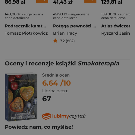
86,98 zł
41,43 zł
129,81 zł
140,00 zł
49,90 zł
159,00 zł
- sugerowana
- sugerowana
- sugerow
cena detaliczna
cena detaliczna
cena detaliczna
Podręcznik karate wyd. 3
Potęga pewności siebie. Doskonałe wyniki w każdej dziedzinie życia!
Tomasz Piotrkowicz
Brian Tracy
Ryszard Jasińsk
7,2 (862)
Oceny i recenzje książki
Smakoterapia
Średnia ocen:
6.64
/10
Liczba ocen:
67
Powiedz nam, co myślisz!