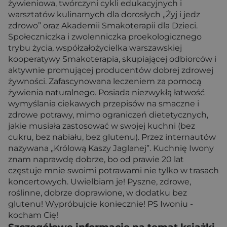
żywieniowa, twórczyni cykli edukacyjnych i
warsztatów kulinarnych dla dorosłych „Żyj i jedz
zdrowo” oraz Akademii Smakoterapii dla Dzieci.
Społeczniczka i zwolenniczka proekologicznego
trybu życia, współzałożycielka warszawskiej
kooperatywy Smakoterapia, skupiającej odbiorców i
aktywnie promującej producentów dobrej zdrowej
żywności. Zafascynowana leczeniem za pomocą
żywienia naturalnego. Posiada niezwykłą łatwość
wymyślania ciekawych przepisów na smaczne i
zdrowe potrawy, mimo ograniczeń dietetycznych,
jakie musiała zastosować w swojej kuchni (bez
cukru, bez nabiału, bez glutenu). Przez internautów
nazywana „Królową Kaszy Jaglanej”. Kuchnię Iwony
znam naprawdę dobrze, bo od prawie 20 lat
częstuje mnie swoimi potrawami nie tylko w trasach
koncertowych. Uwielbiam je! Pyszne, zdrowe,
roślinne, dobrze doprawione, w dodatku bez
glutenu! Wypróbujcie koniecznie! PS Iwoniu -
kocham Cię!