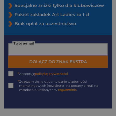
Specjalne zniżki tylko dla klubowiczów
Pakiet zakładek Art Ladies za 1 zł
Brak opłat za uczestnictwo
Twój e-mail
DOŁĄCZ DO ZNAK EKSTRA
*
Akceptuję
politykę prywatności
*
Zgadzam się na otrzymywanie wiadomości
marketingowych (newsletter) na podany
e-mail
na
zasadach określonych w
regulaminie
.