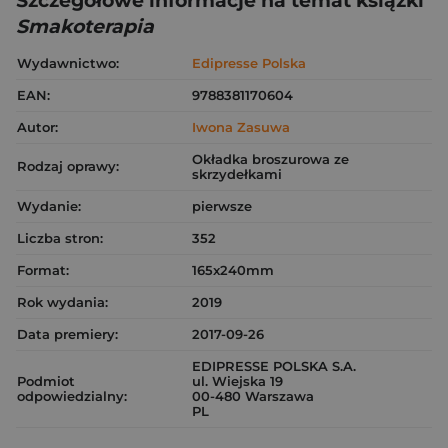
Szczegółowe informacje na temat książki
Smakoterapia
Wydawnictwo:
Edipresse Polska
EAN:
9788381170604
Autor:
Iwona Zasuwa
Okładka broszurowa ze
Rodzaj oprawy:
skrzydełkami
Wydanie:
pierwsze
Liczba stron:
352
Format:
165x240mm
Rok wydania:
2019
Data premiery:
2017-09-26
EDIPRESSE POLSKA S.A.
Podmiot
ul. Wiejska 19
odpowiedzialny:
00-480 Warszawa
PL