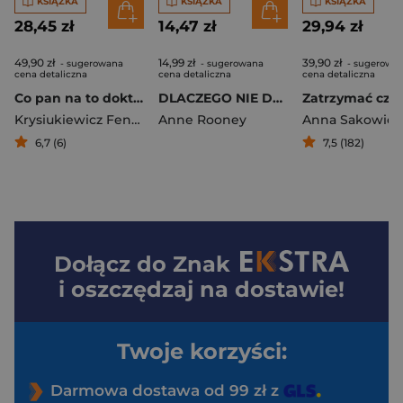
KSIĄŻKA
KSIĄŻKA
KSIĄŻKA
28,45 zł
14,47 zł
29,94 zł
49,90 zł
14,99 zł
39,90 zł
- sugerowana
- sugerowana
- sugerowa
cena detaliczna
cena detaliczna
cena detaliczna
Co pan na to doktorze z sieci?
DLACZEGO NIE DA SIĘ ŻYĆ BEZ
Zatrzymać cza
Krysiukiewicz Fenger Anna
Anne Rooney
,
Koper Katarzyna
Anna Sakowicz
6,7 (6)
7,5 (182)
Dołącz do
Znak
i oszczędzaj na dostawie!
Twoje korzyści:
Darmowa dostawa od 99 zł z