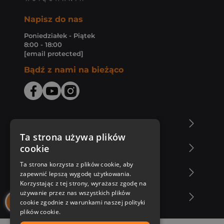
Napisz do nas
Poniedziałek - Piątek
8:00 - 18:00
[email protected]
Bądź z nami na bieżąco
O Księgarni Znak
Ta strona używa plików
cookie
Zakupy u nas
Ta strona korzysta z plików cookie, aby
Nasza oferta
zapewnić lepszą wygodę użytkowania.
Korzystając z tej strony, wyrażasz zgodę na
używanie przez nas wszystkich plików
Nasi autorzy
cookie zgodnie z warunkami naszej polityki
plików cookie.