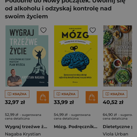
Podobne do Nowy początek. Uwolnij się
od alkoholu i odzyskaj kontrolę nad
swoim życiem
KSIĄŻKA
KSIĄŻKA
KSIĄŻKA
32,97 zł
33,99 zł
40,52 zł
52,99 zł
54,99 zł
64,90 zł
- sugerowana
- sugerowana
- sugerowa
cena detaliczna
cena detaliczna
cena detaliczna
Wygraj trzeźwe życie. O uzależnieniu bez ściemy - praktyczny plan wyjścia
Mózg. Podręcznik użytkownika wyd. 3
Nagaba Krystian
Viola Urban