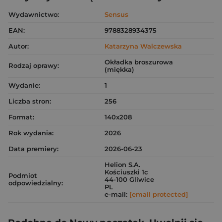
Wydawnictwo:
Sensus
EAN:
9788328934375
Autor:
Katarzyna Walczewska
Okładka broszurowa
Rodzaj oprawy:
(miękka)
Wydanie:
1
Liczba stron:
256
Format:
140x208
Rok wydania:
2026
Data premiery:
2026-06-23
Helion S.A.
Kościuszki 1c
Podmiot
44-100 Gliwice
odpowiedzialny:
PL
e-mail:
[email protected]