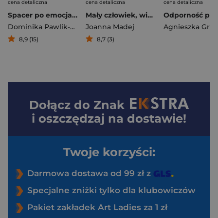
cena detaliczna
cena detaliczna
cena detaliczna
Spacer po emocjach. Przewodnik w drodze do spokoju i pewności siebie
Mały człowiek, wielka sprawa. Odpowiedzi na 100 pytań, które zadaje sobie każdy rodzic
Dominika Pawlik-Pyda
Joanna Madej
8,9 (15)
8,7 (3)
Dołącz do
Znak
i oszczędzaj na dostawie!
Twoje korzyści:
Darmowa dostawa od 99 zł z
Specjalne zniżki tylko dla klubowiczów
Pakiet zakładek Art Ladies za 1 zł