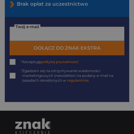
Brak opłat za uczestnictwo
Twój e-mail
DOŁĄCZ DO ZNAK EKSTRA
*
Akceptuję
politykę prywatności
*
Zgadzam się na otrzymywanie wiadomości
marketingowych (newsletter) na podany
e-mail
na
zasadach określonych w
regulaminie
.