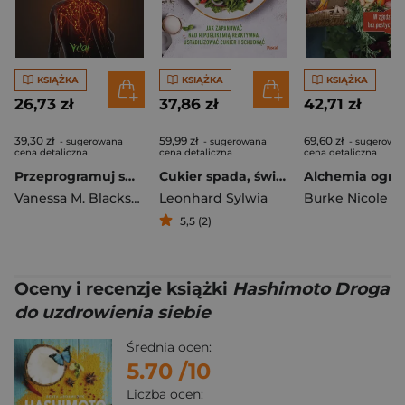
KSIĄŻKA
KSIĄŻKA
KSIĄŻKA
26,73 zł
37,86 zł
42,71 zł
39,30 zł
59,99 zł
69,60 zł
- sugerowana
- sugerowana
- sugerowa
cena detaliczna
cena detaliczna
cena detaliczna
Przeprogramuj swój ból. Neuroplastyczna terapia PRT
Cukier spada, świat wiruje. Jak zapanować nad hipoglikemią reaktywną, ustabilizować cukier i schudnąć
Vanessa M. Blackstone
Leonhard Sylwia
,
Olivia S. Sinaiko
5,5 (2)
Oceny i recenzje książki
Hashimoto Droga
do uzdrowienia siebie
Średnia ocen:
5.70
/10
Liczba ocen: