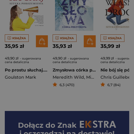
KSIĄŻKA
KSIĄŻKA
KSIĄŻKA
35,95 zł
35,93 zł
35,99 zł
49,90 zł
49,90 zł
49,99 zł
- sugerowana
- sugerowana
- sugerowa
cena detaliczna
cena detaliczna
cena detaliczna
Po prostu słuchaj. Sztuka porozumienia
Zmysłowa córka prezydenta
Goulston Mark
Meredith Wild
,
Michelle Mia
Chris Guillebea
6,3 (470)
6,7 (84)
Dołącz do
Znak
i oszczędzaj na dostawie!