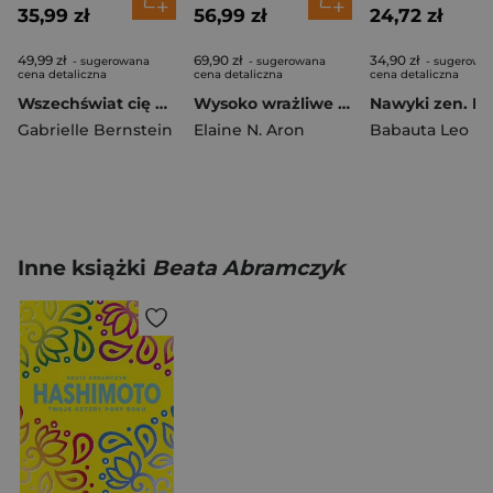
35,99 zł
56,99 zł
24,72 zł
49,99 zł
69,90 zł
34,90 zł
- sugerowana
- sugerowana
- sugerowa
cena detaliczna
cena detaliczna
cena detaliczna
Wszechświat cię wspiera Uwierz w cuda
Wysoko wrażliwe dziecko Jak je zrozumieć i pomóc mu żyć w przytłaczającym świecie?
Gabrielle Bernstein
Elaine N. Aron
Babauta Leo
Inne książki
Beata Abramczyk