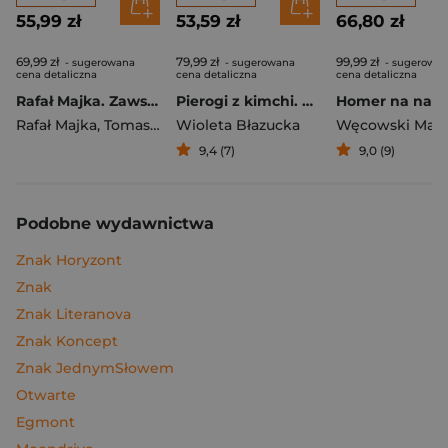
55,99 zł
53,59 zł
66,80 zł
69,99 zł
79,99 zł
99,99 zł
- sugerowana
- sugerowana
- sugerowa
cena detaliczna
cena detaliczna
cena detaliczna
Rafał Majka. Zawsze z przodu. Rozmawia Tomasz Kalemba - książka z autografem
Pierogi z kimchi. Moje ulubione azjatyckie przepisy
Rafał Majka
,
Tomasz Kalemba
Wioleta Błazucka
Węcowski Mar
9,4 (7)
9,0 (9)
Podobne wydawnictwa
Znak Horyzont
Znak
Znak Literanova
Znak Koncept
Znak JednymSłowem
Otwarte
Egmont