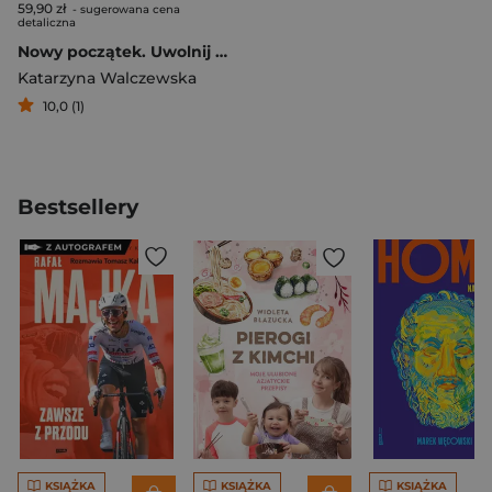
59,90 zł
- sugerowana cena
detaliczna
Nowy początek. Uwolnij się od alkoholu i odzyskaj kontrolę nad swoim życiem
Katarzyna Walczewska
10,0 (1)
Bestsellery
KSIĄŻKA
KSIĄŻKA
KSIĄŻKA