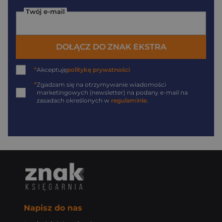
Twój e-mail
DOŁĄCZ DO ZNAK EKSTRA
*
Akceptuję
politykę prywatności
*
Zgadzam się na otrzymywanie wiadomości
marketingowych (newsletter) na podany
e-mail
na
zasadach określonych w
regulaminie
.
Napisz do nas