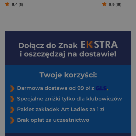
8,4 (5)
8,9 (18)
Dołącz do
Znak
i oszczędzaj na dostawie!
Twoje korzyści:
Darmowa dostawa od 99 zł z
Specjalne zniżki tylko dla klubowiczów
Pakiet zakładek Art Ladies za 1 zł
Brak opłat za uczestnictwo