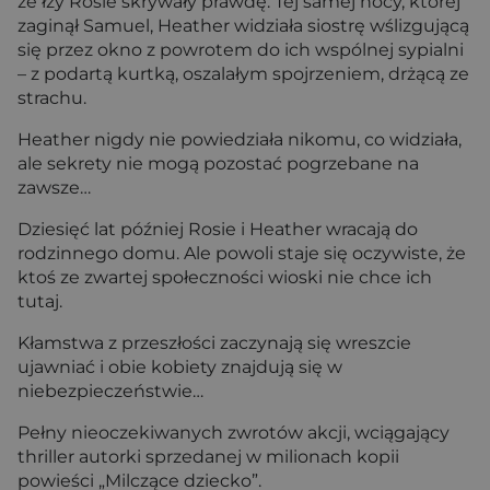
że łzy Rosie skrywały prawdę. Tej samej nocy, której
zaginął Samuel, Heather widziała siostrę wślizgującą
się przez okno z powrotem do ich wspólnej sypialni
– z podartą kurtką, oszalałym spojrzeniem, drżącą ze
strachu.
Heather nigdy nie powiedziała nikomu, co widziała,
ale sekrety nie mogą pozostać pogrzebane na
zawsze…
Dziesięć lat później Rosie i Heather wracają do
rodzinnego domu. Ale powoli staje się oczywiste, że
ktoś ze zwartej społeczności wioski nie chce ich
tutaj.
Kłamstwa z przeszłości zaczynają się wreszcie
ujawniać i obie kobiety znajdują się w
niebezpieczeństwie…
Pełny nieoczekiwanych zwrotów akcji, wciągający
thriller autorki sprzedanej w milionach kopii
powieści „Milczące dziecko”.