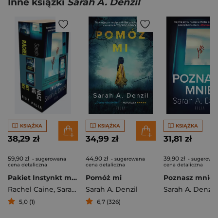
Inne książki
Sarah A. Denzil
KSIĄŻKA
KSIĄŻKA
KSIĄŻKA
38,29 zł
34,99 zł
31,81 zł
59,90 zł
44,90 zł
39,90 zł
- sugerowana
- sugerowana
- sugerowa
cena detaliczna
cena detaliczna
cena detaliczna
Pakiet Instynkt mordercy / Poznasz mnie
Pomóż mi
Poznasz mnie
Rachel Caine
,
Sarah A. Denzil
Sarah A. Denzil
Sarah A. Denzil
5,0 (1)
6,7 (326)