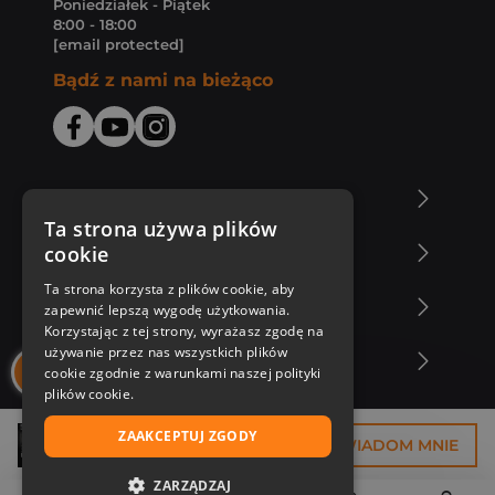
Poniedziałek - Piątek
8:00 - 18:00
[email protected]
Bądź z nami na bieżąco
O Księgarni Znak
Ta strona używa plików
cookie
Zakupy u nas
Ta strona korzysta z plików cookie, aby
Nasza oferta
zapewnić lepszą wygodę użytkowania.
Korzystając z tej strony, wyrażasz zgodę na
używanie przez nas wszystkich plików
Nasi autorzy
cookie zgodnie z warunkami naszej polityki
plików cookie.
ZAAKCEPTUJ ZGODY
11,18 zł
POWIADOM MNIE
ZARZĄDZAJ