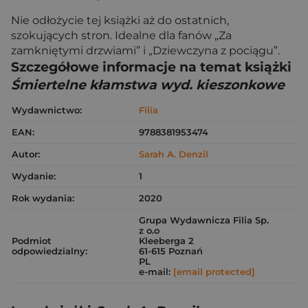
Nie odłożycie tej książki aż do ostatnich,
szokujących stron. Idealne dla fanów „Za
zamkniętymi drzwiami” i „Dziewczyna z pociągu”.
Szczegółowe informacje na temat książki
Śmiertelne kłamstwa wyd. kieszonkowe
Wydawnictwo:
Filia
EAN:
9788381953474
Autor:
Sarah A. Denzil
Wydanie:
1
Rok wydania:
2020
Grupa Wydawnicza Filia Sp.
z o.o
Podmiot
Kleeberga 2
odpowiedzialny:
61-615 Poznań
PL
e-mail:
[email protected]