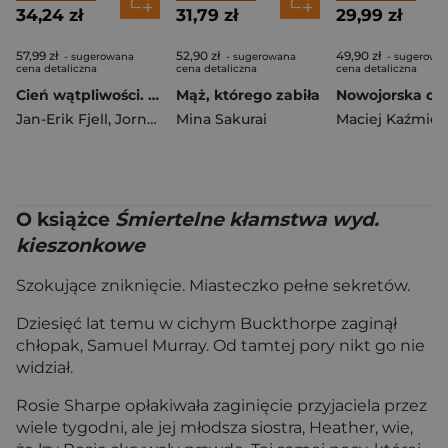
34,24 zł
31,79 zł
29,99 zł
57,99 zł
52,90 zł
49,90 zł
- sugerowana
- sugerowana
- sugerowa
cena detaliczna
cena detaliczna
cena detaliczna
Cień wątpliwości. Śledztwa Markusa Hegera. Tom 2
Mąż, którego zabiła
Nowojorska cis
Jan-Erik Fjell
,
Jorn Lier Horst
Mina Sakurai
Maciej Kaźmier
O książce
Śmiertelne kłamstwa wyd.
kieszonkowe
Szokujące zniknięcie. Miasteczko pełne sekretów.
Dziesięć lat temu w cichym Buckthorpe zaginął
chłopak, Samuel Murray. Od tamtej pory nikt go nie
widział.
Rosie Sharpe opłakiwała zaginięcie przyjaciela przez
wiele tygodni, ale jej młodsza siostra, Heather, wie,