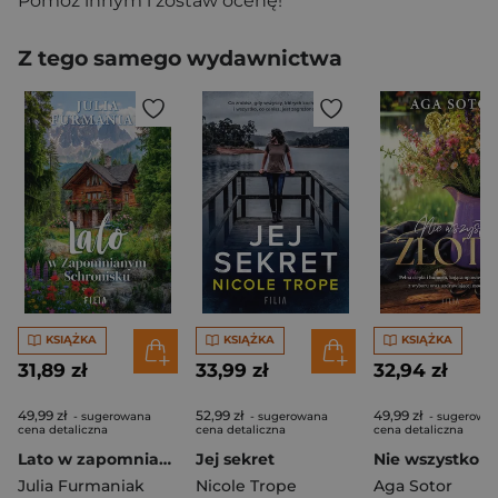
Pomóż innym i zostaw ocenę!
Z tego samego wydawnictwa
KSIĄŻKA
KSIĄŻKA
KSIĄŻKA
31,89 zł
33,99 zł
32,94 zł
49,99 zł
52,99 zł
49,99 zł
- sugerowana
- sugerowana
- sugerowa
cena detaliczna
cena detaliczna
cena detaliczna
Lato w zapomnianym schronisku
Jej sekret
Nie wszystko z
Julia Furmaniak
Nicole Trope
Aga Sotor