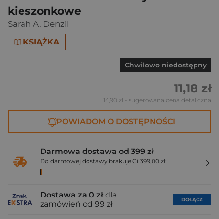
kieszonkowe
Sarah A. Denzil
KSIĄŻKA
Chwilowo niedostępny
11,18 zł
14,90 zł
- sugerowana cena detaliczna
POWIADOM O DOSTĘPNOŚCI
Darmowa dostawa od 399 zł
Do darmowej dostawy brakuje Ci 399,00 zł
Dostawa za 0 zł
dla
DOŁĄCZ
zamówień od 99 zł