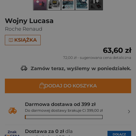
1+
Wojny Lucasa
Roche Renaud
KSIĄŻKA
63,60 zł
72,00 zł
- sugerowana cena detaliczna
Zamów teraz, wyślemy w poniedziałek.
DODAJ DO KOSZYKA
Darmowa dostawa od 399 zł
Do darmowej dostawy brakuje Ci 399,00 zł
Dostawa za 0 zł
dla
DOŁĄCZ