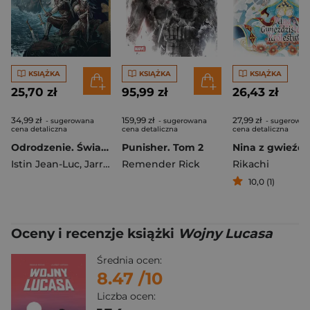
KSIĄŻKA
KSIĄŻKA
KSIĄŻKA
25,70 zł
95,99 zł
26,43 zł
34,99 zł
159,99 zł
27,99 zł
- sugerowana
- sugerowana
- sugerowan
cena detaliczna
cena detaliczna
cena detaliczna
Odrodzenie. Świat Akwilonu. Elfy. Tom 21
Punisher. Tom 2
Istin Jean-Luc
,
Jarry Nicolas
Remender Rick
Rikachi
10,0 (1)
Oceny i recenzje książki
Wojny Lucasa
Średnia ocen:
8.47
/10
Liczba ocen: