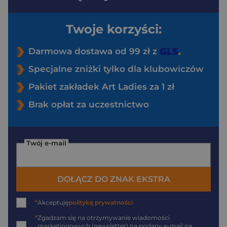
Twoje korzyści:
Darmowa dostawa od 99 zł z
Specjalne zniżki tylko dla klubowiczów
Pakiet zakładek Art Ladies za 1 zł
Brak opłat za uczestnictwo
Twój e-mail
DOŁĄCZ DO ZNAK EKSTRA
*
Akceptuję
politykę prywatności
*
Zgadzam się na otrzymywanie wiadomości
marketingowych (newsletter) na podany
e-mail
na