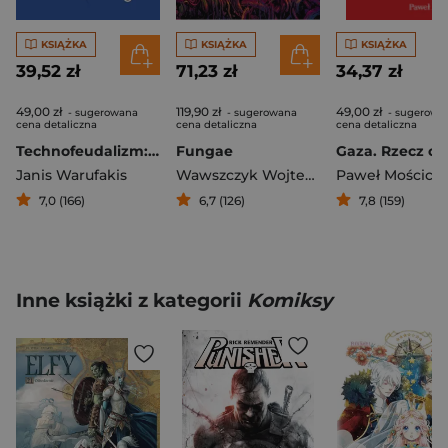
KSIĄŻKA
KSIĄŻKA
KSIĄŻKA
39,52 zł
71,23 zł
34,37 zł
49,00 zł
119,90 zł
49,00 zł
- sugerowana
- sugerowana
- sugerowa
cena detaliczna
cena detaliczna
cena detaliczna
Technofeudalizm: co zabiło kapitalizm?
Fungae
Janis Warufakis
Wawszczyk Wojtek
,
Leśniak Tomasz 
Paweł Mościcki
7,0 (166)
6,7 (126)
7,8 (159)
Inne książki z kategorii
Komiksy