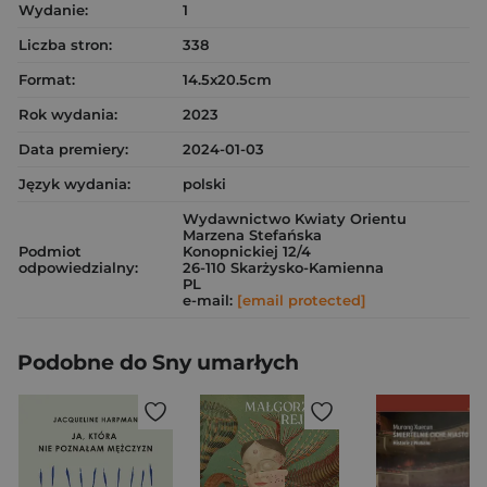
Wydanie:
1
Liczba stron:
338
Format:
14.5x20.5cm
Rok wydania:
2023
Data premiery:
2024-01-03
Język wydania:
polski
Wydawnictwo Kwiaty Orientu
Marzena Stefańska
Podmiot
Konopnickiej 12/4
odpowiedzialny:
26-110 Skarżysko-Kamienna
PL
e-mail:
[email protected]
Podobne do Sny umarłych