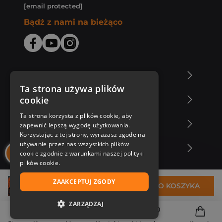
[email protected]
Bądź z nami na bieżąco
O Księgarni Znak
Ta strona używa plików
cookie
Zakupy u nas
Ta strona korzysta z plików cookie, aby
Nasza oferta
zapewnić lepszą wygodę użytkowania.
Korzystając z tej strony, wyrażasz zgodę na
używanie przez nas wszystkich plików
Nasi autorzy
cookie zgodnie z warunkami naszej polityki
plików cookie.
ZAAKCEPTUJ ZGODY
37,86 zł
DO KOSZYKA
ZARZĄDZAJ