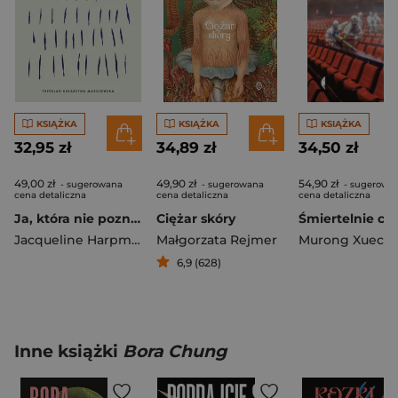
KSIĄŻKA
KSIĄŻKA
KSIĄŻKA
32,95 zł
34,89 zł
34,50 zł
49,00 zł
49,90 zł
54,90 zł
- sugerowana
- sugerowana
- sugerowa
cena detaliczna
cena detaliczna
cena detaliczna
Ja, która nie poznałam mężczyzn
Ciężar skóry
Jacqueline Harpman
Małgorzata Rejmer
Murong Xuecu
6,9 (628)
Inne książki
Bora Chung