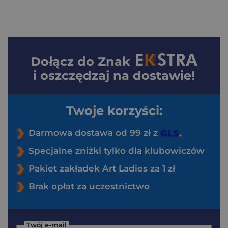
Dołącz do
Znak
i oszczędzaj na dostawie!
Twoje korzyści:
Darmowa dostawa od 99 zł z
Specjalne zniżki tylko dla klubowiczów
Pakiet zakładek Art Ladies za 1 zł
Brak opłat za uczestnictwo
Twój e-mail