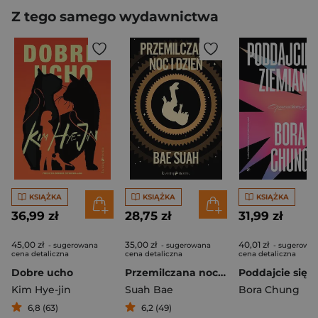
Z tego samego wydawnictwa
KSIĄŻKA
KSIĄŻKA
KSIĄŻKA
36,99 zł
28,75 zł
31,99 zł
45,00 zł
35,00 zł
40,01 zł
- sugerowana
- sugerowana
- sugerowa
cena detaliczna
cena detaliczna
cena detaliczna
Dobre ucho
Przemilczana noc i dzień
Kim Hye-jin
Suah Bae
Bora Chung
6,8 (63)
6,2 (49)