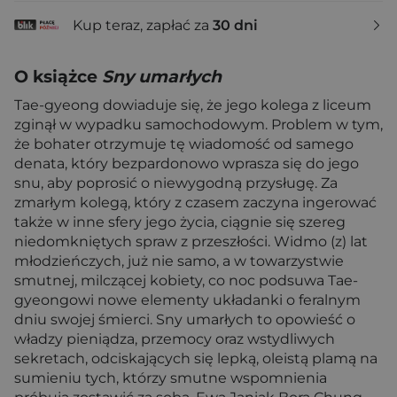
Kup teraz, zapłać za
30 dni
O książce
Sny umarłych
Tae-gyeong dowiaduje się, że jego kolega z liceum
zginął w wypadku samochodowym. Problem w tym,
że bohater otrzymuje tę wiadomość od samego
denata, który bezpardonowo wprasza się do jego
snu, aby poprosić o niewygodną przysługę. Za
zmarłym kolegą, który z czasem zaczyna ingerować
także w inne sfery jego życia, ciągnie się szereg
niedomkniętych spraw z przeszłości. Widmo (z) lat
młodzieńczych, już nie samo, a w towarzystwie
smutnej, milczącej kobiety, co noc podsuwa Tae-
gyeongowi nowe elementy układanki o feralnym
dniu swojej śmierci. Sny umarłych to opowieść o
władzy pieniądza, przemocy oraz wstydliwych
sekretach, odciskających się lepką, oleistą plamą na
sumieniu tych, którzy smutne wspomnienia