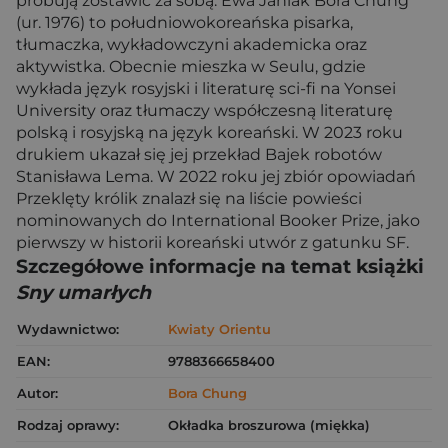
próbują zostawić za sobą. Ewa Janiak Bora Chung
(ur. 1976) to południowokoreańska pisarka,
tłumaczka, wykładowczyni akademicka oraz
aktywistka. Obecnie mieszka w Seulu, gdzie
wykłada język rosyjski i literaturę sci-fi na Yonsei
University oraz tłumaczy współczesną literaturę
polską i rosyjską na język koreański. W 2023 roku
drukiem ukazał się jej przekład Bajek robotów
Stanisława Lema. W 2022 roku jej zbiór opowiadań
Przeklęty królik znalazł się na liście powieści
nominowanych do International Booker Prize, jako
pierwszy w historii koreański utwór z gatunku SF.
Szczegółowe informacje na temat książki
Sny umarłych
Wydawnictwo:
Kwiaty Orientu
EAN:
9788366658400
Autor:
Bora Chung
Rodzaj oprawy:
Okładka broszurowa (miękka)