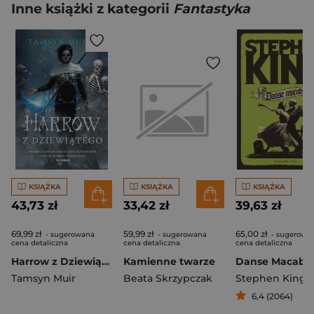
Inne książki z kategorii
Fantastyka
KSIĄŻKA
KSIĄŻKA
KSIĄŻKA
43,73 zł
33,42 zł
39,63 zł
69,99 zł
59,99 zł
65,00 zł
- sugerowana
- sugerowana
- sugerowa
cena detaliczna
cena detaliczna
cena detaliczna
Harrow z Dziewiątego
Kamienne twarze
Danse Macabr
Tamsyn Muir
Beata Skrzypczak
Stephen King
6,4 (2064)