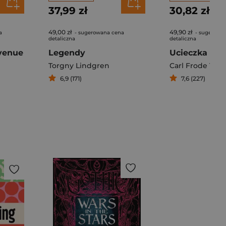
37,99 zł
30,82 zł
49,00 zł
49,90 zł
a
- sugerowana cena
- sugerowa
detaliczna
detaliczna
venue
Legendy
Ucieczka
Torgny Lindgren
Carl Frode Tille
6,9 (171)
7,6 (227)