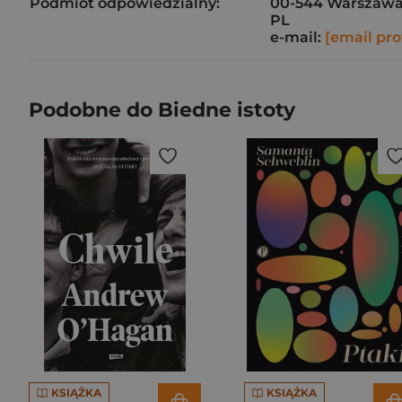
Podmiot odpowiedzialny:
00-544 Warszaw
PL
e-mail:
[email pro
Podobne do Biedne istoty
KSIĄŻKA
KSIĄŻKA