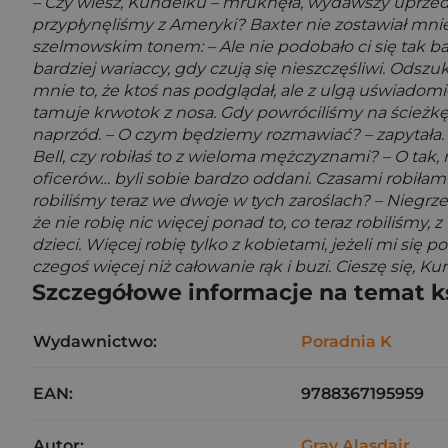
– Czy wiesz, Kundelku – mruknęła, wydawszy uprzed
przypłynęliśmy z Ameryki? Baxter nie zostawiał mnie
szelmowskim tonem: – Ale nie podobało ci się tak ba
bardziej wariaccy, gdy czują się nieszczęśliwi. Odsz
mnie to, że ktoś nas podglądał, ale z ulgą uświadomi
tamuje krwotok z nosa. Gdy powróciliśmy na ścieżkę, 
naprzód. – O czym będziemy rozmawiać? – zapytała. B
Bell, czy robiłaś to z wieloma mężczyznami? – O tak
oficerów… byli sobie bardzo oddani. Czasami robiłam t
robiliśmy teraz we dwoje w tych zaroślach? – Niegrze
że nie robię nic więcej ponad to, co teraz robiliśmy,
dzieci. Więcej robię tylko z kobietami, jeżeli mi się
czegoś więcej niż całowanie rąk i buzi. Cieszę się,
Szczegółowe informacje na temat k
Wydawnictwo:
Poradnia K
EAN:
9788367195959
Autor:
Gray Alasdair