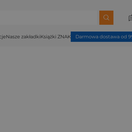
cje
Nasze zakładki
Książki ZNAK
Darmowa dostawa od 99