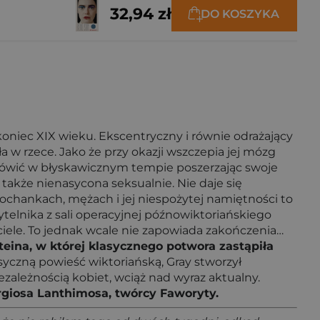
32,94 zł
DO KOSZYKA
oniec XIX wieku. Ekscentryczny i równie odrażający
 w rzece. Jako że przy okazji wszczepia jej mózg
ę mówić w błyskawicznym tempie poszerzając swoje
 także nienasycona seksualnie. Nie daje się
ochankach, mężach i jej niespożytej namiętności to
ytelnika z sali operacyjnej późnowiktoriańskiego
ciele. To jednak wcale nie zapowiada zakończenia…
eina, w której klasycznego potwora zastąpiła
syczną powieść wiktoriańską, Gray stworzył
ależnością kobiet, wciąż nad wyraz aktualny.
rgiosa Lanthimosa, twórcy Faworyty.