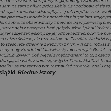
nio kilka westchnień pełnych głębokiego zadowolenia –
 sam na sam z nikim prócz siebie. Czy podobało ci się to
rdzo jak mnie. Nie odsunąłbyś się tak prędko i zachowałb
ukała parasolkę i radośnie pomachała nią gapiom stojącym
łem sobie, że obserwatorzy z pewnością w pierwszej chwil
strzepnęła z naszych ubrań gałązki, liście i płatki kwiat
yłem zbyt zamyślony, by jej odpowiedzieć, póki nie powt
, na całym świecie, ale przeważnie na Pacyfiku. Na łodz
o sześć razy dziennie z każdym z nich. – A czy… robiłaś z
czny mały Kundelek! Martwisz się tak samo jak Bozia! – oz
 z MĘŻCZYZNAMI. Coś więcej z mężczyznami to to, z czego b
 podobają, ale wiele kobiet się wstydzi. Panna MacTavish uc
 Kundelku, że możemy o tym rozmawiać otwarcie. Wielu męż
siążki
Biedne istoty