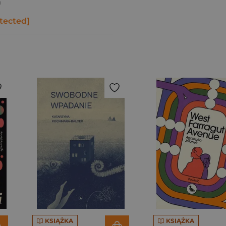
a
tected]
KSIĄŻKA
KSIĄŻKA