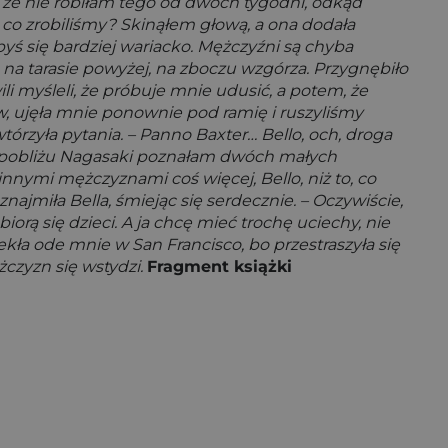
 że nie robiłam tego od dwóch tygodni, odkąd
, co zrobiliśmy? Skinąłem głową, a ona dodała
yś się bardziej wariacko. Mężczyźni są chyba
 na tarasie powyżej, na zboczu wzgórza. Przygnębiło
i myśleli, że próbuje mnie udusić, a potem, że
ów, ujęła mnie ponownie pod ramię i ruszyliśmy
órzyła pytania. – Panno Baxter… Bello, och, droga
i w pobliżu Nagasaki poznałam dwóch małych
 innymi mężczyznami coś więcej, Bello, niż to, co
najmiła Bella, śmiejąc się serdecznie. – Oczywiście,
iorą się dzieci. A ja chcę mieć trochę uciechy, nie
iekła ode mnie w San Francisco, bo przestraszyła się
czyzn się wstydzi.
Fragment książki