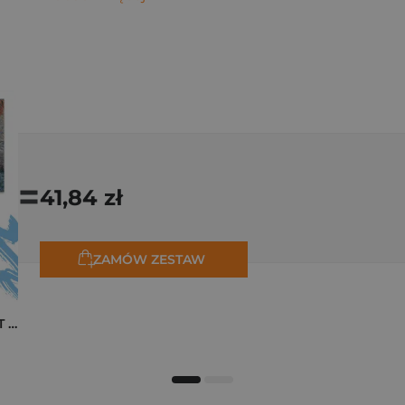
=
41,84 zł
ZAMÓW ZESTAW
Pakiet zakładek ART Monet