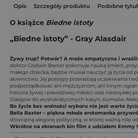
Opis
Szczegóły produktu
Podobne tytuł
O książce
Biedne istoty
„Biedne istoty” - Gray Alasdair
Żywy trup? Potwór? A może empatyczna i wrażliw
doktor Godwin Baxter pokonuje nauką śmierć, przywra
małego dziecka, będzie musiał nauczyć ją życia od 
słownictwo. Jej postępy przerastają oczekiwania twó
podporządkować ani mężczyznom, ani innym ogranicze
historia żywej i prawdziwej miłości oraz niezwykłej 
Glasgow do arystokratycznych kasyn, slumsów Aleksa
Bo życie bez wolności wyboru nie jest warte życi
Bella Baxter – piękna młoda erotomanka przywr
dowcipną alegorię polityczną, w której ważną rolę 
Wkrótce na ekranach kin film z udziałem Emmy St