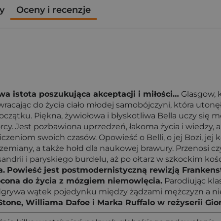
y
Oceny i recenzje
a istota poszukująca akceptacji i miłości…
Glasgow, k
cając do życia ciało młodej samobójczyni, która utonęła
początku. Piękna, żywiołowa i błyskotliwa Bella uczy si
rcy. Jest pozbawiona uprzedzeń, łakoma życia i wiedzy, a
niom swoich czasów. Opowieść o Belli, o jej Bozi, jej k
przemiany, a także hołd dla naukowej brawury. Przenosi cz
ndrii i paryskiego burdelu, aż po ołtarz w szkockim koś
a.
Powieść jest postmodernistyczną rewizją Frankenst
ócona do życia z mózgiem niemowlęcia.
Parodiując kla
odgrywa wątek pojedynku między żądzami mężczyzn a niez
one, Williama Dafoe i Marka Ruffalo w reżyserii Gio