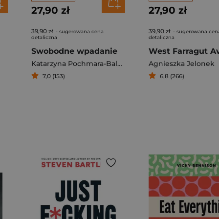
27,90 zł
27,90 zł
39,90 zł
39,90 zł
- sugerowana cena
- sugerowana cen
detaliczna
detaliczna
Swobodne wpadanie
West Farragut A
Katarzyna Pochmara-Balcer
Agnieszka Jelonek
7,0 (153)
6,8 (266)