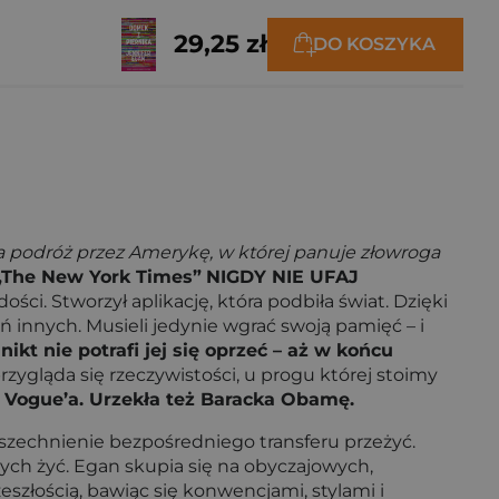
29,25 zł
DO KOSZYKA
 podróż przez Amerykę, w której panuje złowroga
„The New York Times”
NIGDY NIE UFAJ
ci. Stworzył aplikację, która podbiła świat. Dzięki
nnych. Musieli jedynie wgrać swoją pamięć – i
ikt nie potrafi jej się oprzeć – aż w końcu
rzygląda się rzeczywistości, u progu której stoimy
, Vogue’a. Urzekła też Baracka Obamę.
wszechnienie bezpośredniego transferu przeżyć.
h żyć. Egan skupia się na obyczajowych,
eszłością, bawiąc się konwencjami, stylami i