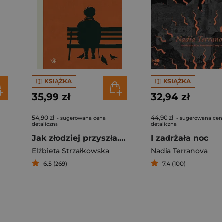
KSIĄŻKA
KSIĄŻKA
35,99 zł
32,94 zł
54,90 zł
44,90 zł
- sugerowana cena
- sugerowana ce
detaliczna
detaliczna
Jak złodziej przyszła. Reportaże i rozmowy o starości
I zadrżała noc
Elżbieta Strzałkowska
Nadia Terranova
6,5 (269)
7,4 (100)