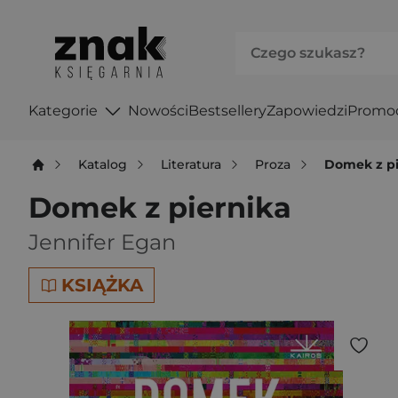
Kategorie
Nowości
Bestsellery
Zapowiedzi
Promo
Katalog
Literatura
Proza
Domek z pi
Domek z piernika
Jennifer Egan
KSIĄŻKA