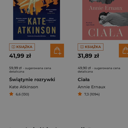
KSIĄŻKA
KSIĄŻKA
41,99 zł
31,89 zł
59,99 zł
49,90 zł
- sugerowana cena
- sugerowana cena
detaliczna
detaliczna
Świątynie rozrywki
Ciała
Kate Atkinson
Annie Ernaux
6,6 (130)
7,3 (1094)