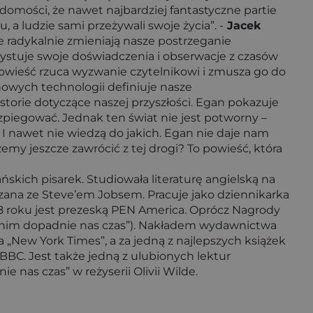
adomości, że nawet najbardziej fantastyczne partie
 a ludzie sami przeżywali swoje życia”. -
Jacek
e radykalnie zmieniają nasze postrzeganie
zystuje swoje doświadczenia i obserwacje z czasów
powieść rzuca wyzwanie czytelnikowi i zmusza go do
nowych technologii definiuje nasze
storie dotyczące naszej przyszłości. Egan pokazuje
zpiegować. Jednak ten świat nie jest potworny –
 I nawet nie wiedzą do jakich. Egan nie daje nam
my jeszcze zawrócić z tej drogi? To powieść, która
ńskich pisarek. Studiowała literaturę angielską na
zana ze Steve’em Jobsem. Pracuje jako dziennikarka
18 roku jest prezeską PEN America. Oprócz Nagrody
 „Zanim dopadnie nas czas”). Nakładem wydawnictwa
 „New York Times”, a za jedną z najlepszych książek
 i BBC. Jest także jedną z ulubionych lektur
nas czas” w reżyserii Olivii Wilde.