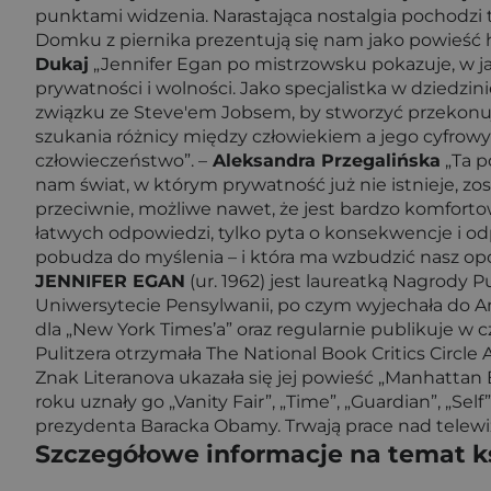
punktami widzenia. Narastająca nostalgia pochodzi t
Domku z piernika prezentują się nam jako powieść hist
Dukaj
„Jennifer Egan po mistrzowsku pokazuje, w ja
prywatności i wolności. Jako specjalistka w dziedz
związku ze Steve'em Jobsem, by stworzyć przekonują
szukania różnicy między człowiekiem a jego cyfrowym
człowieczeństwo”. –
Aleksandra Przegalińska
„Ta p
nam świat, w którym prywatność już nie istnieje, zo
przeciwnie, możliwe nawet, że jest bardzo komforto
łatwych odpowiedzi, tylko pyta o konsekwencje i od
pobudza do myślenia – i która ma wzbudzić nasz opó
JENNIFER EGAN
(ur. 1962) jest laureatką Nagrody 
Uniwersytecie Pensylwanii, po czym wyjechała do An
dla „New York Times’a” oraz regularnie publikuje w
Pulitzera otrzymała The National Book Critics Circ
Znak Literanova ukazała się jej powieść „Manhattan 
roku uznały go „Vanity Fair”, „Time”, „Guardian”, „Sel
prezydenta Baracka Obamy. Trwają prace nad telewizy
Szczegółowe informacje na temat k