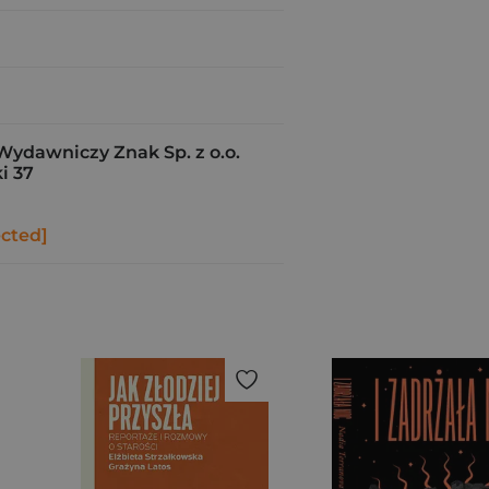
Wydawniczy Znak Sp. z o.o.
i 37
ected]