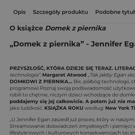
Opis
Szczegóły produktu
Podobne tytuł
O książce
Domek z piernika
„Domek z piernika” - Jennifer E
PRZYSZŁOŚĆ, KTÓRA DZIEJE SIĘ TERAZ. LITER
technologia”.
Margaret Atwood
„Tak jakby Egan sk
DOMKOWI Z PIERNIKA…
Bix, półbóg technologii, 
programowi Poznaj swoją podświadomość użytkownic
robili to chętnie, niczym dzieci wchodzące do domk
poddajemy się jej całkowicie. A potem już nie m
jako ludzkość.
KSIĄŻKA ROKU
według:
New York Ti
„U Jennifer Egan zaszedł już proces, który w naszy
Streamowanie doświadczeń zmysłowych i pamięci wp
lifestyle'owych i kulturowych konsekwencjach tej zm