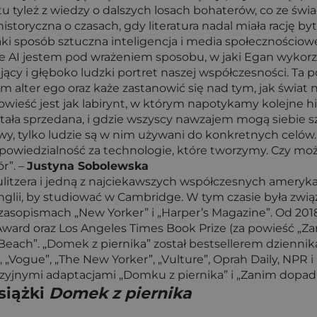
u tyleż z wiedzy o dalszych losach bohaterów, co ze świ
oryczna o czasach, gdy literatura nadal miała rację bytu,
ki sposób sztuczna inteligencja i media społecznościow
inie AI jestem pod wrażeniem sposobu, w jaki Egan wykor
cy i głęboko ludzki portret naszej współczesności. Ta 
 alter ego oraz każe zastanowić się nad tym, jak świat 
owieść jest jak labirynt, w którym napotykamy kolejne hi
stała sprzedana, i gdzie wszyscy nawzajem mogą siebie s
wy, tylko ludzie są w nim używani do konkretnych celów.
powiedzialność za technologie, które tworzymy. Czy może
r”. –
Justyna Sobolewska
Pulitzera i jedną z najciekawszych współczesnych ameryka
glii, by studiować w Cambridge. W tym czasie była zwią
 czasopismach „New Yorker” i „Harper’s Magazine”. Od 20
le Award oraz Los Angeles Times Book Prize (za powieść
Beach”. „Domek z piernika” został bestsellerem dziennika
f”, „Vogue”, „The New Yorker”, „Vulture”, Oprah Daily, NPR
jnymi adaptacjami „Domku z piernika” i „Zanim dopadnie 
siążki
Domek z piernika