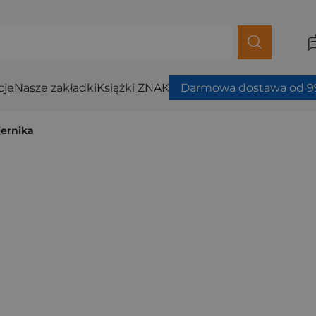
cje
Nasze zakładki
Książki ZNAK
Darmowa dostawa od 99
ernika