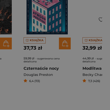
KSIĄŻKA
KSIĄŻKA
37,73 zł
32,99 zł
59,99 zł
44,99 zł
na
- sugerowana cena
- sugerowa
detaliczna
detaliczna
Czternaście nocy
Douglas Preston
Becky Chambe
6,4 (113)
7,3 (426)