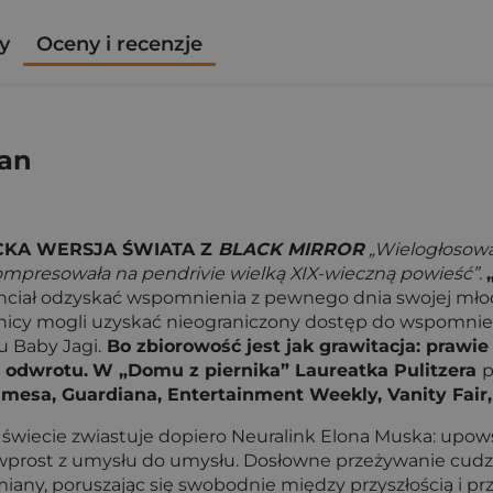
y
Oceny i recenzje
gan
ACKA WERSJA ŚWIATA Z
BLACK MIRROR
„Wielogłosowa
ompresowała na pendrivie wielką XIX-wieczną powieść”.
chciał odzyskać wspomnienia z pewnego dnia swojej młodoś
y mogli uzyskać nieograniczony dostęp do wspomnień i
u Baby Jagi.
Bo zbiorowość jest jak grawitacja: prawie n
a odwrotu.
W „Domu z piernika” Laureatka Pulitzera
p
mesa, Guardiana, Entertainment Weekly, Vanity Fair
m świecie zwiastuje dopiero Neuralink Elona Muska: upo
rost z umysłu do umysłu. Dosłowne przeżywanie cudzyc
iany, poruszając się swobodnie między przyszłością i prz