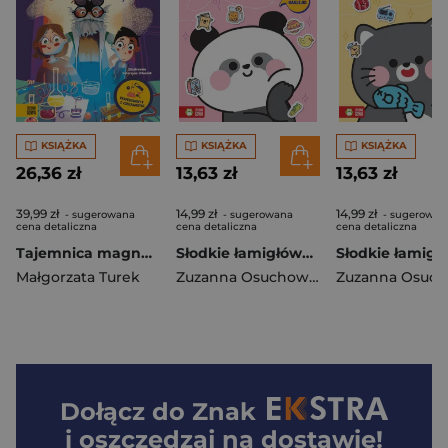
KSIĄŻKA
KSIĄŻKA
KSIĄŻKA
26,36 zł
13,63 zł
13,63 zł
39,99 zł
14,99 zł
14,99 zł
- sugerowana
- sugerowana
- sugerowan
cena detaliczna
cena detaliczna
cena detaliczna
Tajemnica magnetycznej rękawicy. Antek, Marysia i profesor Zębatka
Słodkie łamigłówki z pandką. Słodkie łamigłówki
Małgorzata Turek
Zuzanna Osuchowska
Dołącz do
Znak
i oszczędzaj na dostawie!