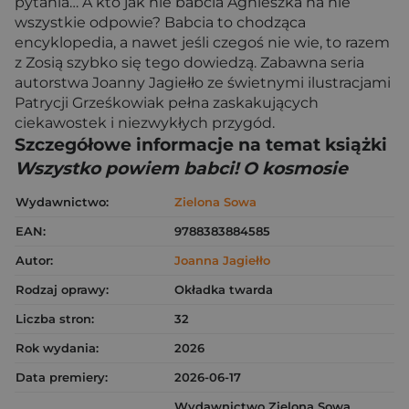
pytania… A kto jak nie babcia Agnieszka na nie
wszystkie odpowie? Babcia to chodząca
encyklopedia, a nawet jeśli czegoś nie wie, to razem
z Zosią szybko się tego dowiedzą. Zabawna seria
autorstwa Joanny Jagiełło ze świetnymi ilustracjami
Patrycji Grześkowiak pełna zaskakujących
ciekawostek i niezwykłych przygód.
Szczegółowe informacje na temat książki
Wszystko powiem babci! O kosmosie
Wydawnictwo:
Zielona Sowa
EAN:
9788383884585
Autor:
Joanna Jagiełło
Rodzaj oprawy:
Okładka twarda
Liczba stron:
32
Rok wydania:
2026
Data premiery:
2026-06-17
Wydawnictwo Zielona Sowa