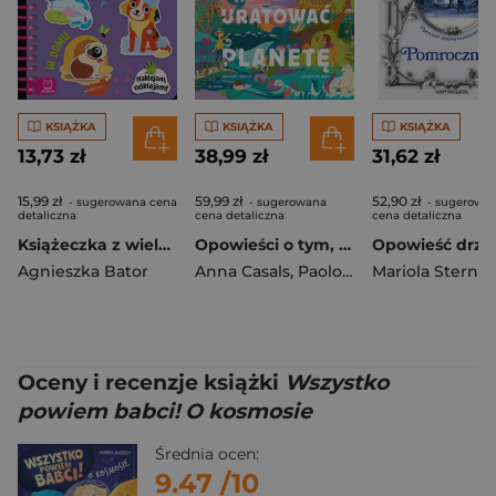
KSIĄŻKA
KSIĄŻKA
KSIĄŻKA
13,73 zł
38,99 zł
31,62 zł
15,99 zł
59,99 zł
52,90 zł
- sugerowana cena
- sugerowana
- sugerowa
detaliczna
cena detaliczna
cena detaliczna
Książeczka z wielorazowymi naklejkami. W domu. Naklejam, odklejam!
Opowieści o tym, jak uratować planetę
Agnieszka Bator
Anna Casals
,
Paolo Ferri
Mariola Sternah
Oceny i recenzje książki
Wszystko
powiem babci! O kosmosie
Średnia ocen:
9.47
/10