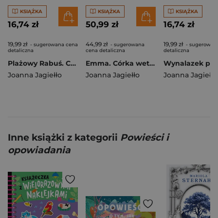
KSIĄŻKA
KSIĄŻKA
KSIĄŻKA
16,74 zł
50,99 zł
16,74 zł
19,99 zł
44,99 zł
19,99 zł
- sugerowana cena
- sugerowana
- sugerowan
detaliczna
cena detaliczna
detaliczna
Plażowy Rabuś. Czytam sobie. Poziom 3
Emma. Córka weterynarza. Emma, Tom 1
Joanna Jagiełło
Joanna Jagiełło
Joanna Jagiełło
Inne książki z kategorii
Powieści i
opowiadania