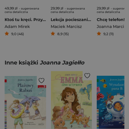
49,99 zł
29,99 zł
29,99 zł
- sugerowana
- sugerowana
- sugerowa
cena detaliczna
cena detaliczna
cena detaliczna
Ktoś tu kręci. Przygoda naukowo-detektywistyczna
Lekcja pocieszania. Przedszkole przytulanek
Adam Mirek
Maciek Marcisz
9,0 (46)
8,9 (15)
9,2 (11)
Inne książki
Joanna Jagiełło