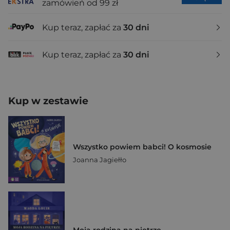
zamówień od 99 zł
Kup teraz, zapłać za
30 dni
Kup teraz, zapłać za
30 dni
Kup w zestawie
Wszystko powiem babci! O kosmosie
Joanna Jagiełło
Moja rodzina na piętrze