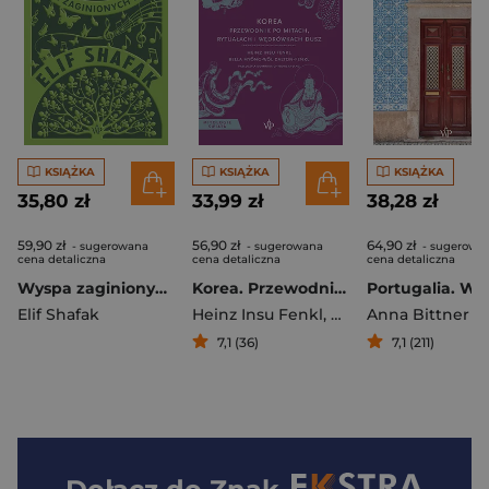
KSIĄŻKA
KSIĄŻKA
KSIĄŻKA
35,80 zł
33,99 zł
38,28 zł
59,90 zł
56,90 zł
64,90 zł
- sugerowana
- sugerowana
- sugerowa
cena detaliczna
cena detaliczna
cena detaliczna
Wyspa zaginionych drzew wyd. 2025
Korea. Przewodnik po mitach, rytuałach i wędrówkach dusz
Elif Shafak
Heinz Insu Fenkl
,
Bella Myŏng-wŏl
Anna Bittner
,
Da
7,1 (36)
7,1 (211)