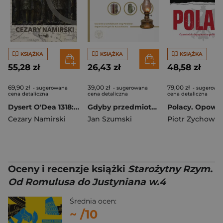
KSIĄŻKA
KSIĄŻKA
KSIĄŻKA
55,28 zł
26,43 zł
48,58 zł
69,90 zł
39,00 zł
79,00 zł
- sugerowana
- sugerowana
- sugerowa
cena detaliczna
cena detaliczna
cena detaliczna
Dysert O'Dea 1318: Gaelicki trumf nad Normanami
Gdyby przedmioty umiały mówić… Ocalone w artefaktach losy Polaków deportowanych do Kazachstanu
Cezary Namirski
Jan Szumski
Piotr Zychowic
Oceny i recenzje książki
Starożytny Rzym.
Od Romulusa do Justyniana w.4
Średnia ocen:
~
/10