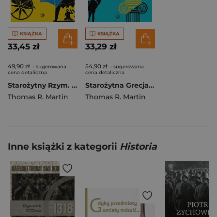
KSIĄŻKA
KSIĄŻKA
33,45 zł
33,29 zł
49,90 zł
54,90 zł
- sugerowana
- sugerowana
cena detaliczna
cena detaliczna
Starożytny Rzym. Od Romulusa do Justyniana wyd. 2024
Starożytna Grecja. Od prehistorii do... w.4
Thomas R. Martin
Thomas R. Martin
Inne książki z kategorii
Historia