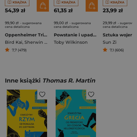
KSIĄŻKA
KSIĄŻKA
KSIĄŻKA
54,39 zł
61,35 zł
23,99 zł
99,90 zł
99,00 zł
29,99 zł
- sugerowana
- sugerowana
- sugerowa
cena detaliczna
cena detaliczna
cena detaliczna
Oppenheimer Triumf i tragedia ojca bomby atomowej
Powstanie i upadek starożytnego Egiptu
Sztuka wojenn
Bird Kai
,
Sherwin Martin J.
Toby Wilkinson
Sun Zi
7,7 (479)
7,1 (606)
Inne książki
Thomas R. Martin