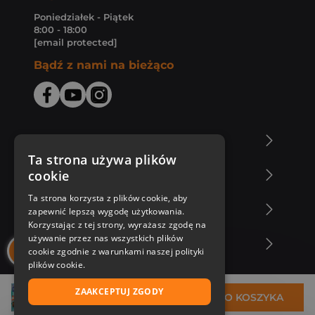
Poniedziałek - Piątek
8:00 - 18:00
[email protected]
Bądź z nami na bieżąco
O Księgarni Znak
Ta strona używa plików
cookie
Zakupy u nas
Ta strona korzysta z plików cookie, aby
Nasza oferta
zapewnić lepszą wygodę użytkowania.
Korzystając z tej strony, wyrażasz zgodę na
używanie przez nas wszystkich plików
Nasi autorzy
cookie zgodnie z warunkami naszej polityki
plików cookie.
ZAAKCEPTUJ ZGODY
66,99 zł
DO KOSZYKA