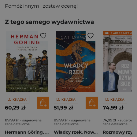
Pomóż innym i zostaw ocenę!
Z tego samego wydawnictwa
KSIĄŻKA
KSIĄŻKA
KSIĄŻKA
60,29 zł
51,99 zł
74,99 zł
89,99 zł
89,99 zł
74,99 zł
- sugerowana
- sugerowana
- sugerowa
cena detaliczna
cena detaliczna
cena detaliczna
Hermann Göring. Drugi człowiek Trzeciej Rzeszy
Władcy rzek. Nowa historia wikingów