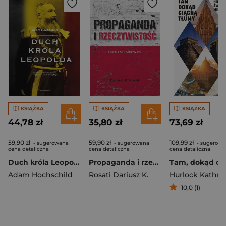
KSIĄŻKA
KSIĄŻKA
KSIĄŻKA
44,78 zł
35,80 zł
73,69 zł
59,90 zł
59,90 zł
109,99 zł
- sugerowana
- sugerowana
- sugerowa
cena detaliczna
cena detaliczna
cena detaliczna
Duch króla Leopolda
Propaganda i rzeczywistość. Osiem lat rządów PiS
Adam Hochschild
Rosati Dariusz K.
Hurlock Kathry
10,0 (1)