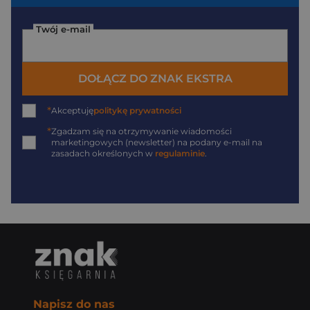
Twój e-mail
DOŁĄCZ DO ZNAK EKSTRA
*
Akceptuję
politykę prywatności
*
Zgadzam się na otrzymywanie wiadomości
marketingowych (newsletter) na podany
e-mail
na
zasadach określonych w
regulaminie
.
Napisz do nas