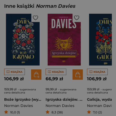
Inne książki
Norman Davies
KSIĄŻKA
KSIĄŻKA
KSIĄŻKA
106,99 zł
66,99 zł
106,99 zł
159,99 zł
99,99 zł
159,99 zł
- sugerowana
- sugerowana
- sugerowa
cena detaliczna
cena detaliczna
cena detaliczna
Boże igrzysko (wyd. 2026 - nowa okładka)
Igrzyska dziejów. Zapasy historyka z historią
Norman Davies
Norman Davies
Norman Davies
10,0 (1)
8,3 (38)
7,0 (2)