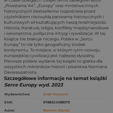
w czasie odległych. Dzięki temu zabiegowi autor
„Powstania ‘44”, „Europy” oraz mnóstwa innych
historycznych bestsellerów rozpościera przed
czytelnikiem niezwykłą panoramę historycznych i
kulturowych sił kształtujących naszą teraźniejszość.
Historia, literatura, religia, konflikty międzynarodowe
i wewnętrzne, polityczne intrygi i rywalizacje. W tej
książce nie brakuje niczego. Polska w „Sercu
Europy” to nie tylko geograficzny środek
kontynentu. To miejsce, w którym rytm rozwoju
europejskiej cywilizacji jest najlepiej słyszalny.
Pierwsze polskie wydanie tej książki to gratka dla
wszystkich miłośników historii i pisarstwa Normana
Daviesa.patriota.
Szczegółowe informacje na temat książki
Serce Europy wyd. 2023
Wydawnictwo:
Znak Horyzont
EAN:
9788324088379
Autor:
Norman Davies