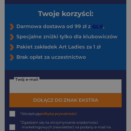
Twoje korzyści:
Darmowa dostawa od 99 zł z
Specjalne zniżki tylko dla klubowiczów
Pakiet zakładek Art Ladies za 1 zł
Brak opłat za uczestnictwo
Twój e-mail
DOŁĄCZ DO ZNAK EKSTRA
*
Akceptuję
politykę prywatności
*
Zgadzam się na otrzymywanie wiadomości
marketingowych (newsletter) na podany
e-mail
na