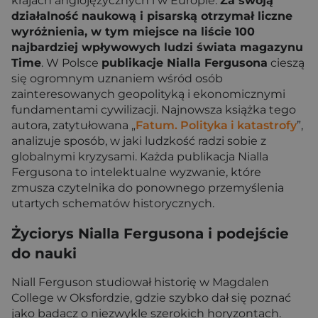
krajach anglojęzycznych i w Europie.
Za swoją
działalność naukową i pisarską otrzymał liczne
wyróżnienia, w tym miejsce na liście 100
najbardziej wpływowych ludzi świata magazynu
Time
. W Polsce
publikacje Nialla Fergusona
cieszą
się ogromnym uznaniem wśród osób
zainteresowanych geopolityką i ekonomicznymi
fundamentami cywilizacji. Najnowsza książka tego
autora, zatytułowana „
Fatum. Polityka i katastrofy
”,
analizuje sposób, w jaki ludzkość radzi sobie z
globalnymi kryzysami. Każda publikacja Nialla
Fergusona to intelektualne wyzwanie, które
zmusza czytelnika do ponownego przemyślenia
utartych schematów historycznych.
Życiorys Nialla Fergusona i podejście
do nauki
Niall Ferguson studiował historię w Magdalen
College w Oksfordzie, gdzie szybko dał się poznać
jako badacz o niezwykle szerokich horyzontach.