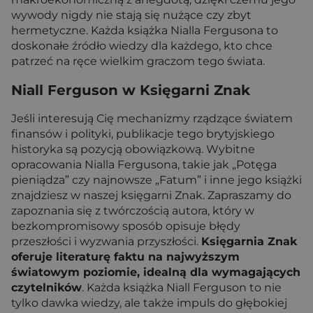
wywody nigdy nie stają się nużące czy zbyt
hermetyczne. Każda książka Nialla Fergusona to
doskonałe źródło wiedzy dla każdego, kto chce
patrzeć na ręce wielkim graczom tego świata.
Niall Ferguson w Księgarni Znak
Jeśli interesują Cię mechanizmy rządzące światem
finansów i polityki, publikacje tego brytyjskiego
historyka są pozycją obowiązkową. Wybitne
opracowania Nialla Fergusona, takie jak „Potęga
pieniądza” czy najnowsze „Fatum” i inne jego książki
znajdziesz w naszej księgarni Znak. Zapraszamy do
zapoznania się z twórczością autora, który w
bezkompromisowy sposób opisuje błędy
przeszłości i wyzwania przyszłości.
Księgarnia Znak
oferuje literaturę faktu na najwyższym
światowym poziomie, idealną dla wymagających
czytelników
. Każda książka Niall Ferguson to nie
tylko dawka wiedzy, ale także impuls do głębokiej