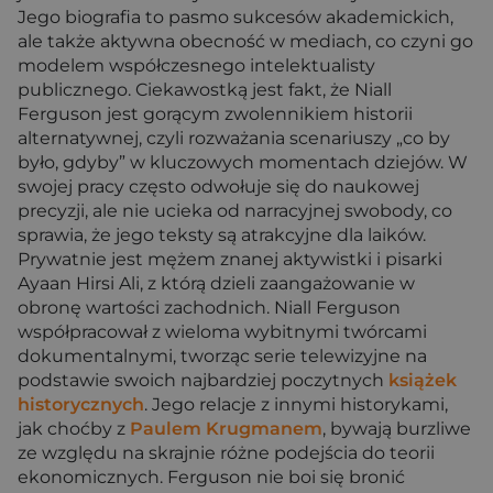
Jego biografia to pasmo sukcesów akademickich,
ale także aktywna obecność w mediach, co czyni go
modelem współczesnego intelektualisty
publicznego. Ciekawostką jest fakt, że Niall
Ferguson jest gorącym zwolennikiem historii
alternatywnej, czyli rozważania scenariuszy „co by
było, gdyby” w kluczowych momentach dziejów. W
swojej pracy często odwołuje się do naukowej
precyzji, ale nie ucieka od narracyjnej swobody, co
sprawia, że jego teksty są atrakcyjne dla laików.
Prywatnie jest mężem znanej aktywistki i pisarki
Ayaan Hirsi Ali, z którą dzieli zaangażowanie w
obronę wartości zachodnich. Niall Ferguson
współpracował z wieloma wybitnymi twórcami
dokumentalnymi, tworząc serie telewizyjne na
podstawie swoich najbardziej poczytnych
książek
historycznych
. Jego relacje z innymi historykami,
jak choćby z
Paulem Krugmanem
, bywają burzliwe
ze względu na skrajnie różne podejścia do teorii
ekonomicznych. Ferguson nie boi się bronić