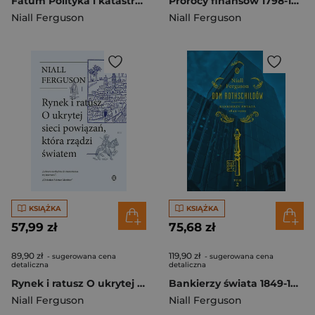
Fatum Polityka i katastrofy współczesnego świata
Prorocy finansów 1798-1848. Dom Rothschildów. Tom 1 wyd. 2026
Niall Ferguson
Niall Ferguson
KSIĄŻKA
KSIĄŻKA
57,99 zł
75,68 zł
89,90 zł
119,90 zł
- sugerowana cena
- sugerowana cena
detaliczna
detaliczna
Rynek i ratusz O ukrytej sieci powiązań, która rządzi światem
Bankierzy świata 1849-1999. Dom Rothschildów. Tom 2 wyd. 2026
Niall Ferguson
Niall Ferguson