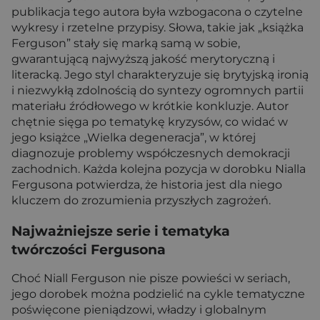
publikacja tego autora była wzbogacona o czytelne
wykresy i rzetelne przypisy. Słowa, takie jak „książka
Ferguson” stały się marką samą w sobie,
gwarantującą najwyższą jakość merytoryczną i
literacką. Jego styl charakteryzuje się brytyjską ironią
i niezwykłą zdolnością do syntezy ogromnych partii
materiału źródłowego w krótkie konkluzje. Autor
chętnie sięga po tematykę kryzysów, co widać w
jego książce „Wielka degeneracja”, w której
diagnozuje problemy współczesnych demokracji
zachodnich. Każda kolejna pozycja w dorobku Nialla
Fergusona potwierdza, że historia jest dla niego
kluczem do zrozumienia przyszłych zagrożeń.
Najważniejsze serie i tematyka
twórczości Fergusona
Choć Niall Ferguson nie pisze powieści w seriach,
jego dorobek można podzielić na cykle tematyczne
poświęcone pieniądzowi, władzy i globalnym