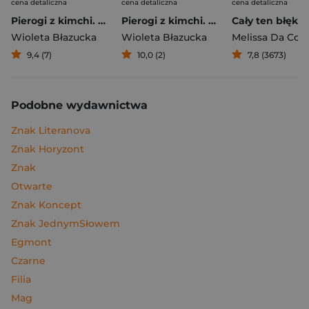
cena detaliczna
cena detaliczna
cena detaliczna
Pierogi z kimchi. Moje ulubione azjatyckie przepisy
Pierogi z kimchi. Moje ulubione azjatyckie przepisy - książka z autografem
Cały ten błękit
Wioleta Błazucka
Wioleta Błazucka
Melissa Da Cos
9,4 (7)
10,0 (2)
7,8 (3673)
Podobne wydawnictwa
Znak Literanova
Znak Horyzont
Znak
Otwarte
Znak Koncept
Znak JednymSłowem
Egmont
Czarne
Filia
Mag