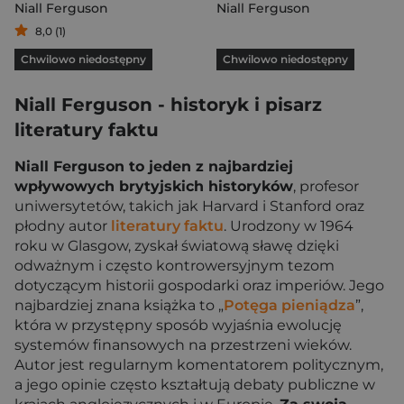
Niall Ferguson
Niall Ferguson
8,0 (1)
Chwilowo niedostępny
Chwilowo niedostępny
Niall Ferguson - historyk i pisarz
literatury faktu
Niall Ferguson to jeden z najbardziej
wpływowych brytyjskich historyków
, profesor
uniwersytetów, takich jak Harvard i Stanford oraz
płodny autor
literatury faktu
. Urodzony w 1964
roku w Glasgow, zyskał światową sławę dzięki
odważnym i często kontrowersyjnym tezom
dotyczącym historii gospodarki oraz imperiów. Jego
najbardziej znana książka to „
Potęga pieniądza
”,
która w przystępny sposób wyjaśnia ewolucję
systemów finansowych na przestrzeni wieków.
Autor jest regularnym komentatorem politycznym,
a jego opinie często kształtują debaty publiczne w