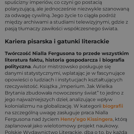
spuścizny imperiów, co czyni go postacią
polaryzującą, ale jednocześnie niezwykle szanowaną
za odwagę cywilną. Jego życie to ciągła podróż
między archiwami a studiami telewizyjnymi, gdzie z
pasją tłumaczy zawiłości współczesnego świata.
Kariera pisarska i gatunki literackie
Twórczość Nialla Fergusona to przede wszystkim
literatura faktu, historia gospodarcza i biografia
polityczna
. Autor mistrzowsko posługuje się
danymi statystycznymi, wplatając je w fascynujące
opowieści o ludziach i instytucjach kształtujących
rzeczywistość. Książka „Imperium. Jak Wielka
Brytania zbudowała nowoczesny świat” to jedno z
jego najważniejszych dzieł, analizujące wpływ
kolonializmu na globalizację. W kategorii
biografii
na szczególną uwagę zasługuje praca Nialla
Fergusona nad życiem
Henry’ego Kissingera
, którą
zaplanował jako wielotomowy projekt naukowy.
Polskie Wydawnictwo Literackie, dba o to, by każda