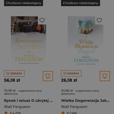
Chwilowo niedostępny
Chwilowo niedostępny
KSIĄŻKA
KSIĄŻKA
56,18 zł
26,18 zł
74,90 zł
34,90 zł
- sugerowana cena
- sugerowana cena
detaliczna
detaliczna
Rynek i ratusz O ukrytej sieci powiązań, która rządzi światem
Wielka Degeneracja Jak psują się instytucje i umierają gospodarki
Niall Ferguson
Niall Ferguson
6,4 (59)
6,1 (68)