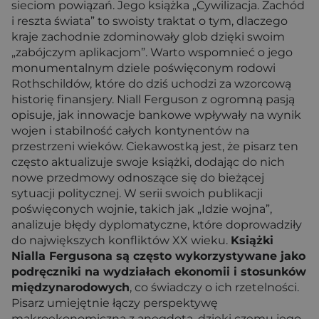
sieciom powiązań. Jego książka „Cywilizacja. Zachód
i reszta świata” to swoisty traktat o tym, dlaczego
kraje zachodnie zdominowały glob dzięki swoim
„zabójczym aplikacjom”. Warto wspomnieć o jego
monumentalnym dziele poświęconym rodowi
Rothschildów, które do dziś uchodzi za wzorcową
historię finansjery. Niall Ferguson z ogromną pasją
opisuje, jak innowacje bankowe wpływały na wynik
wojen i stabilność całych kontynentów na
przestrzeni wieków. Ciekawostką jest, że pisarz ten
często aktualizuje swoje książki, dodając do nich
nowe przedmowy odnoszące się do bieżącej
sytuacji politycznej. W serii swoich publikacji
poświęconych wojnie, takich jak „Idzie wojna”,
analizuje błędy dyplomatyczne, które doprowadziły
do największych konfliktów XX wieku.
Książki
Nialla Fergusona są często wykorzystywane jako
podręczniki na wydziałach ekonomii i stosunków
międzynarodowych
, co świadczy o ich rzetelności.
Pisarz umiejętnie łączy perspektywę
makroekonomiczną z anegdotą, dzięki czemu jego