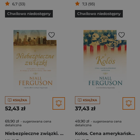
6,7 (33)
7,3 (93)
Chwilowo niedostępny
Chwilowo niedostępny
KSIĄŻKA
KSIĄŻKA
52,43 zł
37,43 zł
69,90 zł
49,90 zł
- sugerowana cena
- sugerowana cena
detaliczna
detaliczna
Niebezpieczne związki. Pieniądze i władza w świecie nowożytnym 1700-2000
Kolos. Cena amerykańskiego imperium