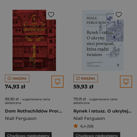
KSIĄŻKA
KSIĄŻKA
74,93 zł
59,93 zł
99,90 zł
79,91 zł
- sugerowana cena
- sugerowana cena
detaliczna
detaliczna
Dom Rothschildów Prorocy finansów 1798-1848
Rynek i ratusz. O ukrytej sieci powiązań, która rządzi światem
Niall Ferguson
Niall Ferguson
6,4 (59)
Chwilowo niedostępny
Chwilowo niedostępny