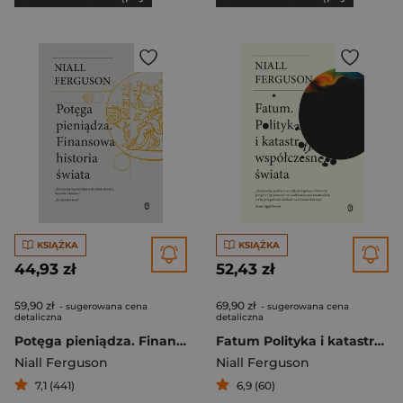
KSIĄŻKA
KSIĄŻKA
44,93 zł
52,43 zł
59,90 zł
69,90 zł
- sugerowana cena
- sugerowana cena
detaliczna
detaliczna
Potęga pieniądza. Finansowa historia świata
Fatum Polityka i katastrofy współczesnego świata
Niall Ferguson
Niall Ferguson
7,1 (441)
6,9 (60)