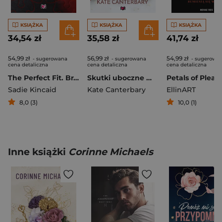
KSIĄŻKA
KSIĄŻKA
KSIĄŻKA
34,54 zł
35,58 zł
41,74 zł
54,99 zł
56,99 zł
54,99 zł
- sugerowana
- sugerowana
- sugerowa
cena detaliczna
cena detaliczna
cena detaliczna
The Perfect Fit. Brakujący element
Skutki uboczne miłości
Sadie Kincaid
Kate Canterbary
EllinART
8,0 (3)
10,0 (1)
Inne książki
Corinne Michaels