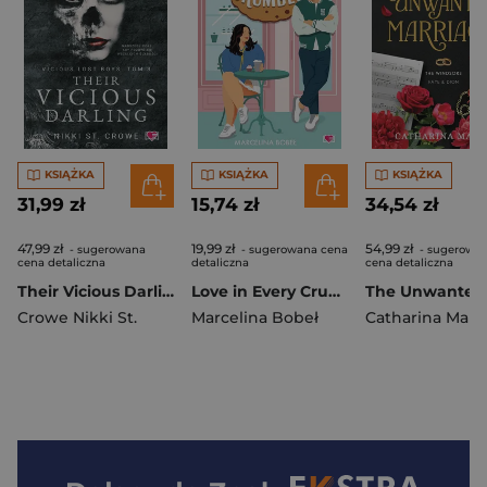
KSIĄŻKA
KSIĄŻKA
KSIĄŻKA
31,99 zł
15,74 zł
34,54 zł
47,99 zł
19,99 zł
54,99 zł
- sugerowana
- sugerowana cena
- sugerowa
cena detaliczna
detaliczna
cena detaliczna
Their Vicious Darling. Vicious Lost Boys. Tom 3 wyd. 2025
Love in Every Crumble wyd. kieszonkowe
Crowe Nikki St.
Marcelina Bobeł
Catharina Maur