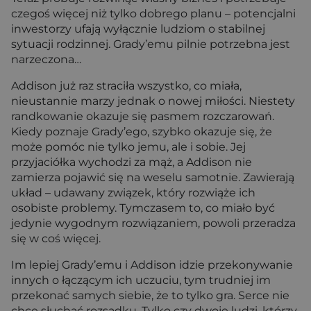
czegoś więcej niż tylko dobrego planu – potencjalni
inwestorzy ufają wyłącznie ludziom o stabilnej
sytuacji rodzinnej. Grady’emu pilnie potrzebna jest
narzeczona…
Addison już raz straciła wszystko, co miała,
nieustannie marzy jednak o nowej miłości. Niestety
randkowanie okazuje się pasmem rozczarowań.
Kiedy poznaje Grady’ego, szybko okazuje się, że
może pomóc nie tylko jemu, ale i sobie. Jej
przyjaciółka wychodzi za mąż, a Addison nie
zamierza pojawić się na weselu samotnie. Zawierają
układ – udawany związek, który rozwiąże ich
osobiste problemy. Tymczasem to, co miało być
jedynie wygodnym rozwiązaniem, powoli przeradza
się w coś więcej.
Im lepiej Grady’emu i Addison idzie przekonywanie
innych o łączącym ich uczuciu, tym trudniej im
przekonać samych siebie, że to tylko gra. Serce nie
chce słuchać rozsądku. Tylko czy dwoje ludzi, którzy