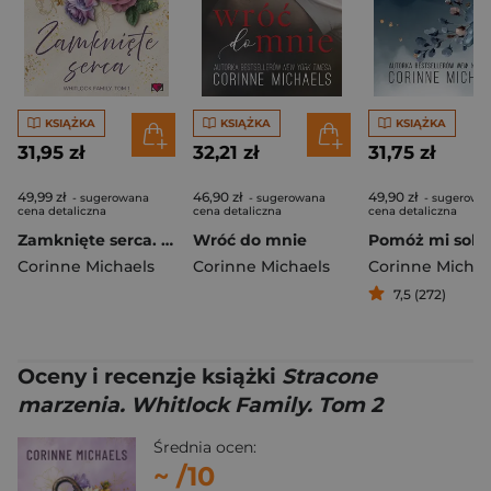
KSIĄŻKA
KSIĄŻKA
KSIĄŻKA
31,95 zł
32,21 zł
31,75 zł
49,99 zł
46,90 zł
49,90 zł
- sugerowana
- sugerowana
- sugerowa
cena detaliczna
cena detaliczna
cena detaliczna
Zamknięte serca. Whitlock Family. Tom 1
Wróć do mnie
Corinne Michaels
Corinne Michaels
Corinne Michae
7,5 (272)
Oceny i recenzje książki
Stracone
marzenia. Whitlock Family. Tom 2
Średnia ocen:
~
/10