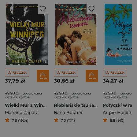
KSIĄŻKA
KSIĄŻKA
KSIĄŻKA
37,79 zł
30,66 zł
34,27 zł
49,90 zł
42,90 zł
42,90 zł
- sugerowana
- sugerowana
- sugerowa
cena detaliczna
cena detaliczna
cena detaliczna
Wielki Mur z Winnipeg i ja
Niebiańskie tsunami
Potyczki w raju
Mariana Zapata
Nana Bekher
Angie Hockma
7,8 (1624)
7,0 (174)
6,8 (910)