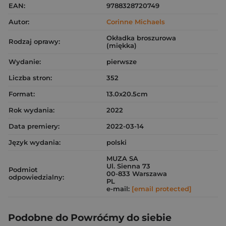
EAN:
9788328720749
Autor:
Corinne Michaels
Okładka broszurowa
Rodzaj oprawy:
(miękka)
Wydanie:
pierwsze
Liczba stron:
352
Format:
13.0x20.5cm
Rok wydania:
2022
Data premiery:
2022-03-14
Język wydania:
polski
MUZA SA
Ul. Sienna 73
Podmiot
00-833 Warszawa
odpowiedzialny:
PL
e-mail:
[email protected]
Podobne do Powróćmy do siebie