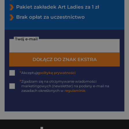
Pakiet zakładek Art Ladies za 1 zł
Brak opłat za uczestnictwo
Twój e-mail
DOŁĄCZ DO ZNAK EKSTRA
*
Akceptuję
politykę prywatności
*
Zgadzam się na otrzymywanie wiadomości
marketingowych (newsletter) na podany
e-mail
na
zasadach określonych w
regulaminie
.