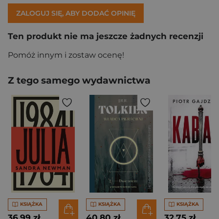
ZALOGUJ SIĘ, ABY DODAĆ OPINIĘ
Ten produkt nie ma jeszcze żadnych recenzji
Pomóż innym i zostaw ocenę!
Z tego samego wydawnictwa
KSIĄŻKA
KSIĄŻKA
KSIĄŻKA
36,99 zł
40,80 zł
32,75 zł