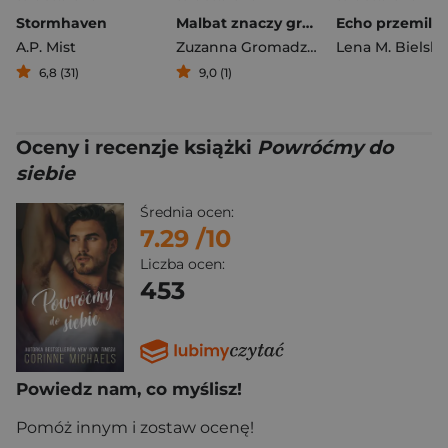
Stormhaven
Malbat znaczy grzech
A.P. Mist
Zuzanna Gromadzińska
Lena M. Bielska
6,8 (31)
9,0 (1)
Oceny i recenzje książki
Powróćmy do
siebie
Średnia ocen:
7.29
/10
Liczba ocen:
453
Powiedz nam, co myślisz!
Pomóż innym i zostaw ocenę!