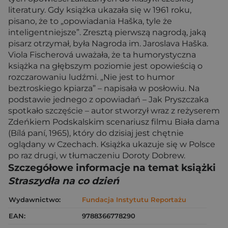
literatury. Gdy książka ukazała się w 1961 roku,
pisano, że to „opowiadania Haška, tyle że
inteligentniejsze”. Zresztą pierwszą nagrodą, jaką
pisarz otrzymał, była Nagroda im. Jaroslava Haška.
Viola Fischerová uważała, że ta humorystyczna
książka na głębszym poziomie jest opowieścią o
rozczarowaniu ludźmi. „Nie jest to humor
beztroskiego kpiarza” – napisała w posłowiu. Na
podstawie jednego z opowiadań – Jak Pryszczaka
spotkało szczęście – autor stworzył wraz z reżyserem
Zdeńkiem Podskalskim scenariusz filmu Biała dama
(Bílá paní, 1965), który do dzisiaj jest chętnie
oglądany w Czechach. Książka ukazuje się w Polsce
po raz drugi, w tłumaczeniu Doroty Dobrew.
Szczegółowe informacje na temat książki
Straszydła na co dzień
Wydawnictwo:
Fundacja Instytutu Reportażu
EAN:
9788366778290