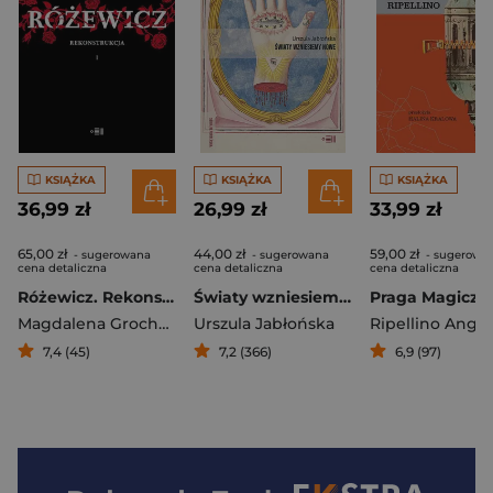
KSIĄŻKA
KSIĄŻKA
KSIĄŻKA
36,99 zł
26,99 zł
33,99 zł
65,00 zł
44,00 zł
59,00 zł
- sugerowana
- sugerowana
- sugerowa
cena detaliczna
cena detaliczna
cena detaliczna
Różewicz. Rekonstrukcja
Światy wzniesiemy nowe
Praga Magiczn
Magdalena Grochowska
Urszula Jabłońska
7,4 (45)
7,2 (366)
6,9 (97)