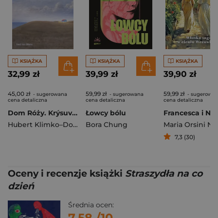
KSIĄŻKA
KSIĄŻKA
KSIĄŻKA
32,99 zł
39,99 zł
39,90 zł
45,00 zł
59,99 zł
59,99 zł
- sugerowana
- sugerowana
- sugerowa
cena detaliczna
cena detaliczna
cena detaliczna
Dom Róży. Krýsuvik
Łowcy bólu
Hubert Klimko–Dobrzaniecki
Bora Chung
Maria Orsini Na
7,3 (30)
Oceny i recenzje książki
Straszydła na co
dzień
Średnia ocen:
7.58
/10