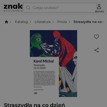
Czego szukasz?
Konto
Katalog
Literatura
Proza
Straszydła na co d
Straszydła na co dzień