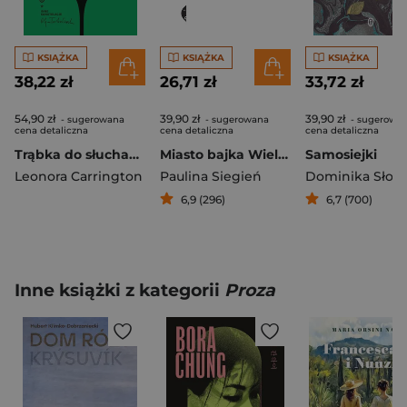
KSIĄŻKA
KSIĄŻKA
KSIĄŻKA
38,22 zł
26,71 zł
33,72 zł
54,90 zł
39,90 zł
39,90 zł
- sugerowana
- sugerowana
- sugerowa
cena detaliczna
cena detaliczna
cena detaliczna
Trąbka do słuchania
Miasto bajka Wiele historii Kaliningradu
Samosiejki
Leonora Carrington
Paulina Siegień
Dominika Słow
6,9 (296)
6,7 (700)
Inne książki z kategorii
Proza