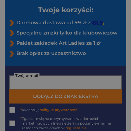
Twoje korzyści:
Darmowa dostawa od 99 zł z
Specjalne zniżki tylko dla klubowiczów
Pakiet zakładek Art Ladies za 1 zł
Brak opłat za uczestnictwo
Twój e-mail
DOŁĄCZ DO ZNAK EKSTRA
*
Akceptuję
politykę prywatności
*
Zgadzam się na otrzymywanie wiadomości
marketingowych (newsletter) na podany
e-mail
na
zasadach określonych w
regulaminie
.