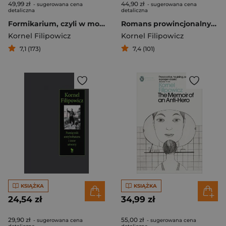
49,99 zł
44,90 zł
- sugerowana cena
- sugerowana cena
detaliczna
detaliczna
Formikarium, czyli w moim świecie mrówek. Opowiadania
Romans prowincjonalny i inne historie
Kornel Filipowicz
Kornel Filipowicz
7,1 (173)
7,4 (101)
KSIĄŻKA
KSIĄŻKA
24,54 zł
34,99 zł
29,90 zł
55,00 zł
- sugerowana cena
- sugerowana cena