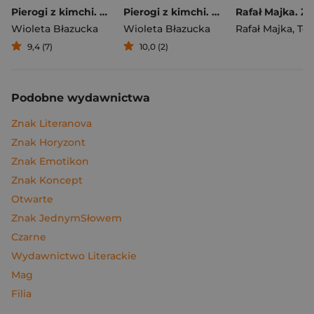
Pierogi z kimchi. Moje ulubione azjatyckie przepisy
Pierogi z kimchi. Moje ulubione azjatyckie przepisy - książka z autografem
Wioleta Błazucka
Wioleta Błazucka
Rafał Majka
,
Tomasz 
9,4 (7)
10,0 (2)
Podobne wydawnictwa
Znak Literanova
Znak Horyzont
Znak Emotikon
Znak Koncept
Otwarte
Znak JednymSłowem
Czarne
Wydawnictwo Literackie
Mag
Filia