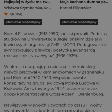
Najlepiej w życiu ma twój kot. Listy
Moja kochana dumna prowincja
Wisława Szymborska
,
Kornel Filipowicz
Kornel Filipowicz
7,6 (984)
Chwilowo niedostępny
Chwilowo niedostępny
Kornel Filipowicz (1913-1990), polski prozaik. Podczas
studiów na Uniwersytecie Jagiellońskim działał w
lewicowych organizacji ZMS i MOPR. Redagował też
sympatyzujący z lewicą i poetycką awangardą
miesięcznik „Nasz Wyraz” (1936-1939).
W okresie okupacji, po ucieczce z niemieckiej
niewoli pracował w kamieniołomach w Zagnańsku
pod Kielcami 1940-1943. Współpracował z
konspiracyjną grupą lewicową Polska Ludowa w
Krakowie. Aresztowany w 1944, przeszedł przez
obozy koncentracyjne Gross-Rosen i Oranienburg.
Nawiązywał w swoich utworach do czasu II wojny
światowej. Mistrz krótkich form prozatorskich: